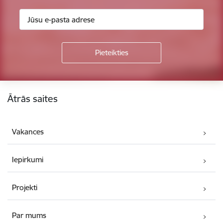
Kājene
Ātrās saites
Vakances
Iepirkumi
Projekti
Par mums