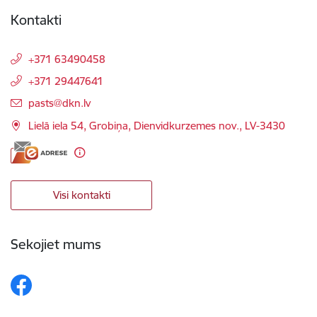
Kontakti
+371 63490458
+371 29447641
E-pasts:
pasts@dkn.lv
Lielā iela 54, Grobiņa, Dienvidkurzemes nov., LV-3430
Visi kontakti
Sekojiet mums