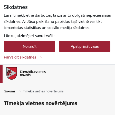
Pāriet uz lapas saturu
Sīkdatnes
Spied
lai meklētu
Enter
Lai šī tīmekļvietne darbotos, tā izmanto obligāti nepieciešamās
sīkdatnes. Ar Jūsu piekrišanu papildus šajā vietnē var tikt
izmantotas statistikas un sociālo mediju sīkdatnes.
Lūdzu, atzīmējiet savu izvēli:
Noraidīt
Apstiprināt visas
Pārvaldīt sīkdatnes
Sākums
Tīmekļa vietnes novērtējums
Tīmekļa vietnes novērtējums