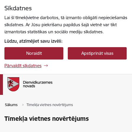
Pāriet uz lapas saturu
Sīkdatnes
Spied
lai meklētu
Enter
Lai šī tīmekļvietne darbotos, tā izmanto obligāti nepieciešamās
sīkdatnes. Ar Jūsu piekrišanu papildus šajā vietnē var tikt
izmantotas statistikas un sociālo mediju sīkdatnes.
Lūdzu, atzīmējiet savu izvēli:
Noraidīt
Apstiprināt visas
Pārvaldīt sīkdatnes
Sākums
Tīmekļa vietnes novērtējums
Tīmekļa vietnes novērtējums