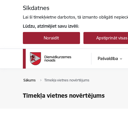
Pāriet uz lapas saturu
Sīkdatnes
Lai šī tīmekļvietne darbotos, tā izmanto obligāti nepiec
Lūdzu, atzīmējiet savu izvēli:
Noraidīt
Apstiprināt visas
Pašvaldība
Sākums
Tīmekļa vietnes novērtējums
Tīmekļa vietnes novērtējums