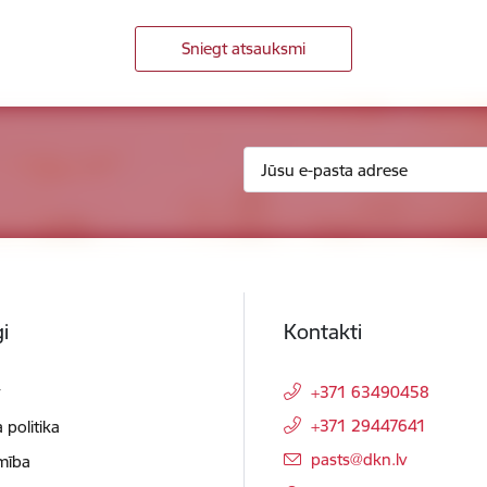
Sniegt atsauksmi
i
Kontakti
t
+371 63490458
+371 29447641
 politika
E-pasts:
pasts@dkn.lv
mība