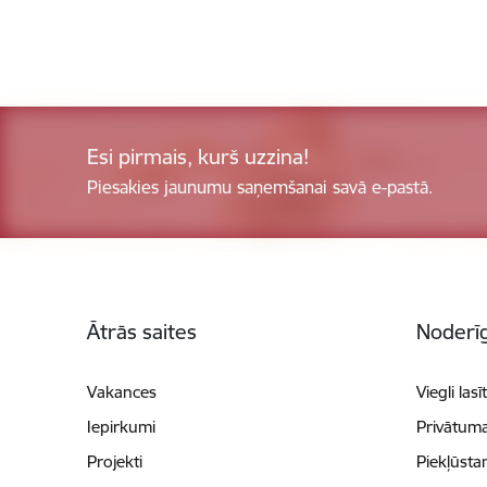
Esi pirmais, kurš uzzina!
Piesakies jaunumu saņemšanai savā e-pastā.
Kājene
Ātrās saites
Noderīg
Vakances
Viegli lasī
Iepirkumi
Privātuma
Projekti
Piekļūsta