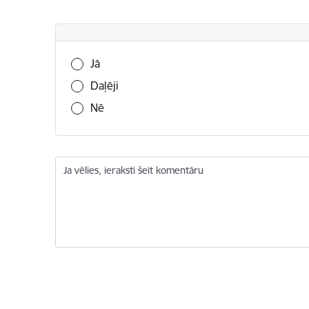
Vai šī informācija bija noderīga?
Jā
Daļēji
Nē
Ja vēlies, ieraksti šeit komentāru