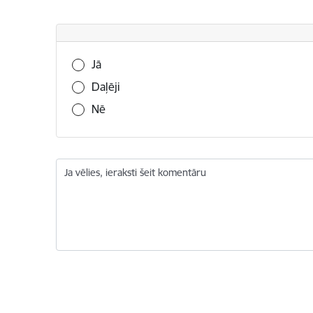
Vai šī informācija bija noderīga?
Jā
Daļēji
Nē
Ja vēlies, ieraksti šeit komentāru