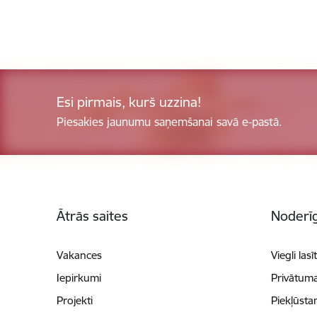
Esi pirmais, kurš uzzina!
Piesakies jaunumu saņemšanai savā e-pastā.
Kājene
Ātrās saites
Noderīg
Vakances
Viegli lasī
Iepirkumi
Privātuma
Projekti
Piekļūsta