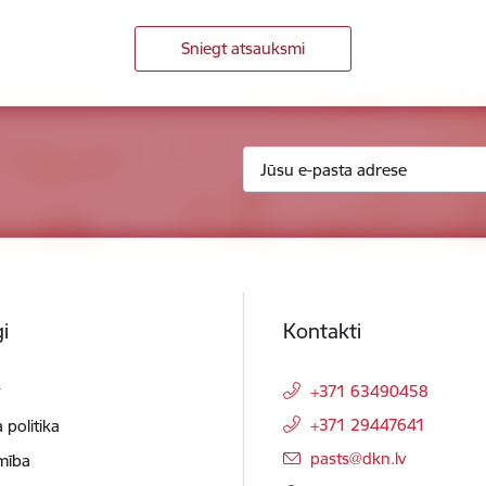
Sniegt atsauksmi
i
Kontakti
t
+371 63490458
+371 29447641
 politika
E-pasts:
pasts@dkn.lv
mība