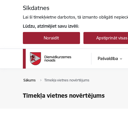
Pāriet uz lapas saturu
Sīkdatnes
Lai šī tīmekļvietne darbotos, tā izmanto obligāti nepiec
Lūdzu, atzīmējiet savu izvēli:
Noraidīt
Apstiprināt visas
Pašvaldība
Sākums
Tīmekļa vietnes novērtējums
Tīmekļa vietnes novērtējums