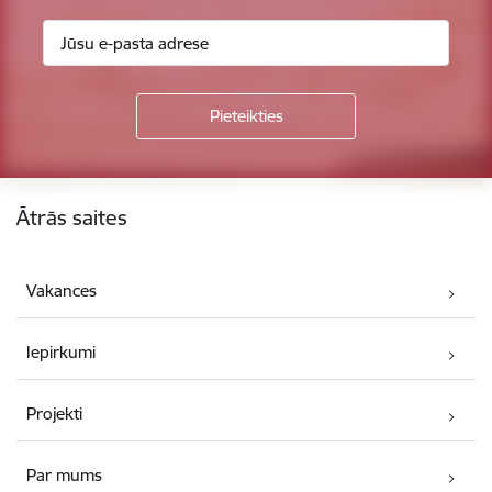
Kājene
Ātrās saites
Vakances
Iepirkumi
Projekti
Par mums