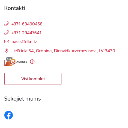
Kontakti
+371 63490458
+371 29447641
E-pasts:
pasts@dkn.lv
Lielā iela 54, Grobiņa, Dienvidkurzemes nov., LV-3430
Visi kontakti
Sekojiet mums