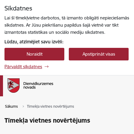
Pāriet uz lapas saturu
Sīkdatnes
Spied
lai meklētu
Enter
Lai šī tīmekļvietne darbotos, tā izmanto obligāti nepieciešamās
sīkdatnes. Ar Jūsu piekrišanu papildus šajā vietnē var tikt
izmantotas statistikas un sociālo mediju sīkdatnes.
Lūdzu, atzīmējiet savu izvēli:
Noraidīt
Apstiprināt visas
Pārvaldīt sīkdatnes
Sākums
Tīmekļa vietnes novērtējums
Tīmekļa vietnes novērtējums