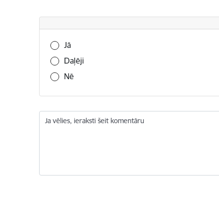
Vai šī informācija bija noderīga?
Jā
Daļēji
Nē
Ja vēlies, ieraksti šeit komentāru