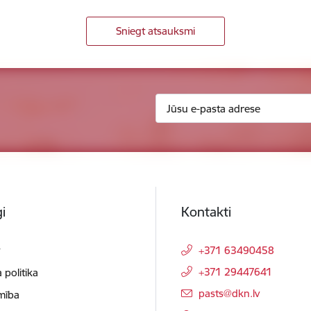
Sniegt atsauksmi
i
Kontakti
t
+371 63490458
+371 29447641
 politika
E-pasts:
pasts@dkn.lv
mība