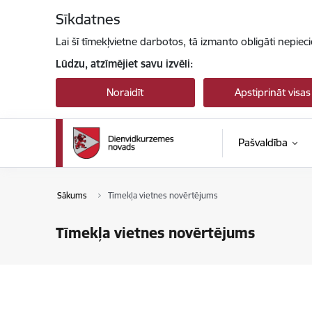
Pāriet uz lapas saturu
Sīkdatnes
Lai šī tīmekļvietne darbotos, tā izmanto obligāti nepiec
Lūdzu, atzīmējiet savu izvēli:
Noraidīt
Apstiprināt visas
Pašvaldība
Sākums
Tīmekļa vietnes novērtējums
Tīmekļa vietnes novērtējums