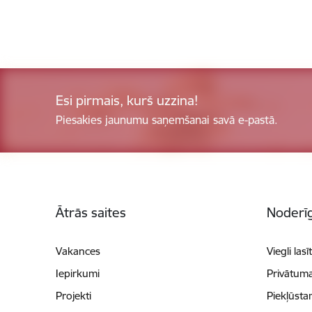
Esi pirmais, kurš uzzina!
Piesakies jaunumu saņemšanai savā e-pastā.
Kājene
Ātrās saites
Noderīg
Vakances
Viegli lasī
Iepirkumi
Privātuma
Projekti
Piekļūsta