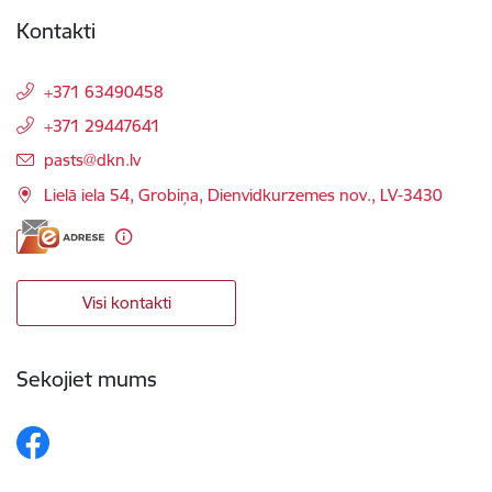
Kontakti
+371 63490458
+371 29447641
E-pasts:
pasts@dkn.lv
Lielā iela 54, Grobiņa, Dienvidkurzemes nov., LV-3430
Visi kontakti
Sekojiet mums