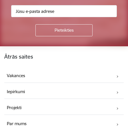
Kājene
Ātrās saites
Vakances
Iepirkumi
Projekti
Par mums