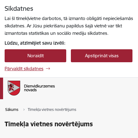
Pāriet uz lapas saturu
Sīkdatnes
Spied
lai meklētu
Enter
Lai šī tīmekļvietne darbotos, tā izmanto obligāti nepieciešamās
sīkdatnes. Ar Jūsu piekrišanu papildus šajā vietnē var tikt
izmantotas statistikas un sociālo mediju sīkdatnes.
Lūdzu, atzīmējiet savu izvēli:
Noraidīt
Apstiprināt visas
Pārvaldīt sīkdatnes
Sākums
Tīmekļa vietnes novērtējums
Tīmekļa vietnes novērtējums