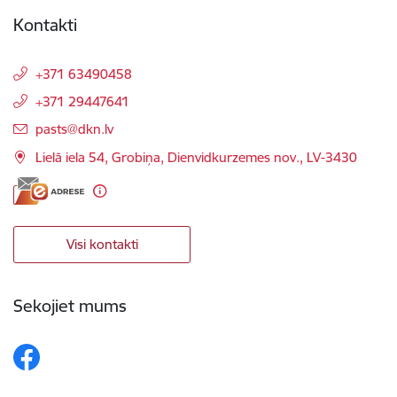
Kontakti
+371 63490458
+371 29447641
E-pasts:
pasts@dkn.lv
Lielā iela 54, Grobiņa, Dienvidkurzemes nov., LV-3430
Visi kontakti
Sekojiet mums