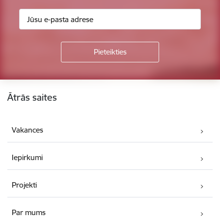
Kājene
Ātrās saites
Vakances
Iepirkumi
Projekti
Par mums