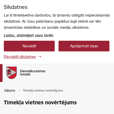
Pāriet uz lapas saturu
Sīkdatnes
Spied
lai meklētu
Enter
Lai šī tīmekļvietne darbotos, tā izmanto obligāti nepieciešamās
sīkdatnes. Ar Jūsu piekrišanu papildus šajā vietnē var tikt
izmantotas statistikas un sociālo mediju sīkdatnes.
Lūdzu, atzīmējiet savu izvēli:
Noraidīt
Apstiprināt visas
Pārvaldīt sīkdatnes
Sākums
Tīmekļa vietnes novērtējums
Tīmekļa vietnes novērtējums