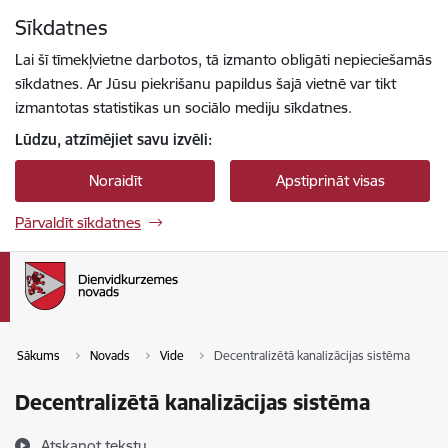
Pāriet uz lapas saturu
Sīkdatnes
Spied
lai meklētu
Enter
Lai šī tīmekļvietne darbotos, tā izmanto obligāti nepieciešamās
sīkdatnes. Ar Jūsu piekrišanu papildus šajā vietnē var tikt
izmantotas statistikas un sociālo mediju sīkdatnes.
Lūdzu, atzīmējiet savu izvēli:
Noraidīt
Apstiprināt visas
Pārvaldīt sīkdatnes
Sākums
Novads
Vide
Decentralizētā kanalizācijas sistēma
Decentralizētā kanalizācijas sistēma
Atskaņot tekstu