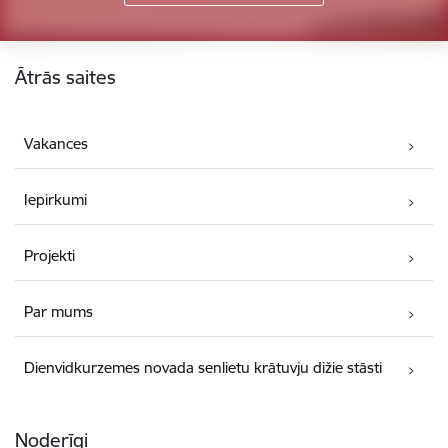
Kājene
Ātrās saites
Vakances
Iepirkumi
Projekti
Par mums
Dienvidkurzemes novada senlietu krātuvju dižie stāsti
Noderīgi