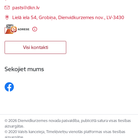
E-pasts:
pasts@dkn.lv
Lielā iela 54, Grobiņa, Dienvidkurzemes nov., LV-3430
Visi kontakti
Sekojiet mums
© 2026 Dienvidkurzemes novada pašvaldība, publicētā satura visas tiesības
aizsargātas.
© 2020 Valsts kanceleja, Tīmekļvietņu vienotās platformas visas tiesības
aizsargātas.