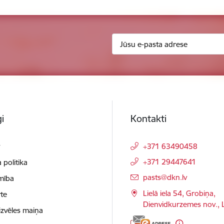
i
Kontakti
t
+371 63490458
+371 29447641
 politika
E-pasts:
pasts@dkn.lv
mība
Lielā iela 54, Grobiņa,
te
Dienvidkurzemes nov.,
izvēles maiņa