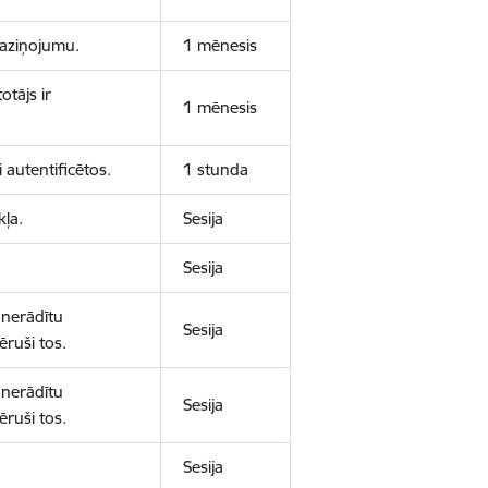
 paziņojumu.
1 mēnesis
otājs ir
1 mēnesis
 autentificētos.
1 stunda
kļa.
Sesija
Sesija
 nerādītu
Sesija
ēruši tos.
 nerādītu
Sesija
ēruši tos.
Sesija