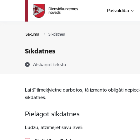
Pāriet uz lapas saturu
Pašvaldība
Sākums
Sīkdatnes
Sīkdatnes
Atskaņot tekstu
Lai šī tīmekļvietne darbotos, tā izmanto obligāti nepiec
sīkdatnes.
Pielāgot sīkdatnes
Lūdzu, atzīmējiet savu izvēli: