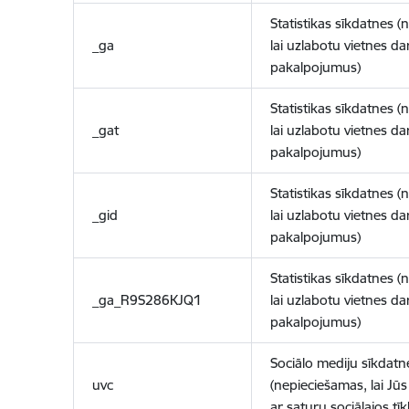
Statistikas sīkdatnes (
_ga
lai uzlabotu vietnes d
pakalpojumus)
Statistikas sīkdatnes (
_gat
lai uzlabotu vietnes d
pakalpojumus)
Statistikas sīkdatnes (
_gid
lai uzlabotu vietnes d
pakalpojumus)
Statistikas sīkdatnes (
_ga_R9S286KJQ1
lai uzlabotu vietnes d
pakalpojumus)
Sociālo mediju sīkdatn
uvc
(nepieciešamas, lai Jūs 
ar saturu sociālajos tīk