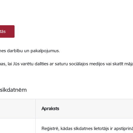
tās
ietnes darbību un pakalpojumus.
, lai Jūs varētu dalīties ar saturu sociālajos medijos vai skatīt mā
 sīkdatnēm
Apraksts
Reģistrē, kādas sīkdatnes lietotājs ir apstiprinā