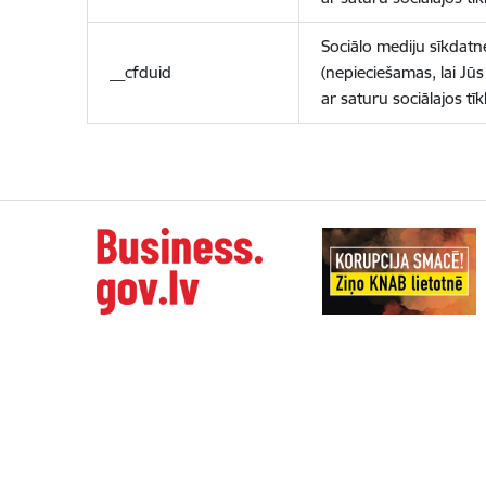
Sociālo mediju sīkdatn
__cfduid
(nepieciešamas, lai Jūs 
ar saturu sociālajos tīk