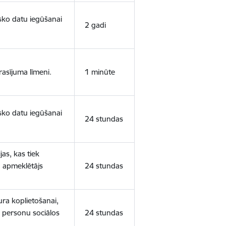
isko datu iegūšanai
2 gadi
rasījuma līmeni.
1 minūte
isko datu iegūšanai
24 stundas
as, kas tiek
ā apmeklētājs
24 stundas
ura koplietošanai,
o personu sociālos
24 stundas