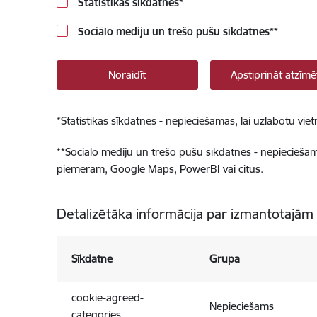
Statistikas sīkdatnes
*
Sociālo mediju un trešo pušu sīkdatnes
**
Noraidīt
Apstiprināt atzīmē
*
Statistikas sīkdatnes - nepieciešamas, lai uzlabotu v
**
Sociālo mediju un trešo pušu sīkdatnes - nepieciešamas
piemēram, Google Maps, PowerBI vai citus.
Detalizētāka informācija par izmantotajām
Sīkdatne
Grupa
cookie-agreed-
Nepieciešams
categories