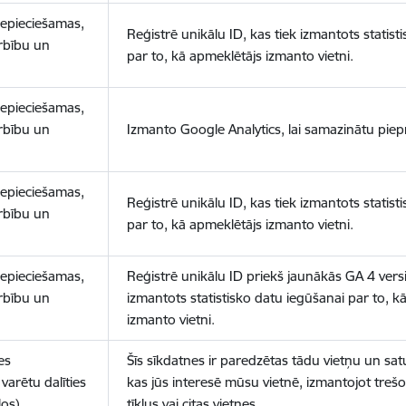
nepieciešamas,
Reģistrē unikālu ID, kas tiek izmantots statist
arbību un
par to, kā apmeklētājs izmanto vietni.
nepieciešamas,
arbību un
Izmanto Google Analytics, lai samazinātu piep
nepieciešamas,
Reģistrē unikālu ID, kas tiek izmantots statist
arbību un
par to, kā apmeklētājs izmanto vietni.
nepieciešamas,
Reģistrē unikālu ID priekš jaunākās GA 4 versij
arbību un
izmantots statistisko datu iegūšanai par to, k
izmanto vietni.
es
Šīs sīkdatnes ir paredzētas tādu vietņu un sat
varētu dalīties
kas jūs interesē mūsu vietnē, izmantojot treš
los)
tīklus vai citas vietnes.