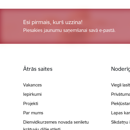
Esi pirmais, kurš uzzina!
Piesakies jaunumu saņemšanai savā e-pastā.
Kājene
Ātrās saites
Noderīg
Vakances
Viegli lasī
Iepirkumi
Privātuma
Projekti
Piekļūsta
Par mums
Lapas kar
Dienvidkurzemes novada senlietu
Sīkdatņu 
krātuvju dižie stāsti