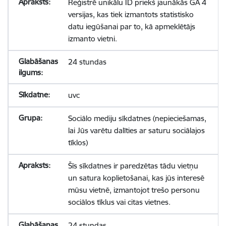
Reģistrē unikālu ID priekš jaunākās GA 4
versijas, kas tiek izmantots statistisko
datu iegūšanai par to, kā apmeklētājs
izmanto vietni.
24 stundas
uvc
Sociālo mediju sīkdatnes (nepieciešamas,
lai Jūs varētu dalīties ar saturu sociālajos
tīklos)
Šīs sīkdatnes ir paredzētas tādu vietņu
un satura koplietošanai, kas jūs interesē
mūsu vietnē, izmantojot trešo personu
sociālos tīklus vai citas vietnes.
24 stundas