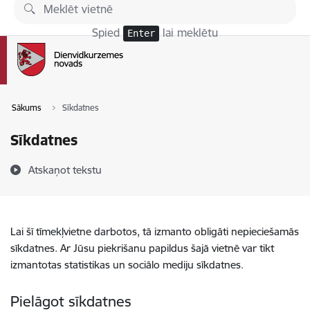
Pāriet uz lapas saturu
Spied
lai meklētu
Enter
Sākums
Sīkdatnes
Sīkdatnes
Atskaņot tekstu
Lai šī tīmekļvietne darbotos, tā izmanto obligāti nepieciešamās
sīkdatnes. Ar Jūsu piekrišanu papildus šajā vietnē var tikt
izmantotas statistikas un sociālo mediju sīkdatnes.
Pielāgot sīkdatnes