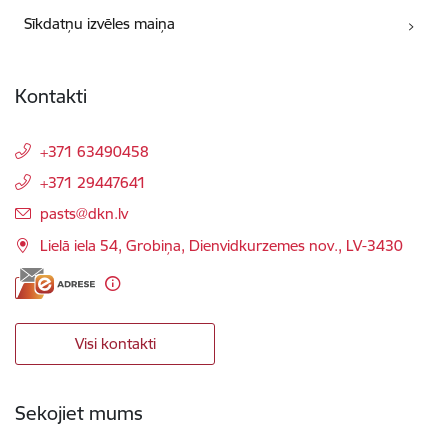
Sīkdatņu izvēles maiņa
Kontakti
+371 63490458
+371 29447641
E-pasts:
pasts@dkn.lv
Lielā iela 54, Grobiņa, Dienvidkurzemes nov., LV-3430
Visi kontakti
Sekojiet mums