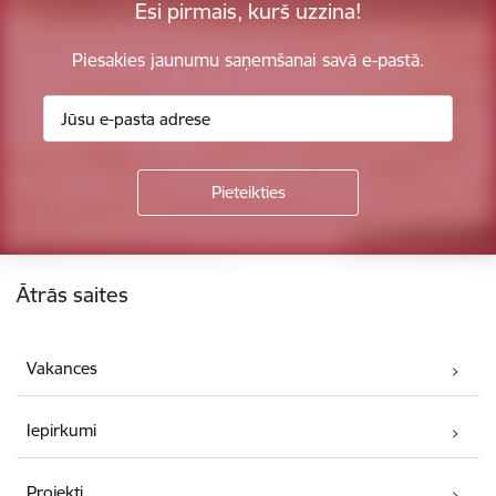
Esi pirmais, kurš uzzina!
Piesakies jaunumu saņemšanai savā e-pastā.
Kājene
Ātrās saites
Vakances
Iepirkumi
Projekti