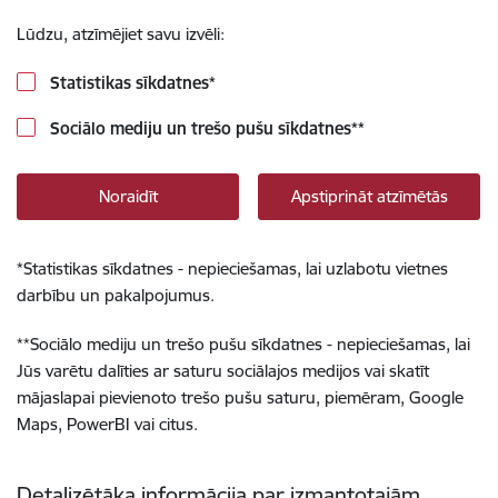
Lūdzu, atzīmējiet savu izvēli:
Statistikas sīkdatnes
*
Sociālo mediju un trešo pušu sīkdatnes
**
Noraidīt
Apstiprināt atzīmētās
*
Statistikas sīkdatnes - nepieciešamas, lai uzlabotu vietnes
darbību un pakalpojumus.
**
Sociālo mediju un trešo pušu sīkdatnes - nepieciešamas, lai
Jūs varētu dalīties ar saturu sociālajos medijos vai skatīt
mājaslapai pievienoto trešo pušu saturu, piemēram, Google
Maps, PowerBI vai citus.
Detalizētāka informācija par izmantotajām