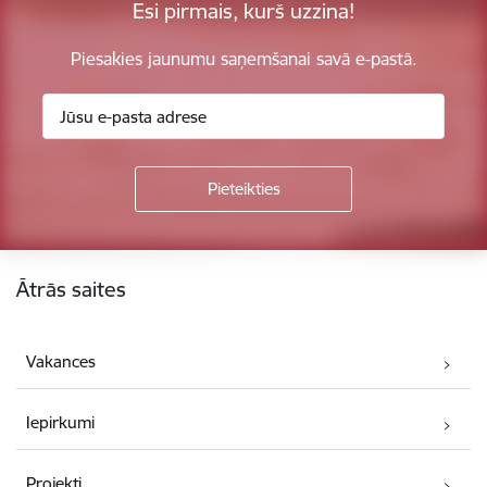
Esi pirmais, kurš uzzina!
Piesakies jaunumu saņemšanai savā e-pastā.
Kājene
Ātrās saites
Vakances
Iepirkumi
Projekti