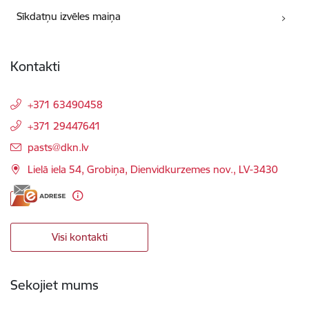
Sīkdatņu izvēles maiņa
Kontakti
+371 63490458
+371 29447641
E-pasts:
pasts@dkn.lv
Lielā iela 54, Grobiņa, Dienvidkurzemes nov., LV-3430
Visi kontakti
Sekojiet mums