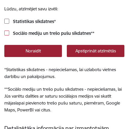
Lūdzu, atzīmējiet savu izvēli:
Statistikas sīkdatnes
*
Sociālo mediju un trešo pušu sīkdatnes
**
Noraidīt
Apstiprināt atzīmētās
*
Statistikas sīkdatnes - nepieciešamas, lai uzlabotu vietnes
darbību un pakalpojumus.
**
Sociālo mediju un trešo pušu sīkdatnes - nepieciešamas, lai
Jūs varētu dalīties ar saturu sociālajos medijos vai skatīt
mājaslapai pievienoto trešo pušu saturu, piemēram, Google
Maps, PowerBI vai citus.
Detalizētāka informācija par izmantotajām