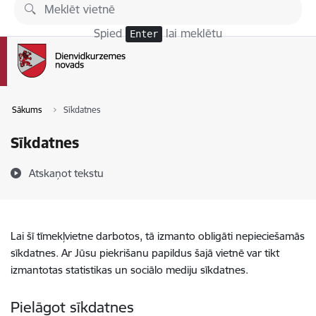
Pāriet uz lapas saturu
Spied
lai meklētu
Enter
Sākums
Sīkdatnes
Sīkdatnes
Atskaņot tekstu
Lai šī tīmekļvietne darbotos, tā izmanto obligāti nepieciešamās
sīkdatnes. Ar Jūsu piekrišanu papildus šajā vietnē var tikt
izmantotas statistikas un sociālo mediju sīkdatnes.
Pielāgot sīkdatnes