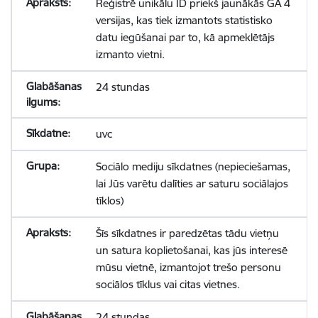
Reģistrē unikālu ID priekš jaunākās GA 4
versijas, kas tiek izmantots statistisko
datu iegūšanai par to, kā apmeklētājs
izmanto vietni.
24 stundas
uvc
Sociālo mediju sīkdatnes (nepieciešamas,
lai Jūs varētu dalīties ar saturu sociālajos
tīklos)
Šīs sīkdatnes ir paredzētas tādu vietņu
un satura koplietošanai, kas jūs interesē
mūsu vietnē, izmantojot trešo personu
sociālos tīklus vai citas vietnes.
24 stundas