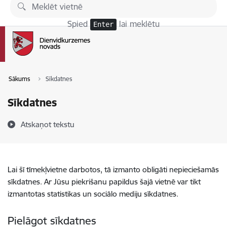
Pāriet uz lapas saturu
Spied
lai meklētu
Enter
Sākums
Sīkdatnes
Sīkdatnes
Atskaņot tekstu
Lai šī tīmekļvietne darbotos, tā izmanto obligāti nepieciešamās
sīkdatnes. Ar Jūsu piekrišanu papildus šajā vietnē var tikt
izmantotas statistikas un sociālo mediju sīkdatnes.
Pielāgot sīkdatnes