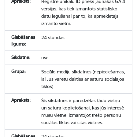
Reģistrē unikālu ID priekš jaunākās GA 4
versijas, kas tiek izmantots statistisko
datu iegūšanai par to, kā apmeklētājs
izmanto vietni.
24 stundas
uvc
Sociālo mediju sīkdatnes (nepieciešamas,
lai Jūs varētu dalīties ar saturu sociālajos
tīklos)
Šīs sīkdatnes ir paredzētas tādu vietņu
un satura koplietošanai, kas jūs interesē
mūsu vietnē, izmantojot trešo personu
sociālos tīklus vai citas vietnes.
24 stundas