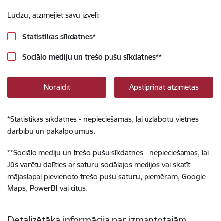
Lūdzu, atzīmējiet savu izvēli:
Statistikas sīkdatnes
*
Sociālo mediju un trešo pušu sīkdatnes
**
Noraidīt
Apstiprināt atzīmētās
*
Statistikas sīkdatnes - nepieciešamas, lai uzlabotu vietnes
darbību un pakalpojumus.
**
Sociālo mediju un trešo pušu sīkdatnes - nepieciešamas, lai
Jūs varētu dalīties ar saturu sociālajos medijos vai skatīt
mājaslapai pievienoto trešo pušu saturu, piemēram, Google
Maps, PowerBI vai citus.
Detalizētāka informācija par izmantotajām