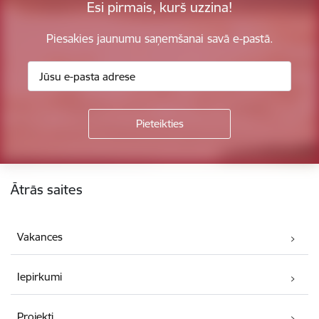
Esi pirmais, kurš uzzina!
Piesakies jaunumu saņemšanai savā e-pastā.
Kājene
Ātrās saites
Vakances
Iepirkumi
Projekti