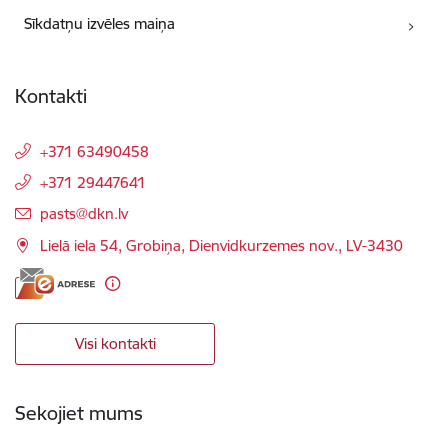
Sīkdatņu izvēles maiņa
Kontakti
+371 63490458
+371 29447641
E-pasts:
pasts@dkn.lv
Lielā iela 54, Grobiņa, Dienvidkurzemes nov., LV-3430
Visi kontakti
Sekojiet mums