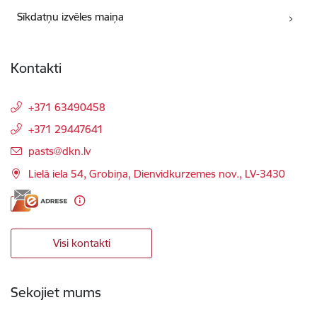
Sīkdatņu izvēles maiņa
Kontakti
+371 63490458
+371 29447641
E-pasts:
pasts@dkn.lv
Lielā iela 54, Grobiņa, Dienvidkurzemes nov., LV-3430
Visi kontakti
Sekojiet mums