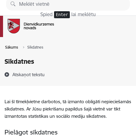
Pāriet uz lapas saturu
Spied
lai meklētu
Enter
Sākums
Sīkdatnes
Sīkdatnes
Atskaņot tekstu
Lai šī tīmekļvietne darbotos, tā izmanto obligāti nepieciešamās
sīkdatnes. Ar Jūsu piekrišanu papildus šajā vietnē var tikt
izmantotas statistikas un sociālo mediju sīkdatnes.
Pielāgot sīkdatnes