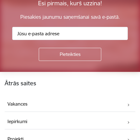
Esi pirmais, kurš uzzina!
Piesakies jaunumu saņemšanai savā e-pastā.
Kājene
Ātrās saites
Vakances
Iepirkumi
Projekti