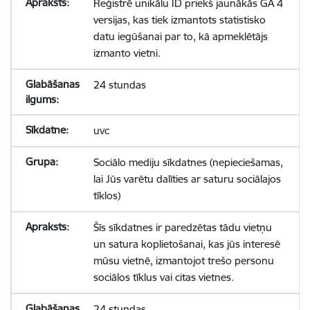
Reģistrē unikālu ID priekš jaunākās GA 4
versijas, kas tiek izmantots statistisko
datu iegūšanai par to, kā apmeklētājs
izmanto vietni.
24 stundas
uvc
Sociālo mediju sīkdatnes (nepieciešamas,
lai Jūs varētu dalīties ar saturu sociālajos
tīklos)
Šīs sīkdatnes ir paredzētas tādu vietņu
un satura koplietošanai, kas jūs interesē
mūsu vietnē, izmantojot trešo personu
sociālos tīklus vai citas vietnes.
24 stundas