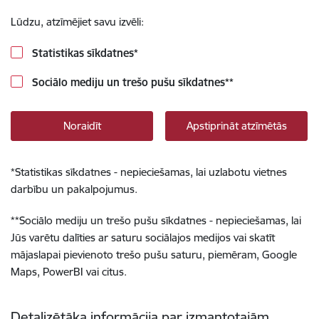
Lūdzu, atzīmējiet savu izvēli:
Statistikas sīkdatnes
*
Sociālo mediju un trešo pušu sīkdatnes
**
Noraidīt
Apstiprināt atzīmētās
*
Statistikas sīkdatnes - nepieciešamas, lai uzlabotu vietnes
darbību un pakalpojumus.
**
Sociālo mediju un trešo pušu sīkdatnes - nepieciešamas, lai
Jūs varētu dalīties ar saturu sociālajos medijos vai skatīt
mājaslapai pievienoto trešo pušu saturu, piemēram, Google
Maps, PowerBI vai citus.
Detalizētāka informācija par izmantotajām