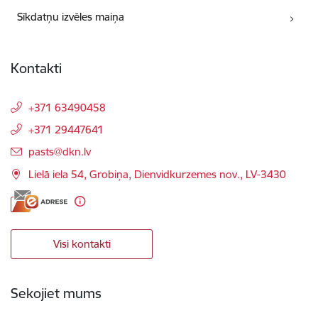
Sīkdatņu izvēles maiņa
Kontakti
+371 63490458
+371 29447641
E-pasts:
pasts@dkn.lv
Lielā iela 54, Grobiņa, Dienvidkurzemes nov., LV-3430
Visi kontakti
Sekojiet mums