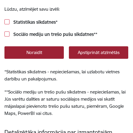
Lūdzu, atzīmējiet savu izvēli:
Statistikas sīkdatnes
*
Sociālo mediju un trešo pušu sīkdatnes
**
Noraidīt
Apstiprināt atzīmētās
*
Statistikas sīkdatnes - nepieciešamas, lai uzlabotu vietnes
darbību un pakalpojumus.
**
Sociālo mediju un trešo pušu sīkdatnes - nepieciešamas, lai
Jūs varētu dalīties ar saturu sociālajos medijos vai skatīt
mājaslapai pievienoto trešo pušu saturu, piemēram, Google
Maps, PowerBI vai citus.
Detalizētāka informācija par izmantotajām