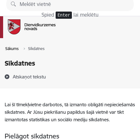
Pāriet uz lapas saturu
Spied
lai meklētu
Enter
Sākums
Sīkdatnes
Sīkdatnes
Atskaņot tekstu
Lai šī tīmekļvietne darbotos, tā izmanto obligāti nepieciešamās
sīkdatnes. Ar Jūsu piekrišanu papildus šajā vietnē var tikt
izmantotas statistikas un sociālo mediju sīkdatnes.
Pielāgot sīkdatnes