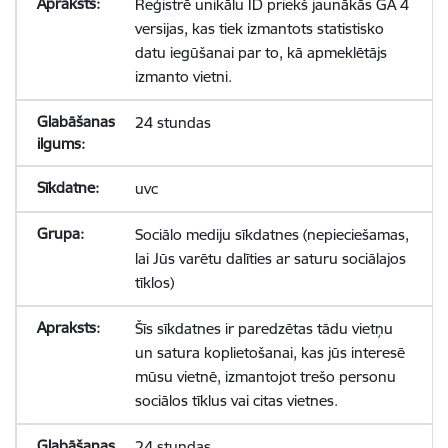
Reģistrē unikālu ID priekš jaunākās GA 4
versijas, kas tiek izmantots statistisko
datu iegūšanai par to, kā apmeklētājs
izmanto vietni.
24 stundas
uvc
Sociālo mediju sīkdatnes (nepieciešamas,
lai Jūs varētu dalīties ar saturu sociālajos
tīklos)
Šīs sīkdatnes ir paredzētas tādu vietņu
un satura koplietošanai, kas jūs interesē
mūsu vietnē, izmantojot trešo personu
sociālos tīklus vai citas vietnes.
24 stundas