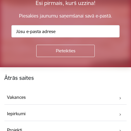
Esi pirmais, kurš uzzina!
Piesakies jaunumu saņemšanai savā e-pastā.
Kājene
Ātrās saites
Vakances
Iepirkumi
Projekti