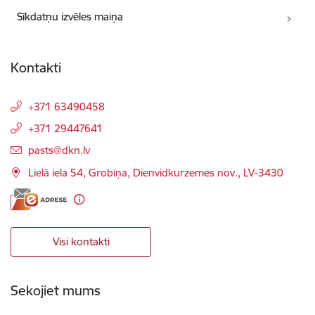
Sīkdatņu izvēles maiņa
Kontakti
+371 63490458
+371 29447641
E-pasts:
pasts@dkn.lv
Lielā iela 54, Grobiņa, Dienvidkurzemes nov., LV-3430
Visi kontakti
Sekojiet mums