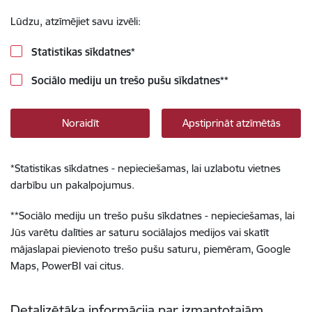
Lūdzu, atzīmējiet savu izvēli:
Statistikas sīkdatnes
*
Sociālo mediju un trešo pušu sīkdatnes
**
Noraidīt
Apstiprināt atzīmētās
*
Statistikas sīkdatnes - nepieciešamas, lai uzlabotu vietnes
darbību un pakalpojumus.
**
Sociālo mediju un trešo pušu sīkdatnes - nepieciešamas, lai
Jūs varētu dalīties ar saturu sociālajos medijos vai skatīt
mājaslapai pievienoto trešo pušu saturu, piemēram, Google
Maps, PowerBI vai citus.
Detalizētāka informācija par izmantotajām