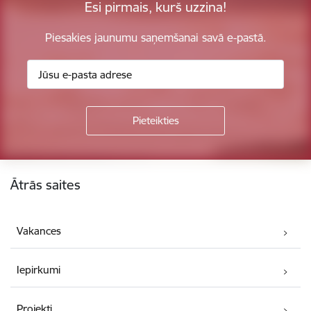
Esi pirmais, kurš uzzina!
Piesakies jaunumu saņemšanai savā e-pastā.
Kājene
Ātrās saites
Vakances
Iepirkumi
Projekti