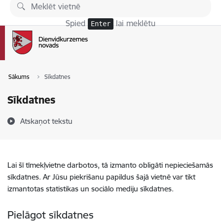
Pāriet uz lapas saturu
Spied
lai meklētu
Enter
Sākums
Sīkdatnes
Sīkdatnes
Atskaņot tekstu
Lai šī tīmekļvietne darbotos, tā izmanto obligāti nepieciešamās
sīkdatnes. Ar Jūsu piekrišanu papildus šajā vietnē var tikt
izmantotas statistikas un sociālo mediju sīkdatnes.
Pielāgot sīkdatnes