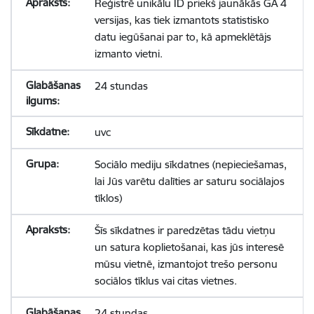
Reģistrē unikālu ID priekš jaunākās GA 4
versijas, kas tiek izmantots statistisko
datu iegūšanai par to, kā apmeklētājs
izmanto vietni.
24 stundas
uvc
Sociālo mediju sīkdatnes (nepieciešamas,
lai Jūs varētu dalīties ar saturu sociālajos
tīklos)
Šīs sīkdatnes ir paredzētas tādu vietņu
un satura koplietošanai, kas jūs interesē
mūsu vietnē, izmantojot trešo personu
sociālos tīklus vai citas vietnes.
24 stundas