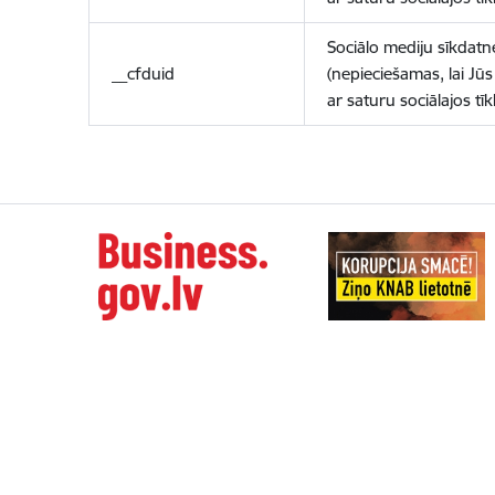
Sociālo mediju sīkdatn
__cfduid
(nepieciešamas, lai Jūs 
ar saturu sociālajos tīk