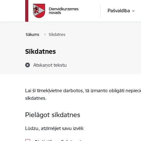
Pāriet uz lapas saturu
Pašvaldība
Sākums
Sīkdatnes
Sīkdatnes
Atskaņot tekstu
Lai šī tīmekļvietne darbotos, tā izmanto obligāti nepiec
sīkdatnes.
Pielāgot sīkdatnes
Lūdzu, atzīmējiet savu izvēli: