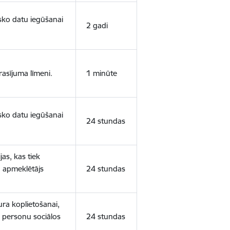
isko datu iegūšanai
2 gadi
rasījuma līmeni.
1 minūte
isko datu iegūšanai
24 stundas
as, kas tiek
ā apmeklētājs
24 stundas
ura koplietošanai,
o personu sociālos
24 stundas