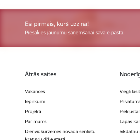
Esi pirmais, kurš uzzina!
Piesakies jaunumu saņemšanai savā e-pastā.
Kājene
Ātrās saites
Noderīg
Vakances
Viegli lasī
Iepirkumi
Privātuma
Projekti
Piekļūsta
Par mums
Lapas kar
Dienvidkurzemes novada senlietu
Sīkdatņu 
krātuvju dižie stāsti