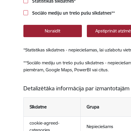
Statistikas sīkdatnes
*
Sociālo mediju un trešo pušu sīkdatnes
**
Noraidīt
Apstiprināt atzīmē
*
Statistikas sīkdatnes - nepieciešamas, lai uzlabotu v
**
Sociālo mediju un trešo pušu sīkdatnes - nepieciešamas
piemēram, Google Maps, PowerBI vai citus.
Detalizētāka informācija par izmantotajām
Sīkdatne
Grupa
cookie-agreed-
Nepieciešams
categories