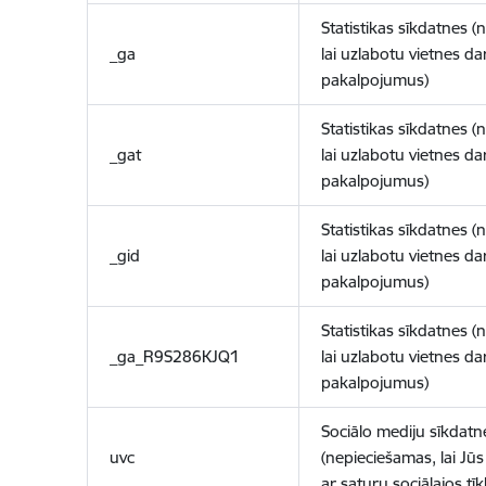
Statistikas sīkdatnes (
_ga
lai uzlabotu vietnes d
pakalpojumus)
Statistikas sīkdatnes (
_gat
lai uzlabotu vietnes d
pakalpojumus)
Statistikas sīkdatnes (
_gid
lai uzlabotu vietnes d
pakalpojumus)
Statistikas sīkdatnes (
_ga_R9S286KJQ1
lai uzlabotu vietnes d
pakalpojumus)
Sociālo mediju sīkdatn
uvc
(nepieciešamas, lai Jūs 
ar saturu sociālajos tīk