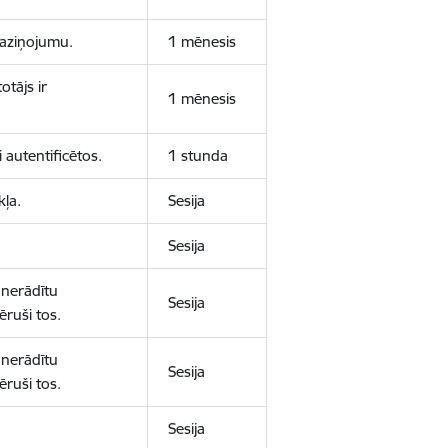
 paziņojumu.
1 mēnesis
otājs ir
1 mēnesis
 autentificētos.
1 stunda
kļa.
Sesija
Sesija
 nerādītu
Sesija
ēruši tos.
 nerādītu
Sesija
ēruši tos.
Sesija