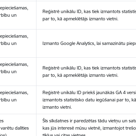
nepieciešamas,
Reģistrē unikālu ID, kas tiek izmantots statist
arbību un
par to, kā apmeklētājs izmanto vietni.
nepieciešamas,
arbību un
Izmanto Google Analytics, lai samazinātu piep
nepieciešamas,
Reģistrē unikālu ID, kas tiek izmantots statist
arbību un
par to, kā apmeklētājs izmanto vietni.
nepieciešamas,
Reģistrē unikālu ID priekš jaunākās GA 4 versij
arbību un
izmantots statistisko datu iegūšanai par to, k
izmanto vietni.
es
Šīs sīkdatnes ir paredzētas tādu vietņu un sat
varētu dalīties
kas jūs interesē mūsu vietnē, izmantojot treš
los)
tīklus vai citas vietnes.