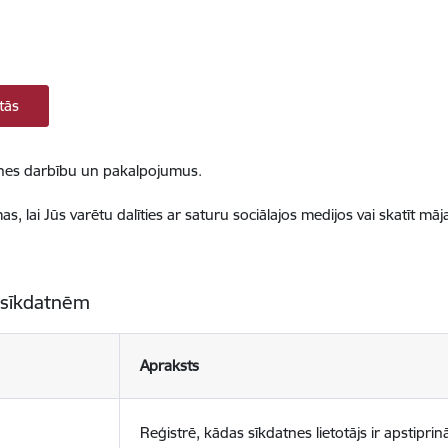
tās
ietnes darbību un pakalpojumus.
, lai Jūs varētu dalīties ar saturu sociālajos medijos vai skatīt mā
 sīkdatnēm
Apraksts
Reģistrē, kādas sīkdatnes lietotājs ir apstiprinā