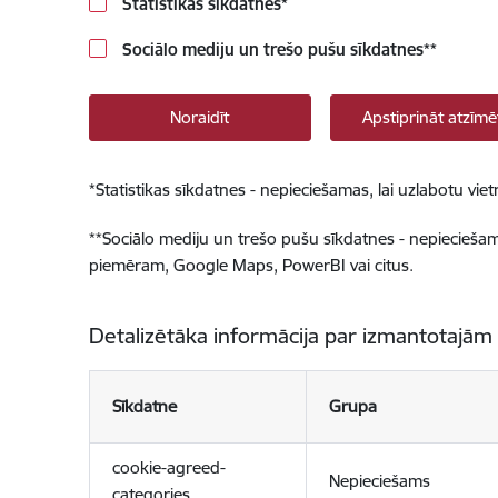
Statistikas sīkdatnes
*
Sociālo mediju un trešo pušu sīkdatnes
**
Noraidīt
Apstiprināt atzīmē
*
Statistikas sīkdatnes - nepieciešamas, lai uzlabotu v
**
Sociālo mediju un trešo pušu sīkdatnes - nepieciešamas
piemēram, Google Maps, PowerBI vai citus.
Detalizētāka informācija par izmantotajām
Sīkdatne
Grupa
cookie-agreed-
Nepieciešams
categories