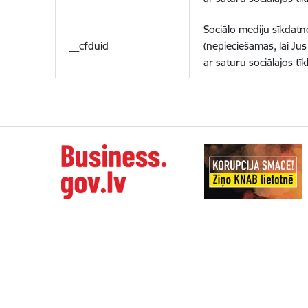
Sociālo mediju sīkdatn
__cfduid
(nepieciešamas, lai Jūs 
ar saturu sociālajos tīk