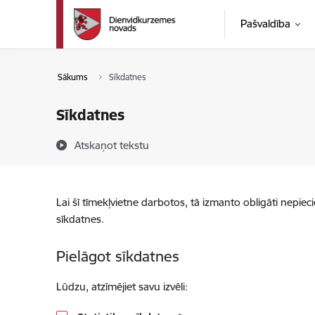
Pāriet uz lapas saturu
Pašvaldība
Sākums
Sīkdatnes
Sīkdatnes
Atskaņot tekstu
Lai šī tīmekļvietne darbotos, tā izmanto obligāti nepiec
sīkdatnes.
Pielāgot sīkdatnes
Lūdzu, atzīmējiet savu izvēli: