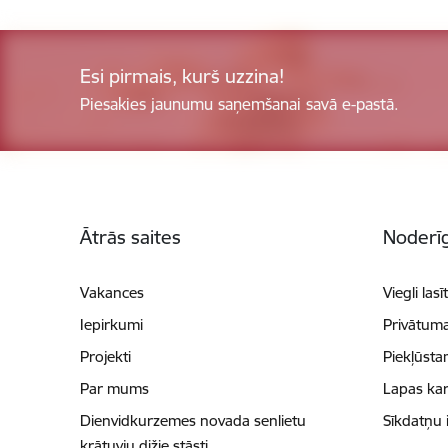
Esi pirmais, kurš uzzina!
Piesakies jaunumu saņemšanai savā e-pastā.
Kājene
Ātrās saites
Noderīg
Vakances
Viegli lasī
Iepirkumi
Privātuma
Projekti
Piekļūsta
Par mums
Lapas kar
Dienvidkurzemes novada senlietu
Sīkdatņu 
krātuvju dižie stāsti