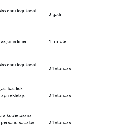
isko datu iegūšanai
2 gadi
rasījuma līmeni.
1 minūte
isko datu iegūšanai
24 stundas
as, kas tiek
ā apmeklētājs
24 stundas
ura koplietošanai,
o personu sociālos
24 stundas