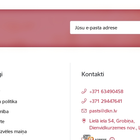
i
Kontakti
t
+371 63490458
+371 29447641
 politika
E-pasts:
pasts@dkn.lv
mība
Lielā iela 54, Grobiņa,
te
Dienvidkurzemes nov.,
izvēles maiņa