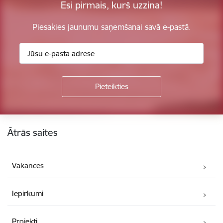
Esi pirmais, kurš uzzina!
Piesakies jaunumu saņemšanai savā e-pastā.
Kājene
Ātrās saites
Vakances
Iepirkumi
Projekti