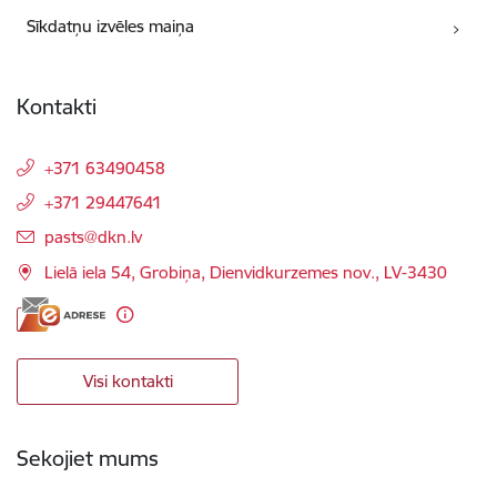
Sīkdatņu izvēles maiņa
Kontakti
+371 63490458
+371 29447641
E-pasts:
pasts@dkn.lv
Lielā iela 54, Grobiņa, Dienvidkurzemes nov., LV-3430
Visi kontakti
Sekojiet mums