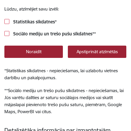
Lūdzu, atzīmējiet savu izvēli:
Statistikas sīkdatnes
*
Sociālo mediju un trešo pušu sīkdatnes
**
Noraidīt
Apstiprināt atzīmētās
*
Statistikas sīkdatnes - nepieciešamas, lai uzlabotu vietnes
darbību un pakalpojumus.
**
Sociālo mediju un trešo pušu sīkdatnes - nepieciešamas, lai
Jūs varētu dalīties ar saturu sociālajos medijos vai skatīt
mājaslapai pievienoto trešo pušu saturu, piemēram, Google
Maps, PowerBI vai citus.
Detalizētāka informācija par izmantotajām