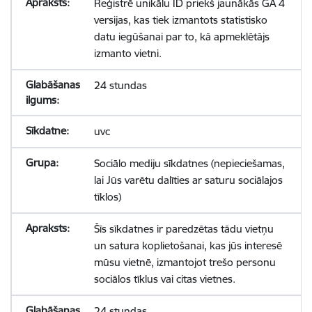
Reģistrē unikālu ID priekš jaunākās GA 4
versijas, kas tiek izmantots statistisko
datu iegūšanai par to, kā apmeklētājs
izmanto vietni.
24 stundas
uvc
Sociālo mediju sīkdatnes (nepieciešamas,
lai Jūs varētu dalīties ar saturu sociālajos
tīklos)
Šīs sīkdatnes ir paredzētas tādu vietņu
un satura koplietošanai, kas jūs interesē
mūsu vietnē, izmantojot trešo personu
sociālos tīklus vai citas vietnes.
24 stundas