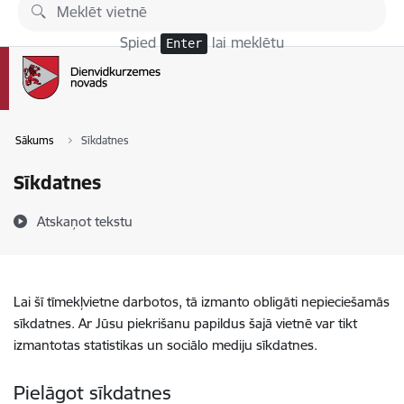
Pāriet uz lapas saturu
Spied
lai meklētu
Enter
Sākums
Sīkdatnes
Sīkdatnes
Atskaņot tekstu
Lai šī tīmekļvietne darbotos, tā izmanto obligāti nepieciešamās
sīkdatnes. Ar Jūsu piekrišanu papildus šajā vietnē var tikt
izmantotas statistikas un sociālo mediju sīkdatnes.
Pielāgot sīkdatnes