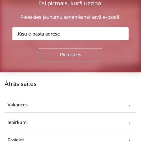
Esi pirmais, kurš uzzina!
Piesakies jaunumu saņemšanai savā e-pastā.
Kājene
Ātrās saites
Vakances
Iepirkumi
Projekti