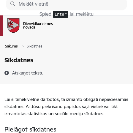
Pāriet uz lapas saturu
Spied
lai meklētu
Enter
Sākums
Sīkdatnes
Sīkdatnes
Atskaņot tekstu
Lai šī tīmekļvietne darbotos, tā izmanto obligāti nepieciešamās
sīkdatnes. Ar Jūsu piekrišanu papildus šajā vietnē var tikt
izmantotas statistikas un sociālo mediju sīkdatnes.
Pielāgot sīkdatnes