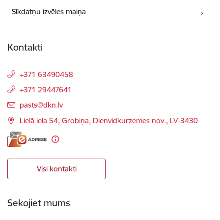
Sīkdatņu izvēles maiņa
Kontakti
+371 63490458
+371 29447641
E-pasts:
pasts@dkn.lv
Lielā iela 54, Grobiņa, Dienvidkurzemes nov., LV-3430
Visi kontakti
Sekojiet mums