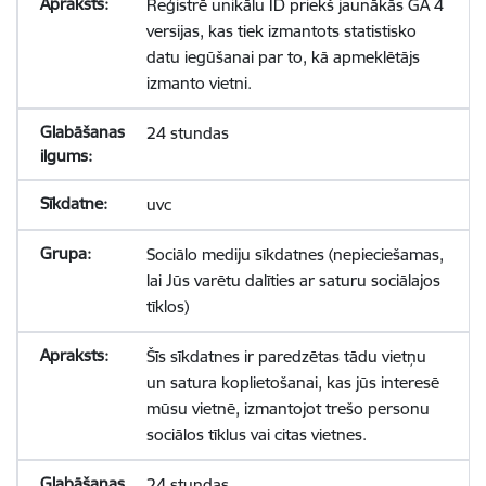
Reģistrē unikālu ID priekš jaunākās GA 4
versijas, kas tiek izmantots statistisko
datu iegūšanai par to, kā apmeklētājs
izmanto vietni.
24 stundas
uvc
Sociālo mediju sīkdatnes (nepieciešamas,
lai Jūs varētu dalīties ar saturu sociālajos
tīklos)
Šīs sīkdatnes ir paredzētas tādu vietņu
un satura koplietošanai, kas jūs interesē
mūsu vietnē, izmantojot trešo personu
sociālos tīklus vai citas vietnes.
24 stundas