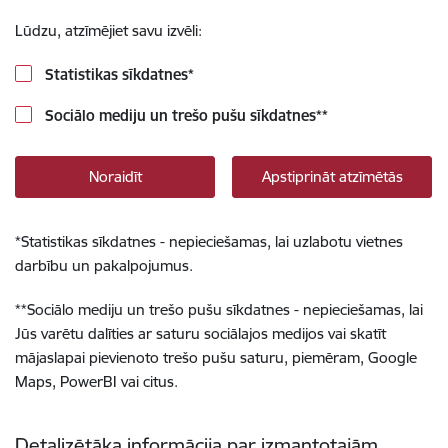
Lūdzu, atzīmējiet savu izvēli:
Statistikas sīkdatnes
*
Sociālo mediju un trešo pušu sīkdatnes
**
Noraidīt
Apstiprināt atzīmētās
*
Statistikas sīkdatnes - nepieciešamas, lai uzlabotu vietnes
darbību un pakalpojumus.
**
Sociālo mediju un trešo pušu sīkdatnes - nepieciešamas, lai
Jūs varētu dalīties ar saturu sociālajos medijos vai skatīt
mājaslapai pievienoto trešo pušu saturu, piemēram, Google
Maps, PowerBI vai citus.
Detalizētāka informācija par izmantotajām