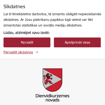
Pāriet uz lapas saturu
Sīkdatnes
Spied
lai meklētu
Enter
Lai šī tīmekļvietne darbotos, tā izmanto obligāti nepieciešamās
sīkdatnes. Ar Jūsu piekrišanu papildus šajā vietnē var tikt
izmantotas statistikas un sociālo mediju sīkdatnes.
Lūdzu, atzīmējiet savu izvēli:
Noraidīt
Apstiprināt visas
Pārvaldīt sīkdatnes
Dienvidkurzemes novada pašvaldība