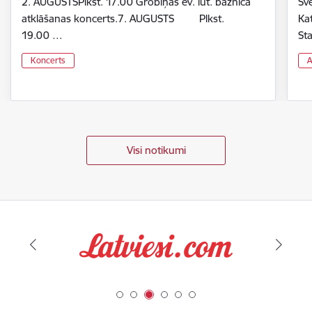
2. AUGUSTSPlkst. 17.00 Grobiņas ev. lut. baznīcā
Svē
atklāšanas koncerts.7. AUGUSTS Plkst.
Ka
19.00 …
St
Koncerts
A
Visi notikumi