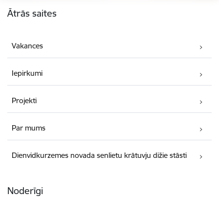
Kājene
Ātrās saites
Vakances
Iepirkumi
Projekti
Par mums
Dienvidkurzemes novada senlietu krātuvju dižie stāsti
Noderīgi