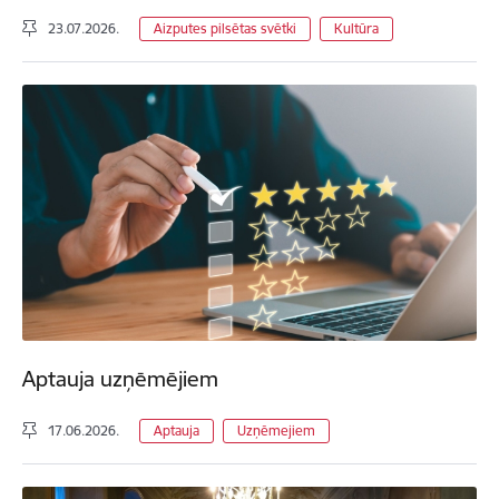
23.07.2026.
Aizputes pilsētas svētki
Kultūra
Aptauja uzņēmējiem
17.06.2026.
Aptauja
Uzņēmejiem