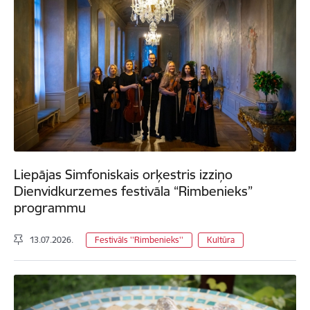
Liepājas Simfoniskais orķestris izziņo
Dienvidkurzemes festivāla “Rimbenieks”
programmu
13.07.2026.
Festivāls ''Rimbenieks''
Kultūra