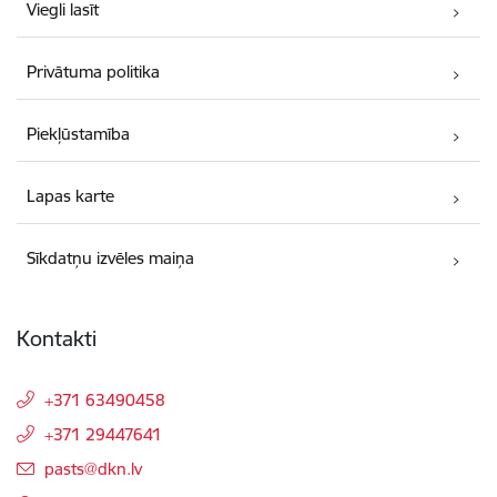
Viegli lasīt
Privātuma politika
Piekļūstamība
Lapas karte
Sīkdatņu izvēles maiņa
Kontakti
+371 63490458
+371 29447641
E-pasts:
pasts@dkn.lv