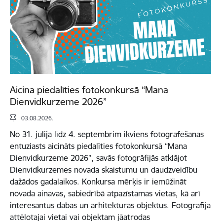
Aicina piedalīties fotokonkursā “Mana
Dienvidkurzeme 2026”
03.08.2026.
No 31. jūlija līdz 4. septembrim ikviens fotografēšanas
entuziasts aicināts piedalīties fotokonkursā “Mana
Dienvidkurzeme 2026”, savās fotogrāfijās atklājot
Dienvidkurzemes novada skaistumu un daudzveidību
dažādos gadalaikos. Konkursa mērķis ir iemūžināt
novada ainavas, sabiedrībā atpazīstamas vietas, kā arī
interesantus dabas un arhitektūras objektus. Fotogrāfijā
attēlotajai vietai vai objektam jāatrodas