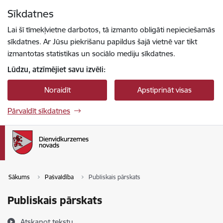
Pāriet uz lapas saturu
Sīkdatnes
Spied
lai meklētu
Enter
Lai šī tīmekļvietne darbotos, tā izmanto obligāti nepieciešamās
sīkdatnes. Ar Jūsu piekrišanu papildus šajā vietnē var tikt
izmantotas statistikas un sociālo mediju sīkdatnes.
Lūdzu, atzīmējiet savu izvēli:
Noraidīt
Apstiprināt visas
Pārvaldīt sīkdatnes
Sākums
Pašvaldība
Publiskais pārskats
Publiskais pārskats
Atskaņot tekstu