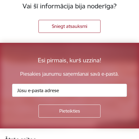
Vai šī informācija bija noderīga?
Sniegt atsauksmi
Esi pirmais, kurš uzzina!
Piesakies jaunumu saņemšanai savā e-pastā.
Kājene