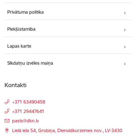
Privātuma politika
Piekļūstamība
Lapas karte
Sīkdatņu izvēles maiņa
Kontakti
+371 63490458
+371 29447641
E-pasts:
pasts@dkn.lv
Lielā iela 54, Grobiņa, Dienvidkurzemes nov., LV-3430