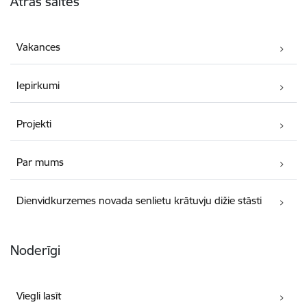
Ātrās saites
Vakances
Iepirkumi
Projekti
Par mums
Dienvidkurzemes novada senlietu krātuvju dižie stāsti
Noderīgi
Viegli lasīt