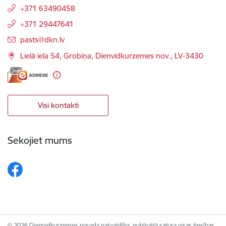
+371 63490458
+371 29447641
E-pasts:
pasts@dkn.lv
Lielā iela 54, Grobiņa, Dienvidkurzemes nov., LV-3430
Visi kontakti
Sekojiet mums
© 2026 Dienvidkurzemes novada pašvaldība, publicētā satura visas tiesības