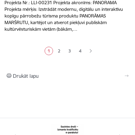
Projekta Nr.: LLI-00231 Projekta akronīms: PANORAMA
Projekta mērķis: Izstrādāt modernu, digitālu un interaktīvu
kopīgu pārrobežu tūrisma produktu PANORĀMAS
MARŠRUTU, kartējot un atverot piekļuvi publiskām
kultūrvēsturiskām vietām (bākām,…
Lapošana
1
2
3
4
Pašreizējā lapa
Lapa
Lapa
Lapa
Drukāt lapu