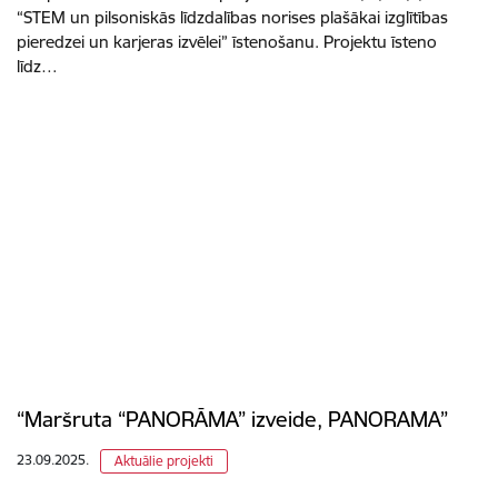
“STEM un pilsoniskās līdzdalības norises plašākai izglītības
pieredzei un karjeras izvēlei” īstenošanu. Projektu īsteno
līdz…
“Maršruta “PANORĀMA” izveide, PANORAMA”
23.09.2025.
Aktuālie projekti