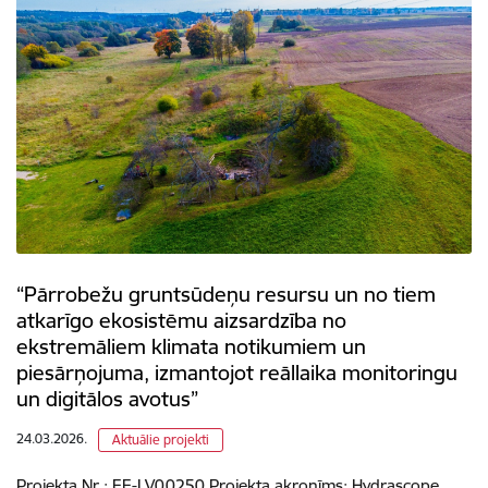
“Pārrobežu gruntsūdeņu resursu un no tiem
atkarīgo ekosistēmu aizsardzība no
ekstremāliem klimata notikumiem un
piesārņojuma, izmantojot reāllaika monitoringu
un digitālos avotus”
24.03.2026.
Aktuālie projekti
Projekta Nr.: EE-LV00250 Projekta akronīms: Hydrascope