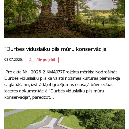
"Durbes viduslaiku pils mūru konservācija"
03.07.2026.
Aktuālie projekti
Projekta Nr.: 2026-2-KMA077Projekta mērķis: Nodrošināt
Durbes viduslaiku pils kā valsts nozīmes kultūras pieminekļa
saglabāšanu, izstrādājot grozījumus esošajā būvniecības
ieceres dokumentācijā "Durbes viduslaiku pils mūru
konservācija", paredzot…