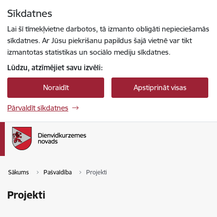
Pāriet uz lapas saturu
Sīkdatnes
Spied
lai meklētu
Enter
Lai šī tīmekļvietne darbotos, tā izmanto obligāti nepieciešamās
sīkdatnes. Ar Jūsu piekrišanu papildus šajā vietnē var tikt
izmantotas statistikas un sociālo mediju sīkdatnes.
Lūdzu, atzīmējiet savu izvēli:
Noraidīt
Apstiprināt visas
Pārvaldīt sīkdatnes
Sākums
Pašvaldība
Projekti
Projekti