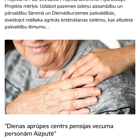
Projekta mērķis: Uzlabot pazemes ūdeņu aizsardzību un
pārvaldību Sāremā un Dienvidkurzemes pašvaldībās,
izveidojot reāllaika agrīnās brīdināšanas sistēmu, kas atbalsta
pašvaldību lēmumu…
"Dienas aprūpes centrs pensijas vecuma
personām Aizputē"