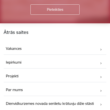
Kājene
Ātrās saites
Vakances
Iepirkumi
Projekti
Par mums
Dienvidkurzemes novada senlietu krātuvju dižie stāsti