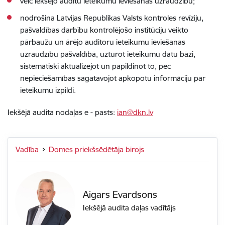
veic iekšējo auditu ieteikumu ieviešanas uzraudzību;
nodrošina Latvijas Republikas Valsts kontroles revīziju,
pašvaldības darbību kontrolējošo institūciju veikto
pārbaužu un ārējo auditoru ieteikumu ieviešanas
uzraudzību pašvaldībā, uzturot ieteikumu datu bāzi,
sistemātiski aktualizējot un papildinot to, pēc
nepieciešamības sagatavojot apkopotu informāciju par
ieteikumu
izpildi.
Iekšējā audita nodaļas e - pasts:
ian@dkn.lv
Vadība
Domes priekšsēdētāja birojs
Aigars Evardsons
Iekšējā audita daļas vadītājs