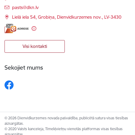
E-pasts:
pasts@dkn.lv
Lielā iela 54, Grobiņa, Dienvidkurzemes nov., LV-3430
Visi kontakti
Sekojiet mums
© 2026 Dienvidkurzemes novada pašvaldība, publicētā satura visas tiesības
aizsargātas.
© 2020 Valsts kanceleja, Tīmekļvietņu vienotās platformas visas tiesības
aizsargātas.