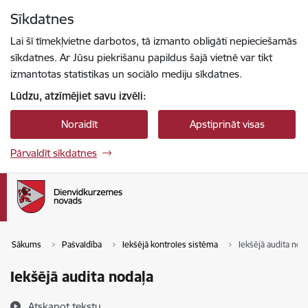
Pāriet uz lapas saturu
Sīkdatnes
Spied
lai meklētu
Enter
Lai šī tīmekļvietne darbotos, tā izmanto obligāti nepieciešamās
sīkdatnes. Ar Jūsu piekrišanu papildus šajā vietnē var tikt
izmantotas statistikas un sociālo mediju sīkdatnes.
Lūdzu, atzīmējiet savu izvēli:
Noraidīt
Apstiprināt visas
Pārvaldīt sīkdatnes
Sākums
Pašvaldība
Iekšējā kontroles sistēma
Iekšējā audita nod
Iekšējā audita nodaļa
Atskaņot tekstu