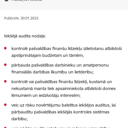
Publicēts: 30.01.2023.
Iekšējā audita nodaļa:
kontrolē pašvaldības finanšu līdzekļu izlietošanu atbilstoši
apstiprinātajam budžetam un tāmēm;
pārbauda pašvaldības darbinieku un amatpersonu
finansiālās darbības likumību un lietderību;
kontrolē vai pašvaldības finanšu līdzekļi, kustamā un
nekustamā manta tiek apsaimniekota atbilstoši domes
lēmumiem un iedzīvotāju interesēm;
veic uz risku novērtējumu balstītus iekšējos auditus, lai
pārbaudītu pašvaldības iekšējās kontroles sistēmas
darbību;