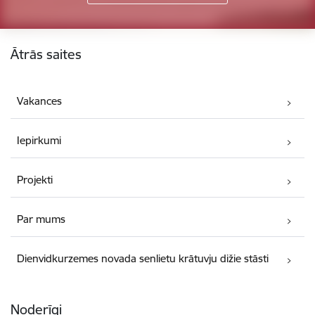
Kājene
Ātrās saites
Vakances
Iepirkumi
Projekti
Par mums
Dienvidkurzemes novada senlietu krātuvju dižie stāsti
Noderīgi