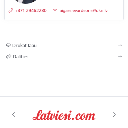
+371 29462280
E-pasts:
aigars.evardsons@dkn.lv
Drukāt lapu
Dalīties