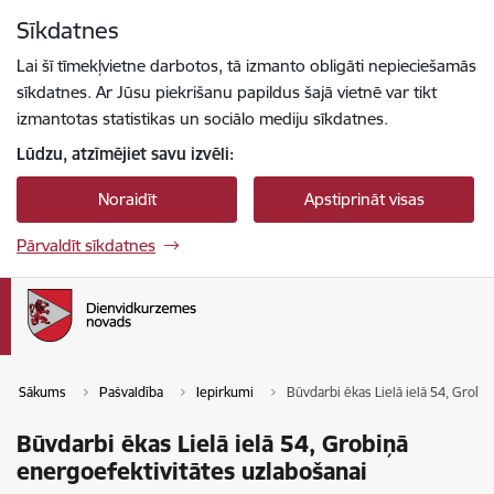
Pāriet uz lapas saturu
Sīkdatnes
Spied
lai meklētu
Enter
Lai šī tīmekļvietne darbotos, tā izmanto obligāti nepieciešamās
sīkdatnes. Ar Jūsu piekrišanu papildus šajā vietnē var tikt
izmantotas statistikas un sociālo mediju sīkdatnes.
Lūdzu, atzīmējiet savu izvēli:
Noraidīt
Apstiprināt visas
Pārvaldīt sīkdatnes
Sākums
Pašvaldība
Iepirkumi
Būvdarbi ēkas Lielā ielā 54, Grobi
Būvdarbi ēkas Lielā ielā 54, Grobiņā
energoefektivitātes uzlabošanai