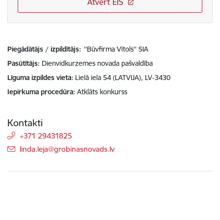
Atvērt EIS
Piegādātājs / izpildītājs:
''Būvfirma Vītols'' SIA
Pasūtītājs
Dienvidkurzemes novada pašvaldība
Līguma izpildes vieta
Lielā iela 54 (LATVIJA), LV-3430
Iepirkuma procedūra
Atklāts konkurss
Kontakti
+371 29431825
E-pasts:
linda.leja@grobinasnovads.lv