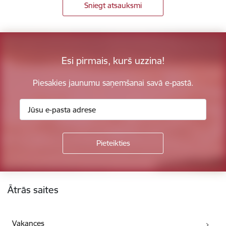
Sniegt atsauksmi
Esi pirmais, kurš uzzina!
Piesakies jaunumu saņemšanai savā e-pastā.
Kājene
Ātrās saites
Vakances