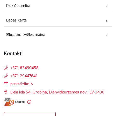
Piekļūstamība
Lapas karte
Sīkdatņu izvēles maiņa
Kontakti
+371 63490458
+371 29447641
E-pasts:
pasts@dkn.lv
Lielā iela 54, Grobiņa, Dienvidkurzemes nov., LV-3430