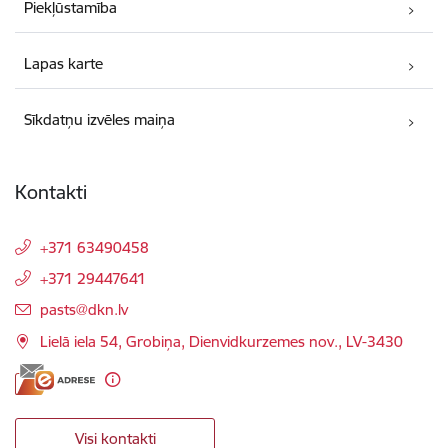
Piekļūstamība
Lapas karte
Sīkdatņu izvēles maiņa
Kontakti
+371 63490458
+371 29447641
E-pasts:
pasts@dkn.lv
Lielā iela 54, Grobiņa, Dienvidkurzemes nov., LV-3430
Visi kontakti