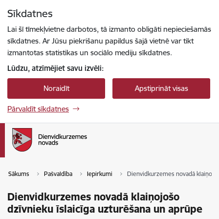
Pāriet uz lapas saturu
Sīkdatnes
Spied
lai meklētu
Enter
Lai šī tīmekļvietne darbotos, tā izmanto obligāti nepieciešamās
sīkdatnes. Ar Jūsu piekrišanu papildus šajā vietnē var tikt
izmantotas statistikas un sociālo mediju sīkdatnes.
Lūdzu, atzīmējiet savu izvēli:
Noraidīt
Apstiprināt visas
Pārvaldīt sīkdatnes
Sākums
Pašvaldība
Iepirkumi
Dienvidkurzemes novadā klaiņojošo
Dienvidkurzemes novadā klaiņojošo
dzīvnieku īslaicīga uzturēšana un aprūpe