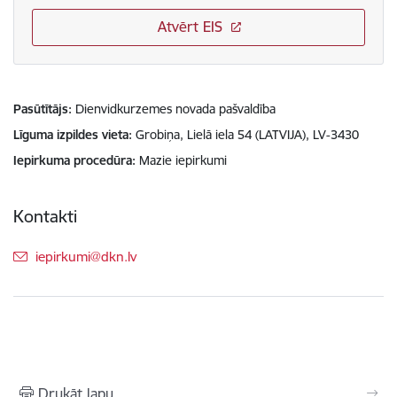
Atvērt EIS
Pasūtītājs
Dienvidkurzemes novada pašvaldība
Līguma izpildes vieta
Grobiņa, Lielā iela 54 (LATVIJA), LV-3430
Iepirkuma procedūra
Mazie iepirkumi
Kontakti
E-pasts:
iepirkumi@dkn.lv
Drukāt lapu