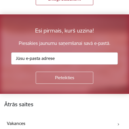
Esi pirmais, kurš uzzina!
Piesakies jaunumu saņemšanai savā e-pastā.
Kājene
Ātrās saites
Vakances