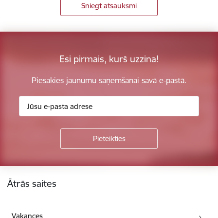
Sniegt atsauksmi
Esi pirmais, kurš uzzina!
Piesakies jaunumu saņemšanai savā e-pastā.
Kājene
Ātrās saites
Vakances