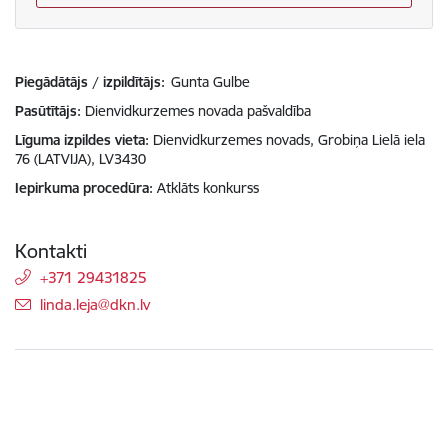
Piegādātājs / izpildītājs:
Gunta Gulbe
Pasūtītājs
Dienvidkurzemes novada pašvaldība
Līguma izpildes vieta
Dienvidkurzemes novads, Grobiņa Lielā iela
76 (LATVIJA), LV3430
Iepirkuma procedūra
Atklāts konkurss
Kontakti
+371 29431825
E-pasts:
linda.leja@dkn.lv