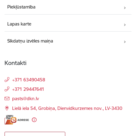
Piekļūstamība
Lapas karte
Sīkdatņu izvēles maiņa
Kontakti
+371 63490458
+371 29447641
E-pasts:
pasts@dkn.lv
Lielā iela 54, Grobiņa, Dienvidkurzemes nov., LV-3430