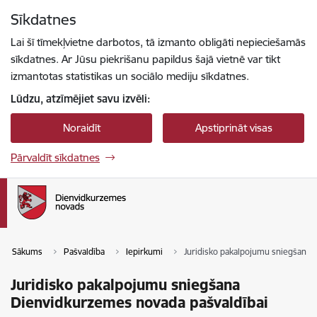
Pāriet uz lapas saturu
Sīkdatnes
Spied
lai meklētu
Enter
Lai šī tīmekļvietne darbotos, tā izmanto obligāti nepieciešamās
sīkdatnes. Ar Jūsu piekrišanu papildus šajā vietnē var tikt
izmantotas statistikas un sociālo mediju sīkdatnes.
Lūdzu, atzīmējiet savu izvēli:
Noraidīt
Apstiprināt visas
Pārvaldīt sīkdatnes
Sākums
Pašvaldība
Iepirkumi
Juridisko pakalpojumu sniegšana 
Juridisko pakalpojumu sniegšana
Dienvidkurzemes novada pašvaldībai