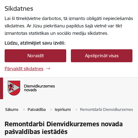
Pāriet uz lapas saturu
Sīkdatnes
Spied
lai meklētu
Enter
Lai šī tīmekļvietne darbotos, tā izmanto obligāti nepieciešamās
sīkdatnes. Ar Jūsu piekrišanu papildus šajā vietnē var tikt
izmantotas statistikas un sociālo mediju sīkdatnes.
Lūdzu, atzīmējiet savu izvēli:
Noraidīt
Apstiprināt visas
Pārvaldīt sīkdatnes
Sākums
Pašvaldība
Iepirkumi
Remontdarbi Dienvidkurzemes nov
Remontdarbi Dienvidkurzemes novada
pašvaldības iestādēs