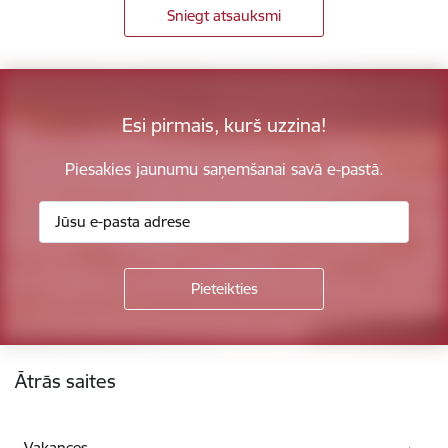
Sniegt atsauksmi
Esi pirmais, kurš uzzina!
Piesakies jaunumu saņemšanai savā e-pastā.
Kājene
Ātrās saites
Vakances