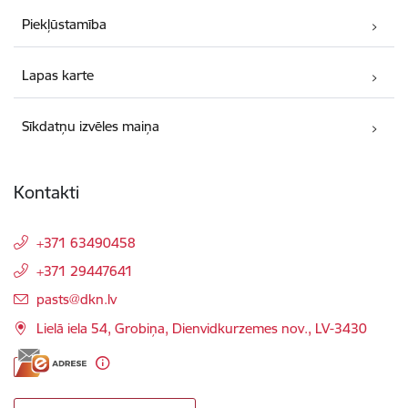
Piekļūstamība
Lapas karte
Sīkdatņu izvēles maiņa
Kontakti
+371 63490458
+371 29447641
E-pasts:
pasts@dkn.lv
Lielā iela 54, Grobiņa, Dienvidkurzemes nov., LV-3430