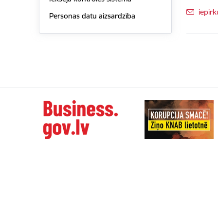
E-pas
iepir
Personas datu aizsardzība