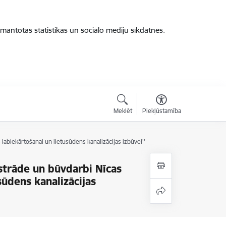
zmantotas statistikas un sociālo mediju sīkdatnes.
Meklēt
Piekļūstamība
biekārtošanai un lietusūdens kanalizācijas izbūvei''
trāde un būvdarbi Nīcas
sūdens kanalizācijas