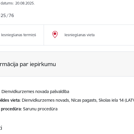
s datums:
20.08.2025.
025/76
Iesniegšanas termiņš
Iesniegšanas vieta
ormācija par iepirkumu
Dienvidkurzemes novada pašvaldība
ildes vieta
Dienvidkurzemes novads, Nīcas pagasts, Skolas iela 14 (LAT
 procedūra
Sarunu procedūra
i