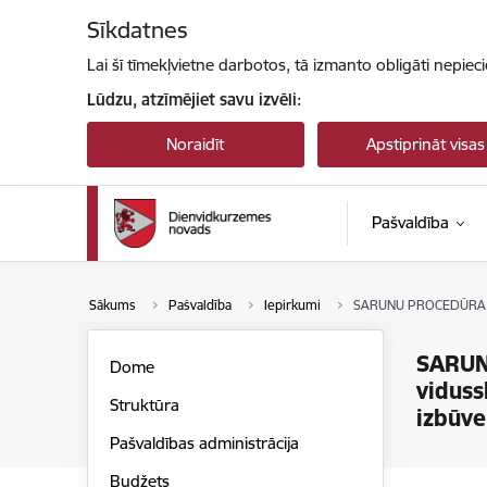
Pāriet uz lapas saturu
Sīkdatnes
Lai šī tīmekļvietne darbotos, tā izmanto obligāti nepiec
Lūdzu, atzīmējiet savu izvēli:
Noraidīt
Apstiprināt visas
Pašvaldība
Sākums
Pašvaldība
Iepirkumi
SARUNU PROCEDŪRA ''Te
SARUNU
Dome
viduss
Struktūra
izbūvei
Pašvaldības administrācija
Budžets