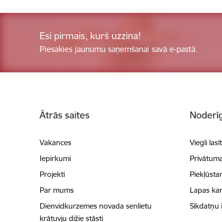
Esi pirmais, kurš uzzina!
Piesakies jaunumu saņemšanai savā e-pastā.
Kājene
Ātrās saites
Noderīg
Vakances
Viegli lasī
Iepirkumi
Privātuma
Projekti
Piekļūsta
Par mums
Lapas kar
Dienvidkurzemes novada senlietu
Sīkdatņu 
krātuvju dižie stāsti