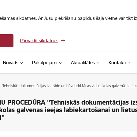
iešamās sīkdatnes. Ar Jūsu piekrišanu papildus šajā vietnē var tikt i
Pārvaldīt sīkdatnes
Novads
Pakalpojumi
Aktualitātes
Kontakti
hniskās dokumentācijas izstrāde un būvdarbi Nīcas vidusskolas galvenās ieejas la
 PROCEDŪRA ''Tehniskās dokumentācijas izs
kolas galvenās ieejas labiekārtošanai un lietu
''