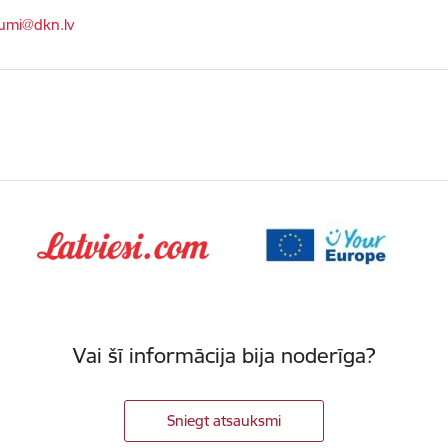
ts:
kumi@dkn.lv
Vai šī informācija bija noderīga?
Sniegt atsauksmi