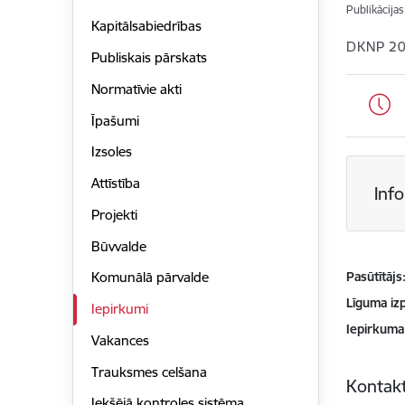
Publikācija
Kapitālsabiedrības
DKNP 2
Publiskais pārskats
Normatīvie akti
Īpašumi
Izsoles
Attīstība
Inf
Projekti
Būvvalde
Pasūtītājs
Komunālā pārvalde
Līguma izp
Iepirkumi
Iepirkuma
Vakances
Trauksmes celšana
Kontakt
Iekšējā kontroles sistēma