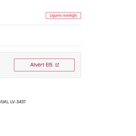
Līgums noslēgts
Atvērt EIS
VIJA), LV-3437