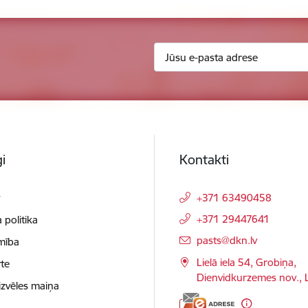
i
Kontakti
t
+371 63490458
+371 29447641
 politika
E-pasts:
pasts@dkn.lv
mība
Lielā iela 54, Grobiņa,
te
Dienvidkurzemes nov.,
izvēles maiņa