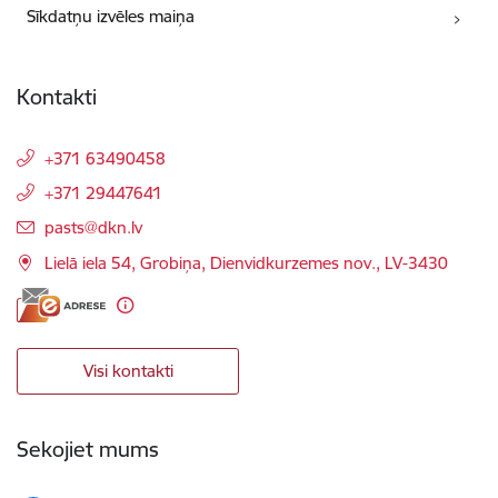
Sīkdatņu izvēles maiņa
Kontakti
+371 63490458
+371 29447641
E-pasts:
pasts@dkn.lv
Lielā iela 54, Grobiņa, Dienvidkurzemes nov., LV-3430
Visi kontakti
Sekojiet mums