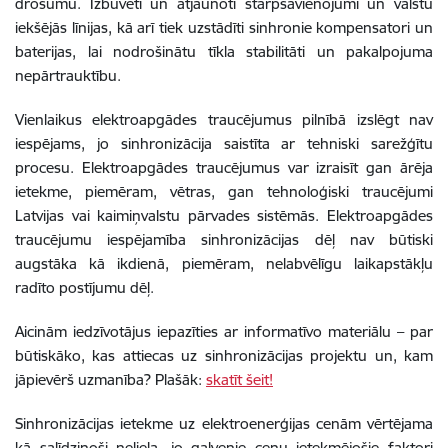
drošumu. Izbūvēti un atjaunoti starpsavienojumi un valstu
iekšējās līnijas, kā arī tiek uzstādīti sinhronie kompensatori un
baterijas, lai nodrošinātu tīkla stabilitāti un pakalpojuma
nepārtrauktību.
Vienlaikus elektroapgādes traucējumus pilnībā izslēgt nav
iespējams, jo sinhronizācija saistīta ar tehniski sarežģītu
procesu. Elektroapgādes traucējumus var izraisīt gan ārēja
ietekme, piemēram, vētras, gan tehnoloģiski traucējumi
Latvijas vai kaimiņvalstu pārvades sistēmās. Elektroapgādes
traucējumu iespējamība sinhronizācijas dēļ nav būtiski
augstāka kā ikdienā, piemēram, nelabvēlīgu laikapstākļu
radīto postījumu dēļ.
Aicinām iedzīvotājus iepazīties ar informatīvo materiālu – par
būtiskāko, kas attiecas uz sinhronizācijas projektu un, kam
jāpievērš uzmanība? Plašāk:
skatīt šeit!
Sinhronizācijas ietekme uz elektroenerģijas cenām vērtējama
kā salīdzinoši neliela, jo galvenie cenu ietekmējošie faktori