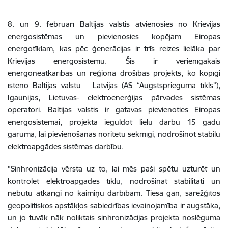
8. un 9. februārī Baltijas valstis atvienosies no Krievijas
energosistēmas un pievienosies kopējam Eiropas
energotīklam, kas pēc ģenerācijas ir trīs reizes lielāka par
Krievijas energosistēmu. Šis ir vērienīgākais
energoneatkarības un reģiona drošības projekts, ko kopīgi
īsteno Baltijas valstu – Latvijas (AS “Augstsprieguma tīkls”),
Igaunijas, Lietuvas- elektroenerģijas pārvades sistēmas
operatori. Baltijas valstis ir gatavas pievienoties Eiropas
energosistēmai, projektā ieguldot lielu darbu 15 gadu
garumā, lai pievienošanās noritētu sekmīgi, nodrošinot stabilu
elektroapgādes sistēmas darbību.
“Sinhronizācija vērsta uz to, lai mēs paši spētu uzturēt un
kontrolēt elektroapgādes tīklu, nodrošināt stabilitāti un
nebūtu atkarīgi no kaimiņu darbībām. Tiesa gan, sarežģītos
ģeopolitiskos apstākļos sabiedrības ievainojamība ir augstāka,
un jo tuvāk nāk noliktais sinhronizācijas projekta noslēguma