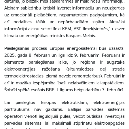
datums, jo biežāk mēs saskaramies ar maldinošu informāciju.
Aicinām sabiedrību kritiski izvērtēt informāciju un neuzķerties
uz emocionāli pielādētiem, nepamatotiem paziņojumiem, kā
arī nedalīties tālāk ar nepārbaudītām ziņām. Aktuālai
informācijai aicinu sekot līdzi KEM, AST tīmekļvietnēs,” uzsver
klimata un enerģētikas ministrs Kaspars Melnis.
Pieslēgšanās process Eiropas energosistēmai būs uzsākts
2025. gada 8. februārī un ilgs līdz 9. februārim. Februāris ir
piemērots pārslēgšanās laiks, jo reģionā ir augstāka
elektroenerģijas ražošana (siltumslodzes dēļ strādā
termoelektrostacijas, ziemā neveic remontdarbus). Februārī ir
arī ir mazāka iespējamība īpaši nelabvēlīgiem laikapstākļiem.
Šobrīd spēkā esošais BRELL līgums beigs darbību 7. februārī.
Lai pieslēgtos Eiropas elektrotīklam, elektroenerģijas
pārtraukums nav gaidāms. Baltijas pārvades sistēmas
operatori vienoti ieguldījuši pūles, veicot būtiskas investīcijas
pārvades sistēmās, lai maksimāli stiprinātu elektroapgādes