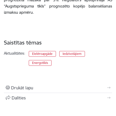
“Augstsprieguma tīkls” prognozēto kopējo balansēšanas
izmaksu apmēru.
Saistītas tēmas
Aktualitātes:
Elektroapgāde
Iedzīvotājiem
Energotīkls
Drukāt lapu
Dalīties