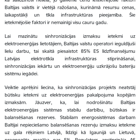
Baltijas valstīs ir vietējā ražošana, kurināmā resursu cenas,
laikapstākļi un tīkla infrastruktūras pieejamība. Šie
ietekmējošie faktori ir nemainīgi visu cauru gadu.
Lai mazinātu sinhronizācijas izmaksu ietekmi uz
elektroenerģijas lietotājiem, Baltijas valstu operatori ieguldījuši
lielu darbu, tai skaitā piesaistot 85% ES līdzfinansējumu
Latvijas elektrotīkla infrastruktūras stiprināšanai,
sinhronizācijas iekārtu un elektroenerģiju uzkrājošu bateriju
sistēmu iegādei.
Veiktie aprēķini liecina, ka sinhronizācijas projekts neatstāj
būtisku ietekmi uz elektroenerģijas pakalpojuma kopējām
izmaksām. Jāuzver, ka, lai nodrošinātu Baltijas
elektroenerģijas sistēmas stabilu darbību, būtiskas ir
balansēšanas rezerves. Stabilam energosistēmas darbam
Baltijai nepieciešamo balansēšanas rezervju izmaksu ietekme
uz gala rēķiniem Latvijā, līdzīgi kā Igaunijā un Lietuvā,
prognozēta mazāka par 5%. Regulators apstiprināja AS