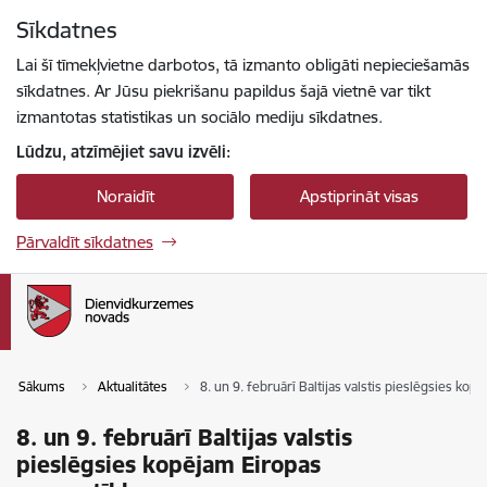
Pāriet uz lapas saturu
Sīkdatnes
Spied
lai meklētu
Enter
Lai šī tīmekļvietne darbotos, tā izmanto obligāti nepieciešamās
sīkdatnes. Ar Jūsu piekrišanu papildus šajā vietnē var tikt
izmantotas statistikas un sociālo mediju sīkdatnes.
Lūdzu, atzīmējiet savu izvēli:
Noraidīt
Apstiprināt visas
Pārvaldīt sīkdatnes
Sākums
Aktualitātes
8. un 9. februārī Baltijas valstis pieslēgsies ko
8. un 9. februārī Baltijas valstis
pieslēgsies kopējam Eiropas