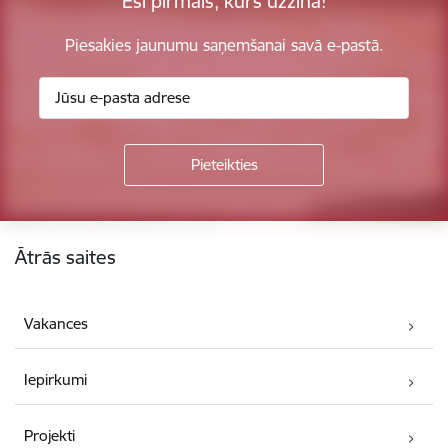
Esi pirmais, kurš uzzina!
Piesakies jaunumu saņemšanai savā e-pastā.
Kājene
Ātrās saites
Vakances
Iepirkumi
Projekti