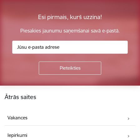
Esi pirmais, kurš uzzina!
Piesakies jaunumu saņemšanai savā e-pastā.
Kājene
Ātrās saites
Vakances
Iepirkumi