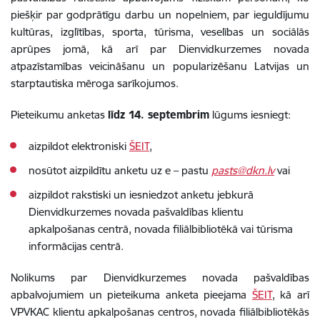
piešķir par godprātīgu darbu un nopelniem, par ieguldījumu
kultūras, izglītības, sporta, tūrisma, veselības un sociālās
aprūpes jomā, kā arī par Dienvidkurzemes novada
atpazīstamības veicināšanu un popularizēšanu Latvijas un
starptautiska mēroga sarīkojumos.
Pieteikumu anketas
līdz 14. septembrim
lūgums iesniegt:
aizpildot elektroniski
ŠEIT
,
nosūtot aizpildītu anketu uz e – pastu
pasts@dkn.lv
vai
aizpildot rakstiski un iesniedzot anketu jebkurā
Dienvidkurzemes novada pašvaldības klientu
apkalpošanas centrā, novada filiālbibliotēkā vai tūrisma
informācijas centrā.
Nolikums par Dienvidkurzemes novada pašvaldības
apbalvojumiem un pieteikuma anketa pieejama
ŠEIT
, kā arī
VPVKAC klientu apkalpošanas centros, novada filiālbibliotēkās