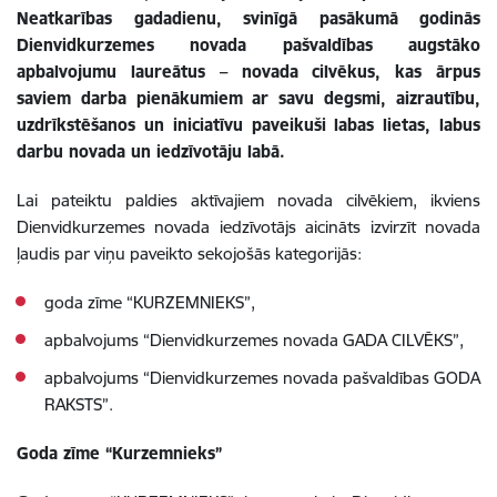
Neatkarības gadadienu, svinīgā pasākumā godinās
Dienvidkurzemes novada pašvaldības augstāko
apbalvojumu laureātus – novada cilvēkus, kas ārpus
saviem darba pienākumiem ar savu degsmi, aizrautību,
uzdrīkstēšanos un iniciatīvu paveikuši labas lietas, labus
darbu novada un iedzīvotāju labā.
Lai pateiktu paldies aktīvajiem novada cilvēkiem, ikviens
Dienvidkurzemes novada iedzīvotājs aicināts izvirzīt novada
ļaudis par viņu paveikto sekojošās kategorijās:
goda zīme “KURZEMNIEKS”,
apbalvojums “Dienvidkurzemes novada GADA CILVĒKS”,
apbalvojums “Dienvidkurzemes novada pašvaldības GODA
RAKSTS”.
Goda zīme “Kurzemnieks”