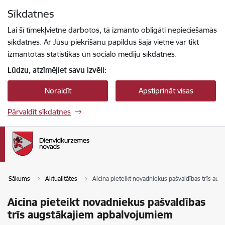
Pāriet uz lapas saturu
Sīkdatnes
Spied
lai meklētu
Enter
Lai šī tīmekļvietne darbotos, tā izmanto obligāti nepieciešamās
sīkdatnes. Ar Jūsu piekrišanu papildus šajā vietnē var tikt
izmantotas statistikas un sociālo mediju sīkdatnes.
Lūdzu, atzīmējiet savu izvēli:
Noraidīt
Apstiprināt visas
Pārvaldīt sīkdatnes
Sākums
Aktualitātes
Aicina pieteikt novadniekus pašvaldības trīs au
Aicina pieteikt novadniekus pašvaldības
trīs augstākajiem apbalvojumiem