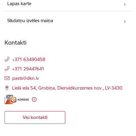
Lapas karte
Sīkdatņu izvēles maiņa
Kontakti
+371 63490458
+371 29447641
E-pasts:
pasts@dkn.lv
Lielā iela 54, Grobiņa, Dienvidkurzemes nov., LV-3430
Visi kontakti