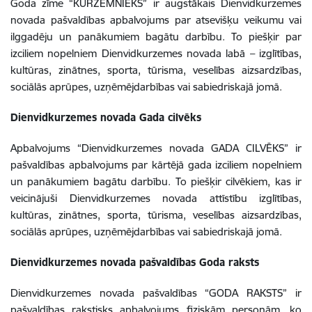
Goda zīme “KURZEMNIEKS” ir augstākais Dienvidkurzemes
novada pašvaldības apbalvojums par atsevišķu veikumu vai
ilggadēju un panākumiem bagātu darbību. To piešķir par
izciliem nopelniem Dienvidkurzemes novada labā – izglītības,
kultūras, zinātnes, sporta, tūrisma, veselības aizsardzības,
sociālās aprūpes, uzņēmējdarbības vai sabiedriskajā jomā.
Dienvidkurzemes novada Gada cilvēks
Apbalvojums “Dienvidkurzemes novada GADA CILVĒKS” ir
pašvaldības apbalvojums par kārtējā gada izciliem nopelniem
un panākumiem bagātu darbību. To piešķir cilvēkiem, kas ir
veicinājuši Dienvidkurzemes novada attīstību izglītības,
kultūras, zinātnes, sporta, tūrisma, veselības aizsardzības,
sociālās aprūpes, uzņēmējdarbības vai sabiedriskajā jomā.
Dienvidkurzemes novada pašvaldības Goda raksts
Dienvidkurzemes novada pašvaldības “GODA RAKSTS” ir
pašvaldības rakstisks apbalvojums fiziskām personām, ko