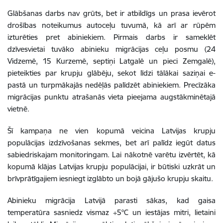
Glābšanas darbs nav grūts, bet ir atbildīgs un prasa ievērot
drošības noteikumus autoceļu tuvumā, kā arī ar rūpēm
izturēties pret abiniekiem. Pirmais darbs ir sameklēt
dzīvesvietai tuvāko abinieku migrācijas ceļu posmu (24
Vidzemē, 15 Kurzemē, septiņi Latgalē un pieci Zemgalē),
pieteikties par krupju glābēju, sekot līdzi tālākai saziņai e-
pastā un turpmākajās nedēļās palīdzēt abiniekiem. Precīzāka
migrācijas punktu atrašanās vieta pieejama augstākminētajā
vietnē.
Šī kampaņa ne vien kopumā veicina Latvijas krupju
populācijas izdzīvošanas sekmes, bet arī palīdz iegūt datus
sabiedriskajam monitoringam. Lai nākotnē varētu izvērtēt, kā
kopumā klājas Latvijas krupju populācijai, ir būtiski uzkrāt un
brīvprātīgajiem iesniegt izglābto un bojā gājušo krupju skaitu.
Abinieku migrācija Latvijā parasti sākas, kad gaisa
temperatūra sasniedz vismaz +5°C un iestājas mitri, lietaini