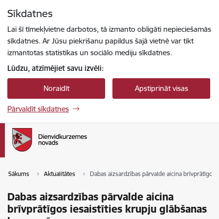
Pāriet uz lapas saturu
Sīkdatnes
Spied
lai meklētu
Enter
Lai šī tīmekļvietne darbotos, tā izmanto obligāti nepieciešamās
sīkdatnes. Ar Jūsu piekrišanu papildus šajā vietnē var tikt
izmantotas statistikas un sociālo mediju sīkdatnes.
Lūdzu, atzīmējiet savu izvēli:
Noraidīt
Apstiprināt visas
Pārvaldīt sīkdatnes
Sākums
Aktualitātes
Dabas aizsardzības pārvalde aicina brīvprātīgos 
Dabas aizsardzības pārvalde aicina
brīvprātīgos iesaistīties krupju glābšanas