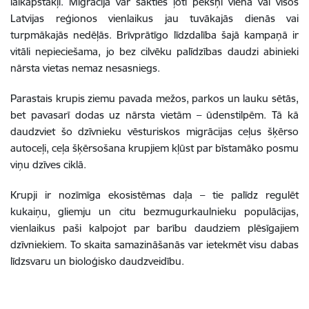
laikapstākļi. Migrācija var sākties ļoti pēkšņi vienā vai visos
Latvijas reģionos vienlaikus jau tuvākajās dienās vai
turpmākajās nedēļās. Brīvprātīgo līdzdalība šajā kampaņā ir
vitāli nepieciešama, jo bez cilvēku palīdzības daudzi abinieki
nārsta vietas nemaz nesasniegs.
Parastais krupis ziemu pavada mežos, parkos un lauku sētās,
bet pavasarī dodas uz nārsta vietām – ūdenstilpēm. Tā kā
daudzviet šo dzīvnieku vēsturiskos migrācijas ceļus šķērso
autoceļi, ceļa šķērsošana krupjiem kļūst par bīstamāko posmu
viņu dzīves ciklā.
Krupji ir nozīmīga ekosistēmas daļa – tie palīdz regulēt
kukaiņu, gliemju un citu bezmugurkaulnieku populācijas,
vienlaikus paši kalpojot par barību daudziem plēsīgajiem
dzīvniekiem. To skaita samazināšanās var ietekmēt visu dabas
līdzsvaru un bioloģisko daudzveidību.