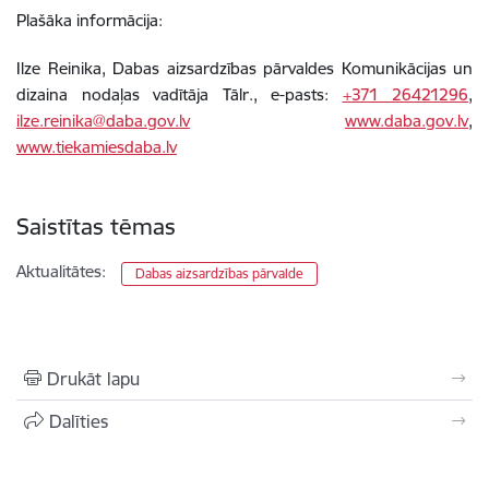
Plašāka informācija:
Ilze Reinika, Dabas aizsardzības pārvaldes Komunikācijas un
dizaina nodaļas vadītāja Tālr., e-pasts:
+371 26421296
,
ilze.reinika@daba.gov.lv
www.daba.gov.lv
,
www.tiekamiesdaba.lv
Saistītas tēmas
Aktualitātes:
Dabas aizsardzības pārvalde
Drukāt lapu
Dalīties