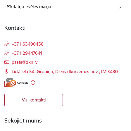
Sīkdatņu izvēles maiņa
Kontakti
+371 63490458
+371 29447641
E-pasts:
pasts@dkn.lv
Lielā iela 54, Grobiņa, Dienvidkurzemes nov., LV-3430
Visi kontakti
Sekojiet mums