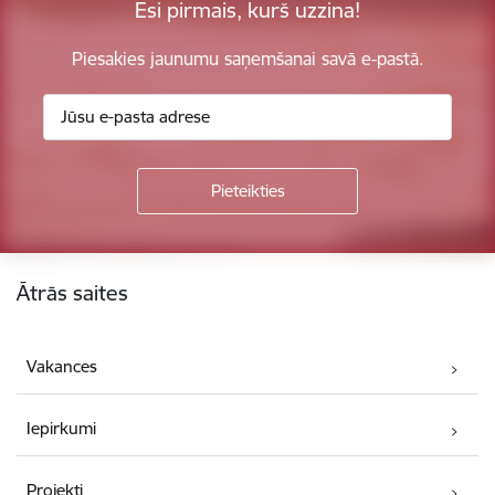
Esi pirmais, kurš uzzina!
Piesakies jaunumu saņemšanai savā e-pastā.
Kājene
Ātrās saites
Vakances
Iepirkumi
Projekti