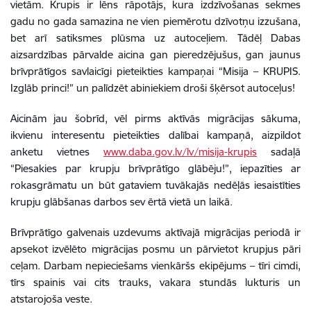
vietām. Krupis ir lēns rāpotājs, kura izdzīvošanas sekmes
gadu no gada samazina ne vien piemērotu dzīvotņu izzušana,
bet arī satiksmes plūsma uz autoceļiem. Tādēļ Dabas
aizsardzības pārvalde aicina gan pieredzējušus, gan jaunus
brīvprātīgos savlaicīgi pieteikties kampaņai “Misija – KRUPIS.
Izglāb princi!” un palīdzēt abiniekiem droši šķērsot autoceļus!
Aicinām jau šobrīd, vēl pirms aktīvās migrācijas sākuma,
ikvienu interesentu pieteikties dalībai kampaņā, aizpildot
anketu vietnes
www.daba.gov.lv/lv/misija-krupis
sadaļā
“Piesakies par krupju brīvprātīgo glābēju!”, iepazīties ar
rokasgrāmatu un būt gataviem tuvākajās nedēļās iesaistīties
krupju glābšanas darbos sev ērtā vietā un laikā.
Brīvprātīgo galvenais uzdevums aktīvajā migrācijas periodā ir
apsekot izvēlēto migrācijas posmu un pārvietot krupjus pāri
ceļam. Darbam nepieciešams vienkāršs ekipējums – tīri cimdi,
tīrs spainis vai cits trauks, vakara stundās lukturis un
atstarojoša veste.