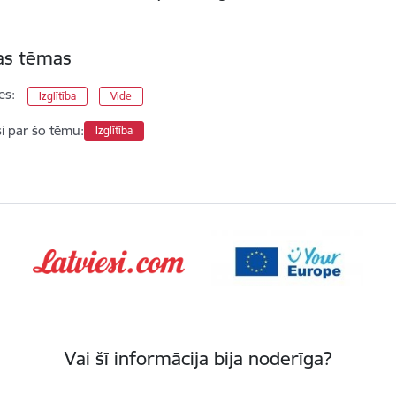
tas tēmas
es:
Izglītība
Vide
si par šo tēmu:
Izglītība
Vai šī informācija bija noderīga?