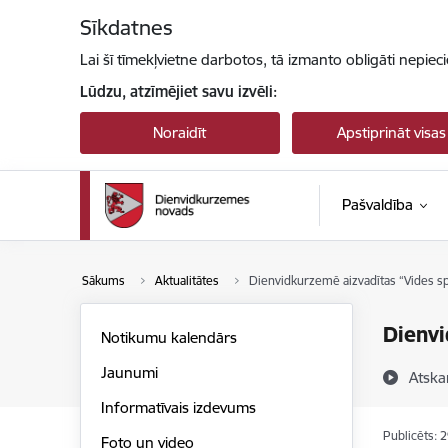
Pāriet uz lapas saturu
Sīkdatnes
Lai šī tīmekļvietne darbotos, tā izmanto obligāti nepiec
Lūdzu, atzīmējiet savu izvēli:
Noraidīt
Apstiprināt visas
Pašvaldība
Sākums
Aktualitātes
Dienvidkurzemē aizvadītas “Vides s
Dienvi
Notikumu kalendārs
Jaunumi
Atska
Informatīvais izdevums
Publicēts: 
Foto un video