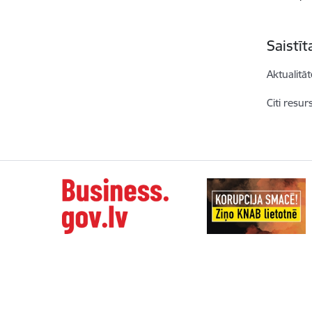
Saistī
Aktualitāt
Citi resur