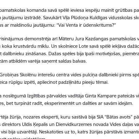
pamatskolas komanda savā spēlē ieviesa iespēju mainīt grūtības pa
 jautājumu izstrādē. Savukārt Viļa Plūdoņa Kuldīgas vidusskolas sko
us ar maldinošu jautājumu: “Vai Venta ir ūdenskritums?”
isinājumus demonstrēja arī Māteru Jura Kazdangas pamatskolas v
šu koka krustvārdu mīklu. Un skolniece Lote savā spēlē iekļāva dažā
t dalībnieku zināšanas. Dažas spēles bija īpaši motivējošas, piemēra
zām atbildēm varēja saņemt saldas balvas.
Grobiņas Skolēnu interešu centra vides pulciņa dalībnieki pirms spē
eica rūpīgu izpēti, apliecinot padziļinātu pieeju tēmai.
noslēgumā Izglītības pārvaldes vadītāja Ginta Kampare pateicās v
es, bet turpināt radīt, eksperimentēt un dalīties ar savām idejām.
rtēja žūrija, nozares eksperti, kuru sastāvā bija SIA “Bātas avots” p
s direktors Uldis Ķepalis un Dienvidkurzemes novada Vides daļas vadī
visi bija uzvarētāji. Neskatoties uz to, katrs žūrijas pārstāvis izman