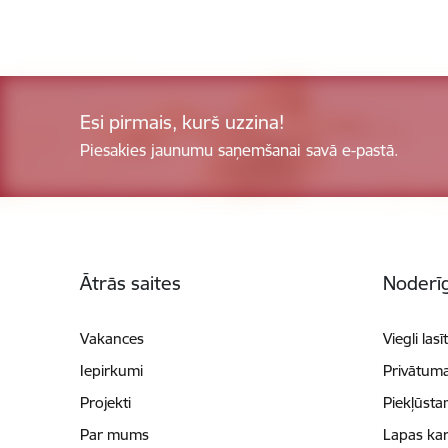
Esi pirmais, kurš uzzina!
Piesakies jaunumu saņemšanai savā e-pastā.
Kājene
Ātrās saites
Noderīg
Vakances
Viegli lasī
Iepirkumi
Privātuma
Projekti
Piekļūsta
Par mums
Lapas kar