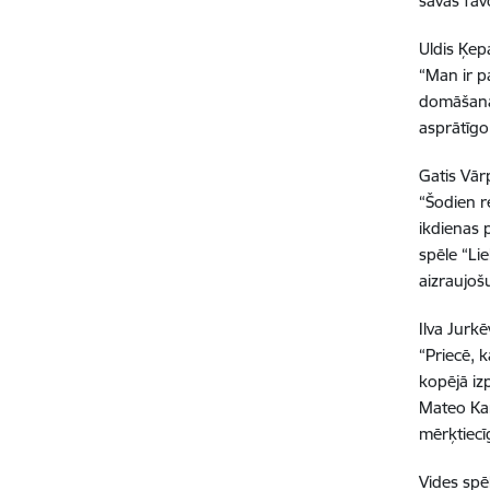
savas fav
Uldis Ķep
“Man ir p
domāšana 
asprātīgo
Gatis Vār
“Šodien re
ikdienas 
spēle “Lie
aizraujoš
Ilva Jurkē
“Priecē, 
kopējā iz
Mateo Kaņ
mērķtiec
Vides spē