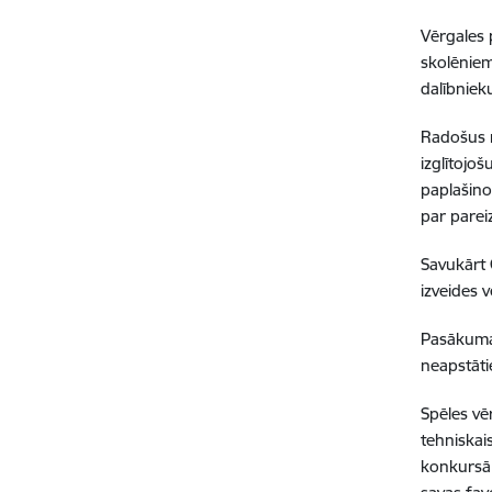
Vērgales 
skolēniem
dalībniek
Radošus r
izglītojo
paplašino
par parei
Savukārt 
izveides v
Pasākuma 
neapstāti
Spēles vē
tehniskai
konkursā 