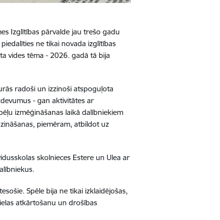
es Izglītības pārvalde jau trešo gadu
iedalīties ne tikai novada izglītības
ta vides tēma - 2026. gadā tā bija
rās radoši un izzinoši atspoguļota
devumus - gan aktivitātes ar
pēļu izmēģināšanas laikā dalībniekiem
 zināšanas, piemēram, atbildot uz
usskolas skolnieces Estere un Ulea ar
alībniekus.
sošie. Spēle bija ne tikai izklaidējošas,
 vielas atkārtošanu un drošības