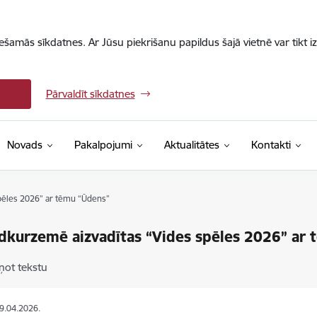
iešamās sīkdatnes. Ar Jūsu piekrišanu papildus šajā vietnē var tikt i
Pārvaldīt sīkdatnes
Novads
Pakalpojumi
Aktualitātes
Kontakti
pēles 2026” ar tēmu “Ūdens”
dkurzemē aizvadītas “Vides spēles 2026” ar
ņot tekstu
29.04.2026.