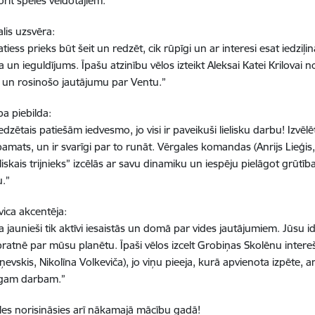
orīt spēles veidotājiem.
alis uzsvēra:
atiess prieks būt šeit un redzēt, cik rūpīgi un ar interesi esat iedzi
un ieguldījums. Īpašu atzinību vēlos izteikt Aleksai Katei Krilovai 
 un rosinošo jautājumu par Ventu.”
pa piebilda:
dzētais patiešām iedvesmo, jo visi ir paveikuši lielisku darbu! Izvēlēt
pamats, un ir svarīgi par to runāt. Vērgales komandas (Anrijs Lieģi
liskais trijnieks” izcēlās ar savu dinamiku un iespēju pielāgot grūtī
u.”
vica akcentēja:
ka jaunieši tik aktīvi iesaistās un domā par vides jautājumiem. Jūsu 
pratnē par mūsu planētu. Īpaši vēlos izcelt Grobiņas Skolēnu int
evskis, Nikolīna Volkeviča), jo viņu pieeja, kurā apvienota izpēte, a
īgam darbam.”
les norisināsies arī nākamajā mācību gadā!