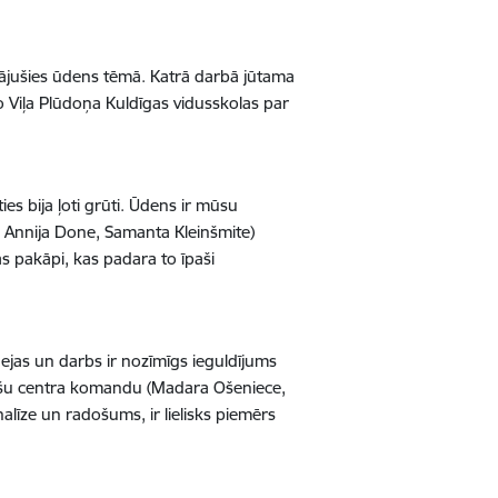
ļinājušies ūdens tēmā. Katrā darbā jūtama
no Viļa Plūdoņa Kuldīgas vidusskolas par
ies bija ļoti grūti. Ūdens ir mūsu
s, Annija Done, Samanta Kleinšmite)
bas pakāpi, kas padara to īpaši
idejas un darbs ir nozīmīgs ieguldījums
erešu centra komandu (Madara Ošeniece,
nalīze un radošums, ir lielisks piemērs