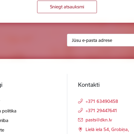
Sniegt atsauksmi
i
Kontakti
t
+371 63490458
+371 29447641
 politika
E-pasts:
pasts@dkn.lv
mība
Lielā iela 54, Grobiņa,
te