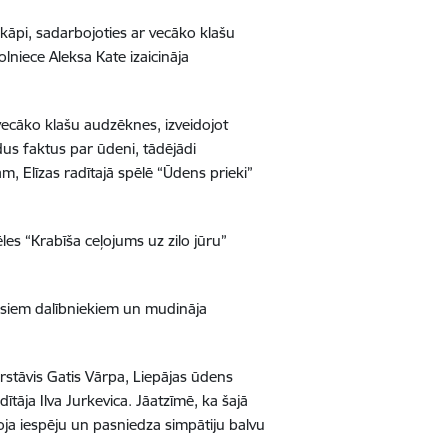
kāpi, sadarbojoties ar vecāko klašu
lniece Aleksa Kate izaicināja
ecāko klašu audzēknes, izveidojot
dus faktus par ūdeni, tādējādi
m, Elīzas radītajā spēlē “Ūdens prieki”
les “Krabīša ceļojums uz zilo jūru”
isiem dalībniekiem un mudināja
ārstāvis Gatis Vārpa, Liepājas ūdens
tāja Ilva Jurkevica. Jāatzīmē, ka šajā
toja iespēju un pasniedza simpātiju balvu