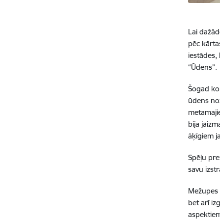
Lai dažād
pēc kārtas
iestādes,
“Ūdens”.
Šogad kon
ūdens noz
metamajie
bija jāiz
āķīgiem j
Spēļu pre
savu izst
Mežupes pa
bet arī iz
aspektie