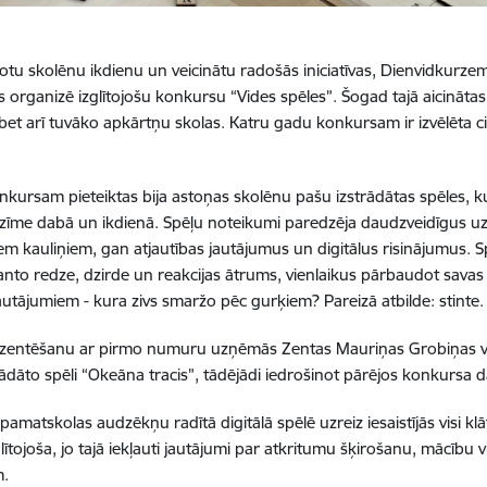
otu skolēnu ikdienu un veicinātu radošās iniciatīvas, Dienvidkurzem
 organizē izglītojošu konkursu “Vides spēles”. Šogad tajā aicinātas p
 bet arī tuvāko apkārtņu skolas. Katru gadu konkursam ir izvēlēta ci
kursam pieteiktas bija astoņas skolēnu pašu izstrādātas spēles, ku
īme dabā un ikdienā. Spēļu noteikumi paredzēja daudzveidīgus uz
m kauliņiem, gan atjautības jautājumus un digitālus risinājumus. S
manto redze, dzirde un reakcijas ātrums, vienlaikus pārbaudot savas
autājumiem - kura zivs smaržo pēc gurķiem? Pareizā atbilde: stinte.
zentēšanu ar pirmo numuru uzņēmās Zentas Mauriņas Grobiņas vid
rādāto spēli “Okeāna tracis”, tādējādi iedrošinot pārējos konkursa d
matskolas audzēkņu radītā digitālā spēlē uzreiz iesaistījās visi klāte
glītojoša, jo tajā iekļauti jautājumi par atkritumu šķirošanu, mācību
m.