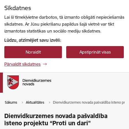
Pāriet uz lapas saturu
Sīkdatnes
Spied
lai meklētu
Enter
Lai šī tīmekļvietne darbotos, tā izmanto obligāti nepieciešamās
sīkdatnes. Ar Jūsu piekrišanu papildus šajā vietnē var tikt
izmantotas statistikas un sociālo mediju sīkdatnes.
Lūdzu, atzīmējiet savu izvēli:
Noraidīt
Apstiprināt visas
Pārvaldīt sīkdatnes
Sākums
Aktualitātes
Dienvidkurzemes novada pašvaldība īsteno proje
Dienvidkurzemes novada pašvaldība
īsteno projektu “Proti un dari"