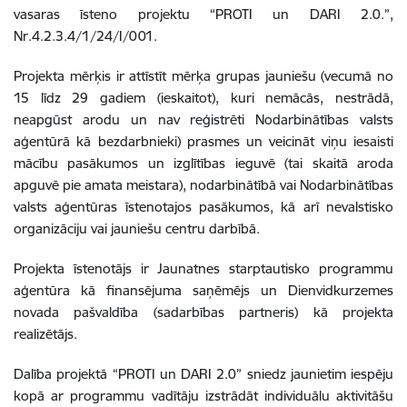
vasaras īsteno projektu “PROTI un DARI 2.0.”,
Nr.4.2.3.4/1/24/I/001.
Projekta mērķis ir attīstīt mērķa grupas jauniešu (vecumā no
15 līdz 29 gadiem (ieskaitot), kuri nemācās, nestrādā,
neapgūst arodu un nav reģistrēti Nodarbinātības valsts
aģentūrā kā bezdarbnieki) prasmes un veicināt viņu iesaisti
mācību pasākumos un izglītības ieguvē (tai skaitā aroda
apguvē pie amata meistara), nodarbinātībā vai Nodarbinātības
valsts aģentūras īstenotajos pasākumos, kā arī nevalstisko
organizāciju vai jauniešu centru darbībā.
Projekta īstenotājs ir Jaunatnes starptautisko programmu
aģentūra kā finansējuma saņēmējs un Dienvidkurzemes
novada pašvaldība (sadarbības partneris) kā projekta
realizētājs.
Dalība projektā “PROTI un DARI 2.0” sniedz jaunietim iespēju
kopā ar programmu vadītāju izstrādāt individuālu aktivitāšu