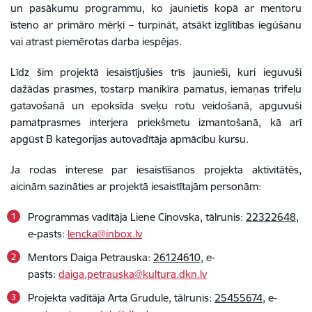
un pasākumu programmu, ko jaunietis kopā ar mentoru
īsteno ar primāro mērķi – turpināt, atsākt izglītības iegūšanu
vai atrast piemērotas darba iespējas.
Līdz šim projektā iesaistījušies trīs jaunieši, kuri ieguvuši
dažādas prasmes, tostarp manikīra pamatus, iemaņas trifeļu
gatavošanā un epoksīda sveķu rotu veidošanā, apguvuši
pamatprasmes interjera priekšmetu izmantošanā, kā arī
apgūst B kategorijas autovadītāja apmācību kursu.
Ja rodas interese par iesaistīšanos projekta aktivitātēs,
aicinām sazināties ar projektā iesaistītajām personām:
Programmas vadītāja Liene Cinovska, tālrunis:
22322648
,
e-pasts:
lencka@inbox.lv
Mentors Daiga Petrauska:
26124610
, e-
pasts:
daiga.petrauska@kultura.dkn.lv
Projekta vadītāja Arta Grudule, tālrunis:
25455674
, e-