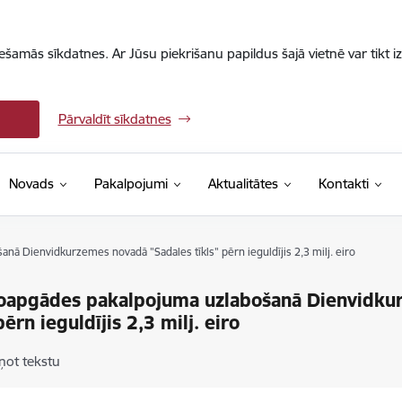
iešamās sīkdatnes. Ar Jūsu piekrišanu papildus šajā vietnē var tikt i
Pārvaldīt sīkdatnes
Novads
Pakalpojumi
Aktualitātes
Kontakti
nā Dienvidkurzemes novadā "Sadales tīkls" pērn ieguldījis 2,3 milj. eiro
oapgādes pakalpojuma uzlabošanā Dienvidku
pērn ieguldījis 2,3 milj. eiro
ņot tekstu