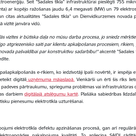
ktroenerģiju. Šeit "Sadales tīkla" infrastruktūrai pieslēgti 755 mikr
ta) ar kopējo ražošanas jaudu 6,4 megavati (MW) un 79 elektros
n citas aktualitātes "Sadales tīkla" un Dienvidkurzemes novada p
ā vizītē janvāra vidū.
s vizītes ir būtiska daļa no mūsu darba procesa, jo sniedz mērķtiecīg
īgo atgriezenisko saiti par klientu apkalpošanas procesiem, rīkiem, ļ
novada pašvaldībai par konstruktīvu sadarbību!"
akcentē "Sadales t
dīte.
pašapkalpošanās e-rīkiem, ko iedzīvotāji īpaši novērtē, ir iespēja 
teikt digitāli
uzņēmuma mājaslapā.
Vienkārši un ērti šis rīks liet
s padeves pārtraukumu, sprieguma problēmas vai infrastruktūras de
as darbiem
digitālajā atslēgumu kartē
. Plašāka sabiedrības līdzd
tisku pienesumu elektrotīkla uzturēšanai.
ojumi elektrotīkla defektu apzināšanas procesā, gan arī regulārās
lektroapgādes pakalpojuma kvalitāti. To apliecina SAIDI rādīt