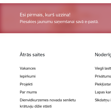
Esi pirmais, kurš uzzina!
Piesakies jaunumu saņemšanai savā e-pastā.
Kājene
Ātrās saites
Noderīg
Vakances
Viegli lasī
Iepirkumi
Privātuma
Projekti
Piekļūsta
Par mums
Lapas kar
Dienvidkurzemes novada senlietu
Sīkdatņu 
krātuvju dižie stāsti