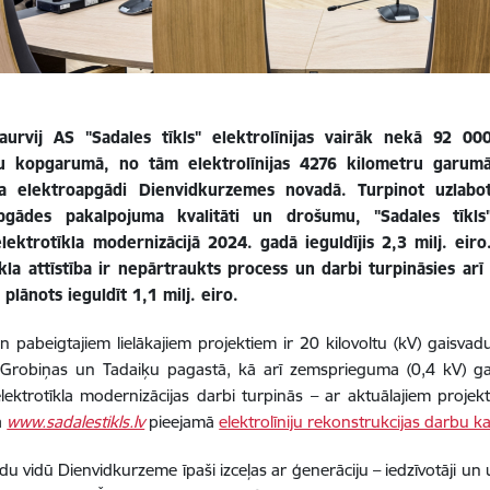
caurvij AS "Sadales tīkls" elektrolīnijas vairāk nekā 92 00
u kopgarumā, no tām elektrolīnijas 4276 kilometru garum
a elektroapgādi Dienvidkurzemes novadā. Turpinot uzlabo
pgādes pakalpojuma kvalitāti un drošumu, "Sadales tīkls
lektrotīkla modernizācijā 2024. gadā ieguldījis 2,3 milj. eiro
īkla attīstība ir nepārtraukts process un darbi turpināsies ar
 plānots ieguldīt 1,1 milj. eiro.
n pabeigtajiem lielākajiem projektiem ir 20 kilovoltu (kV) gaisv
 Grobiņas un Tadaiķu pagastā, kā arī zemsprieguma (0,4 kV) ga
ektrotīkla modernizācijas darbi turpinās – ar aktuālajiem projekt
ā
www.sadalestikls.lv
pieejamā
elektrolīniju rekonstrukcijas darbu ka
du vidū Dienvidkurzeme īpaši izceļas ar ģenerāciju – iedzīvotāji u