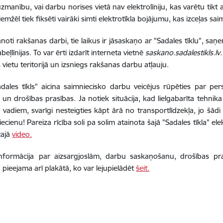
zmanību, vai darbu norises vietā nav elektrolīniju, kas varētu tikt a
emžēl tiek fiksēti vairāki simti elektrotīkla bojājumu, kas izceļas sa
lānoti rakšanas darbi, tie laikus ir jāsaskaņo ar "Sadales tīklu", s
beļlīnijas. To var ērti izdarīt interneta vietnē
saskano.sadalestikls.lv
 vietu teritorijā un izsniegs rakšanas darbu atļauju.
dales tīkls" aicina saimniecisko darbu veicējus rūpēties par per
 un drošības prasības. Ja notiek situācija, kad lielgabarīta tehnika
s vadiem, svarīgi nesteigties kāpt ārā no transportlīdzekļa, jo šād
iecienu! Pareiza rīcība soli pa solim atainota šajā "Sadales tīkla" e
tajā
video.
nformācija
par aizsargjoslām, darbu saskaņošanu, drošības pra
 pieejama arī plakātā, ko var lejupielādēt
šeit.