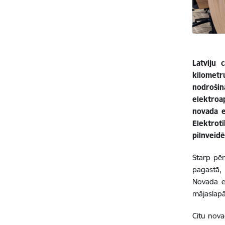
Latviju 
kilometr
nodrošin
elektroa
novada e
Elektrot
pilnveidē
Starp pēr
pagastā,
Novada el
mājaslap
Citu nova