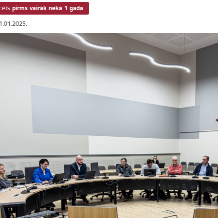
cēts
pirms vairāk nekā 1 gada
21.01.2025.