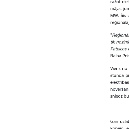
ražot ele
mājas jum
MW. Šīs u
reģionālaj
"
Reģionālā
tik nozīm
Pateicos 
Baiba Prie
Viens no 
stundā pie
elektrība
novēršan
sniedz bū
Gan uzlab
kopējo e