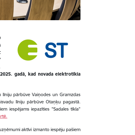
0
ā
t
"
.
ī 2025. gadā, kad novada elektrotīkla
adu līniju pārbūve Vaiņodes un Gramzdas
isvadu līniju pārbūve Otaņķu pagastā.
iem iespējams iepazīties "Sadales tīkla"
rtē.
n uzņēmumi aktīvi izmanto iespēju pašiem