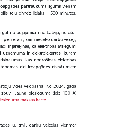
troapgādes pārtraukuma ilgums vienam
ijis teju divreiz lielāks – 530 minūtes.
argāt no bojājumiem ne Latvijā, ne citur
rī, piemēram, saimniecisko darbu veicēji,
jādi ir jārēķinās, ka elektrības atslēgumi
vai uzņēmumā ir elektroiekārtas, kurām
risinājumus, kas nodrošinās elektrības
utonomas elektroapgādes risinājumiem
estīciju vides veidošanā. No 2024. gada
 izbūvi. Jauna pieslēguma (līdz 100 A)
ieslēguma maksas kartē.
trādes u. tml., darbu veicējus vienmēr