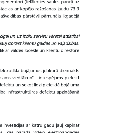
oģeneratori (lielākoties saules paneļi uz
tacijas ar kopējo ražošanas jaudu 73,9
ašvaldības pārstāvji pārrunāja ikgadējā
ai un uz izcilu servisu vērstai attīstībai
auj izprast klientu gaidas un vajadzības.
īkla" valdes locekle un klientu direktore
elektrotīkla bojājumus jebkurā diennakts
ojams viedtālrunī – ir iespējams pieteikt
fektu un sekot līdzi pieteiktā bojājuma
alība infrastruktūras defektu apzināšanā
 investīcijas ar katru gadu ļauj kāpināt
ājs, kas parāda vidējo elektroapgādes