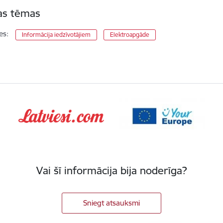
tas tēmas
es:
Informācija iedzīvotājiem
Elektroapgāde
Vai šī informācija bija noderīga?
Sniegt atsauksmi