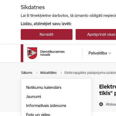
Pāriet uz lapas saturu
Sīkdatnes
Lai šī tīmekļvietne darbotos, tā izmanto obligāti nepiec
Lūdzu, atzīmējiet savu izvēli:
Noraidīt
Apstiprināt visas
Pašvaldība
Sākums
Aktualitātes
Elektroapgādes pakalpojuma uzlaboša
Elektr
Notikumu kalendārs
tīkls" 
Jaunumi
Atska
Informatīvais izdevums
Foto un video