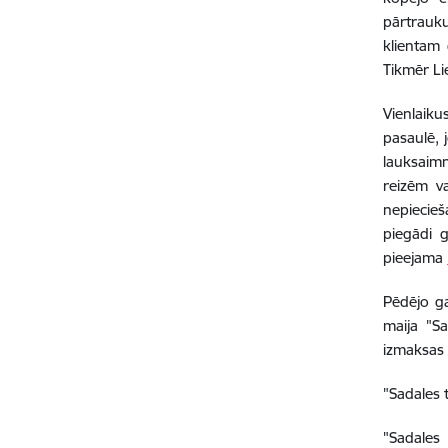
pārtrauk
klientam 
Tikmēr Li
Vienlaiku
pasaulē, 
lauksaimn
reizēm v
nepiecieš
piegādi 
pieejama
P
ēdējo g
maija "S
izmaksas 
"Sadales 
"Sadales 