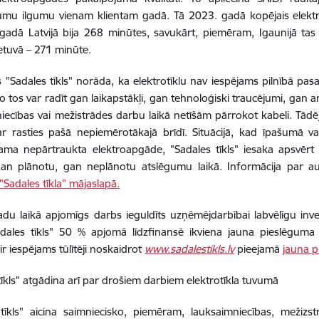
umu ilgumu vienam klientam gadā. Tā 2023. gadā kopējais elek
gadā Latvijā bija 268 minūtes, savukārt, piemēram, Igaunijā tas b
etuvā – 271 minūte.
s "Sadales tīkls" norāda, ka elektrotīklu nav iespējams pilnībā pas
jo tos var radīt gan laikapstākļi, gan tehnoloģiski traucējumi, gan a
iecības vai mežistrādes darbu laikā netīšām pārrokot kabeli.
Tādē
ar rasties pašā nepiemērotākajā brīdī. Situācijā, kad īpašumā 
ama nepārtraukta elektroapgāde, "Sadales tīkls" iesaka apsvērt 
gan plānotu, gan neplānotu atslēgumu laikā. Informācija par a
"Sadales tīkla" mājaslapā.
adu laikā apjomīgs darbs ieguldīts uzņēmējdarbībai labvēlīgu inv
adales tīkls" 50 % apjomā līdzfinansē ikviena jauna pieslēguma
ir iespējams tūlītēji noskaidrot
www.sadalestikls.lv
pieejamā
jauna p
tīkls" atgādina arī par drošiem darbiem elektrotīkla tuvumā
tīkls" aicina saimniecisko, piemēram, lauksaimniecības, mežizs