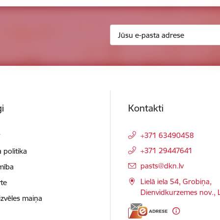
i
Kontakti
t
+371 63490458
+371 29447641
 politika
E-pasts:
pasts@dkn.lv
mība
Lielā iela 54, Grobiņa,
te
Dienvidkurzemes nov.,
izvēles maiņa