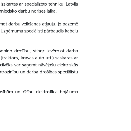
izskartas ar specializēto tehniku. Latvijā
imniecisko darbu norises laikā.
aņemot darbu veikšanas atļauju, jo pazemē
.
Uzņēmuma speciālisti pārbaudīs kabeļu
sonīgo drošību, stingri ievērojot darba
 (traktors, kravas auto utt.) saskaras ar
i cilvēks var saņemt nāvējošu elektriskās
lektrozinību un darba drošības speciālistu
sībām un rīcību elektrotīkla bojājuma