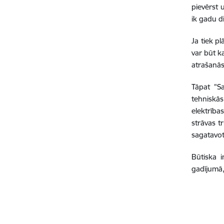
pievērst u
ik gadu di
Ja tiek p
var būt ka
atrašanās
Tāpat "Sa
tehniskās
elektrība
strāvas tr
sagatavo
Būtiska i
gadījumā,