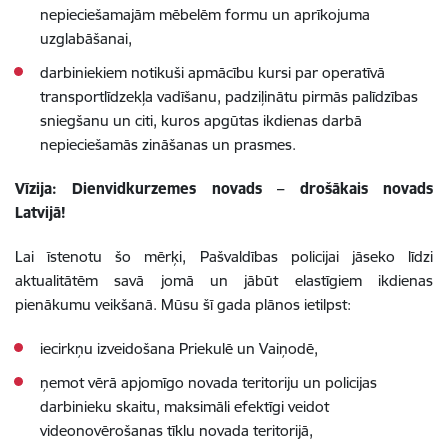
nepieciešamajām mēbelēm formu un aprīkojuma
uzglabāšanai,
darbiniekiem notikuši apmācību kursi par operatīvā
transportlīdzekļa vadīšanu, padziļinātu pirmās palīdzības
sniegšanu un citi, kuros apgūtas ikdienas darbā
nepieciešamās zināšanas un prasmes.
V
īzija: Dienvidkurzemes novads – drošākais novads
Latvijā!
Lai īstenotu šo mērķi, Pašvaldības policijai jāseko līdzi
aktualitātēm savā jomā un jābūt elastīgiem ikdienas
pienākumu veikšanā. Mūsu šī gada plānos ietilpst:
iecirkņu izveidošana Priekulē un Vaiņodē,
ņemot vērā apjomīgo novada teritoriju un policijas
darbinieku skaitu, maksimāli efektīgi veidot
videonovērošanas tīklu novada teritorijā,