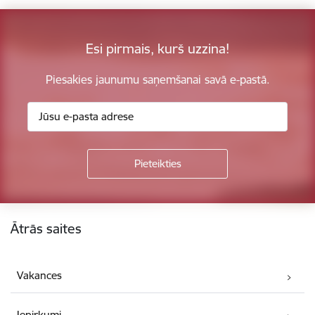
Esi pirmais, kurš uzzina!
Piesakies jaunumu saņemšanai savā e-pastā.
Kājene
Ātrās saites
Vakances
Iepirkumi