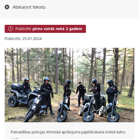
Atskaņot tekstu
Publicēts
pirms vairāk nekā 2 gadiem
Publicēts: 25.01.2024.
Pašvaldības policijas tehniskā aprīkojuma papildināšana notiek katru