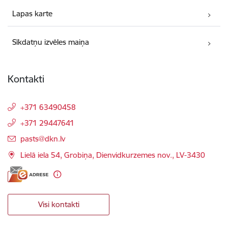
Lapas karte
Sīkdatņu izvēles maiņa
Kontakti
+371 63490458
+371 29447641
E-pasts:
pasts@dkn.lv
Lielā iela 54, Grobiņa, Dienvidkurzemes nov., LV-3430
Visi kontakti