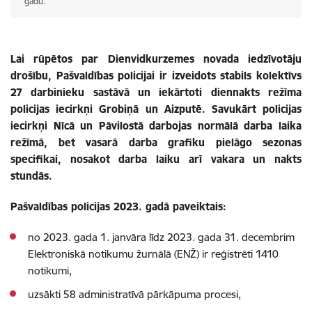
gadu.
Lai rūpētos par Dienvidkurzemes novada iedzīvotāju
drošību, Pašvaldības policijai ir izveidots stabils kolektīvs
27 darbinieku sastāvā un iekārtoti diennakts režīma
policijas iecirkņi Grobiņā un Aizputē. Savukārt policijas
iecirkņi Nīcā un Pāvilostā darbojas normālā darba laika
režīmā, bet vasarā darba grafiku pielāgo sezonas
specifikai, nosakot darba laiku arī vakara un nakts
stundās.
Pašvaldības policijas 2023. gadā paveiktais:
no 2023. gada 1. janvāra līdz 2023. gada 31. decembrim
Elektroniskā notikumu žurnālā (ENŽ) ir reģistrēti 1410
notikumi,
uzsākti 58 administratīvā pārkāpuma procesi,