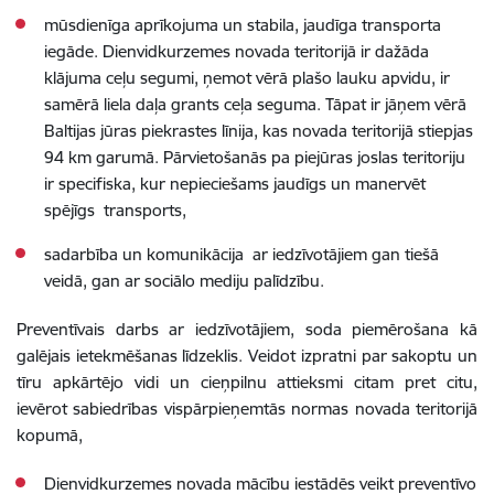
mūsdienīga aprīkojuma un stabila, jaudīga transporta
iegāde. Dienvidkurzemes novada teritorijā ir dažāda
klājuma ceļu segumi, ņemot vērā plašo lauku apvidu, ir
samērā liela daļa grants ceļa seguma. Tāpat ir jāņem vērā
Baltijas jūras piekrastes līnija, kas novada teritorijā stiepjas
94 km garumā. Pārvietošanās pa piejūras joslas teritoriju
ir specifiska, kur nepieciešams jaudīgs un manervēt
spējīgs transports,
sadarbība un komunikācija ar iedzīvotājiem gan tiešā
veidā, gan ar sociālo mediju palīdzību.
Preventīvais darbs ar iedzīvotājiem, soda piemērošana kā
galējais ietekmēšanas līdzeklis. Veidot izpratni par sakoptu un
tīru apkārtējo vidi un cieņpilnu attieksmi citam pret citu,
ievērot sabiedrības vispārpieņemtās normas novada teritorijā
kopumā,
Dienvidkurzemes novada mācību iestādēs veikt preventīvo