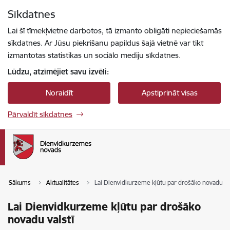
Pāriet uz lapas saturu
Sīkdatnes
Spied
lai meklētu
Enter
Lai šī tīmekļvietne darbotos, tā izmanto obligāti nepieciešamās
sīkdatnes. Ar Jūsu piekrišanu papildus šajā vietnē var tikt
izmantotas statistikas un sociālo mediju sīkdatnes.
Lūdzu, atzīmējiet savu izvēli:
Noraidīt
Apstiprināt visas
Pārvaldīt sīkdatnes
Sākums
Aktualitātes
Lai Dienvidkurzeme kļūtu par drošāko novadu va
Lai Dienvidkurzeme kļūtu par drošāko
novadu valstī