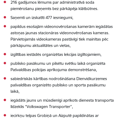
216 gadījumos lēmums par administratīvā soda
piemērošanu pieņemts bez pārkāpēja klātbūtnes.
Saņemti un izskatīti 477 iesniegumi,
papildus esošajām videonovērošanas kamerām iegādātas
astoņas jaunas stacionāras videonovērošanas kameras.
Pārvietojamās videokameras pastāvīgi tiek mainītas pēc
pārkāpumu aktualitātes un vietas,
izglītības iestādēs organizētas lekcijas izglītojamiem,
publisko pasākumu un pilsētu svētku laikā organizēta
Pašvaldības policijas aprīkojuma demonstrēšana,
sabiedriskās kārtības nodrošināšana Dienvidkurzemes
pašvaldības organizēto publisko un sporta pasākumu
laikā,
iegādāts jauns un mūsdienīgi aprīkots dienesta transporta
līdzeklis “Volkswagen Transporter”,
iecirkņu telpas Grobiņā un Aizputē papildinātas ar