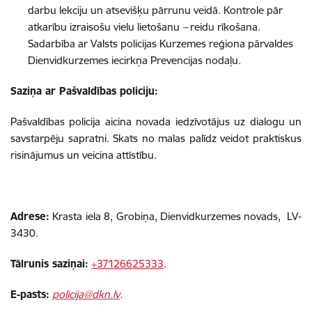
darbu lekciju un atsevišķu pārrunu veidā. Kontrole pār
atkarību izraisošu vielu lietošanu
–
reidu rīkošana.
Sadarbība ar Valsts policijas Kurzemes reģiona pārvaldes
Dienvidkurzemes iecirkņa Prevencijas nodaļu.
Saziņa ar Pašvaldības policiju:
Pašvaldības policija aicina novada iedzīvotājus uz dialogu un
savstarpēju sapratni. Skats no malas palīdz veidot praktiskus
risinājumus un veicina attīstību.
Adrese:
Krasta iela 8, Grobiņa, Dienvidkurzemes novads, LV-
3430.
Tālrunis saziņai:
+37126625333
.
E-pasts:
policija@dkn.lv
.