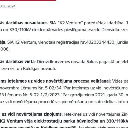
30.05.2024.
ās darbības nosaukums
: SIA “K2 Ventum” paredzētajai darbībai “
ba un 330/110kV elektropārvades pieslēguma izveide Dienvidkurz
āja
: SIA K2 Ventum, vienotais reģistrācijas Nr.40203344430, juridis
1006.
ās darbības vieta
: Dienvidkurzemes novada Sakas pagastā un ele
urzemes un Kuldīgas novadā.
ms ietekmes uz vides novērtējuma procesa veikšanai:
Vides pā
 novembra Lēmums Nr. 5-02/34 “Par ietekmes uz vidi novērtējum
23 Lēmums Nr. 5-02-1/2/2023 “Par grozījumiem 2021. gada 30.
 uz vidi novērtējuma procedūras piemērošanu un sabiedrības inf
 uz vidi novērtējuma ziņojums:
Ietekmes uz vidi novērtējuma Zi
“K2 Ventum vēja elektrostaciju parka būvniecība un 330/110k
urzemes novadā un Kuldīgas novadā”
. Iesniegts atzinuma saņem