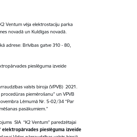
K2 Ventum vēja elektrostaciju parka
emes novadā un Kuldīgas novadā.
kā adrese: Brīvības gatve 310 - 80,
ktropārvades pieslēguma izveide
rraudzības valsts biroja (VPVB) 2021.
a procedūras piemērošanu” un VPVB
 novembra Lēmumā Nr. 5-02/34 “Par
ormēšanas pasākumiem.”
ņojums SIA “K2 Ventum” paredzētajai
V elektropārvades pieslēguma izveide
šanai Vides pārraudzības valsts birojā