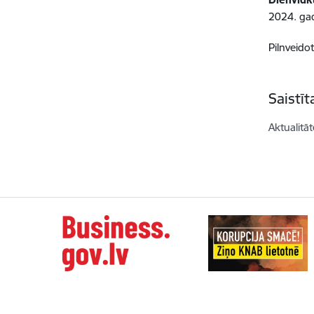
2024. gad
Pilnveido
Saistī
Aktualitāt