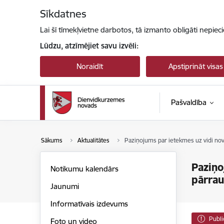
Pāriet uz lapas saturu
Sīkdatnes
Lai šī tīmekļvietne darbotos, tā izmanto obligāti nepiec
Lūdzu, atzīmējiet savu izvēli:
Noraidīt
Apstiprināt visas
Pašvaldība
Sākums
Aktualitātes
Paziņojums par ietekmes uz vidi no
Paziņo
Notikumu kalendārs
pārrau
Jaunumi
Informatīvais izdevums
Publi
Foto un video