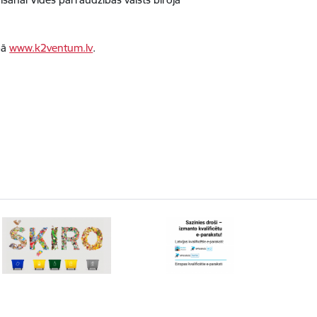
pā
www.k2ventum.lv
.