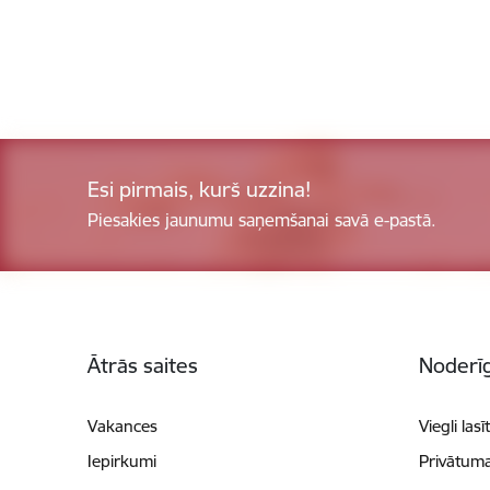
Esi pirmais, kurš uzzina!
Piesakies jaunumu saņemšanai savā e-pastā.
Kājene
Ātrās saites
Noderīg
Vakances
Viegli lasī
Iepirkumi
Privātuma