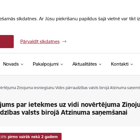
iešamās sīkdatnes. Ar Jūsu piekrišanu papildus šajā vietnē var tikt i
Pārvaldīt sīkdatnes
Novads
Pakalpojumi
Aktualitātes
Kontakti
vērtējuma Ziņojuma iesniegšanu Vides pārraudzības valsts birojā Atzinuma saņem
jums par ietekmes uz vidi novērtējuma Ziņoj
dzības valsts birojā Atzinuma saņemšanai
cēts
pirms vairāk nekā 2 gadiem