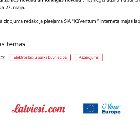
a 27. maijā.
tā ziņojuma redakcija pieejama SIA “K2Ventum ” interneta mājas la
tas tēmas
es:
Elektrostaciju parka būvniecība
Paziņojums