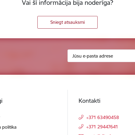
Vai šī informācija bija noderīga?
Sniegt atsauksmi
i
Kontakti
t
+371 63490458
+371 29447641
 politika