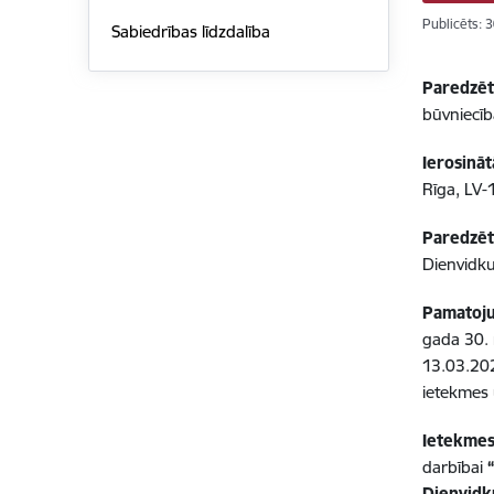
Publicēts: 
Sabiedrības līdzdalība
Paredzēt
būvniecī
Ierosināt
Rīga, LV-
Paredzēt
Dienvidk
Pamatoju
gada 30.
13.03.20
ietekmes
Ietekmes
darbībai
Dienvidk