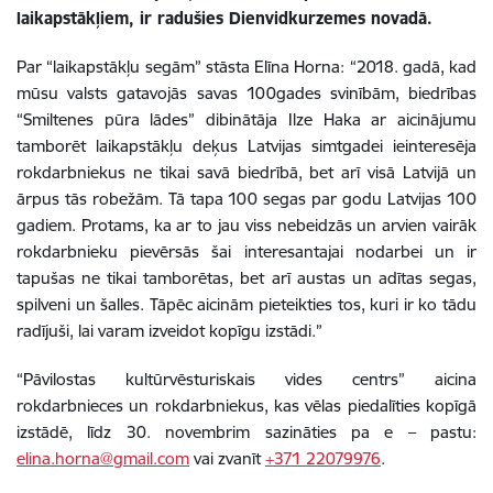
laikapstākļiem, ir radušies Dienvidkurzemes novadā.
Par “laikapstākļu segām” stāsta Elīna Horna: “2018. gadā, kad
mūsu valsts gatavojās savas 100gades svinībām, biedrības
“Smiltenes pūra lādes” dibinātāja Ilze Haka ar aicinājumu
tamborēt laikapstākļu deķus Latvijas simtgadei ieinteresēja
rokdarbniekus ne tikai savā biedrībā, bet arī visā Latvijā un
ārpus tās robežām. Tā tapa 100 segas par godu Latvijas 100
gadiem. Protams, ka ar to jau viss nebeidzās un arvien vairāk
rokdarbnieku pievērsās šai interesantajai nodarbei un ir
tapušas ne tikai tamborētas, bet arī austas un adītas segas,
spilveni un šalles. Tāpēc aicinām pieteikties tos, kuri ir ko tādu
radījuši, lai varam izveidot kopīgu izstādi.”
“Pāvilostas kultūrvēsturiskais vides centrs” aicina
rokdarbnieces un rokdarbniekus, kas vēlas piedalīties kopīgā
izstādē, līdz 30. novembrim sazināties pa e – pastu:
elina.horna@gmail.com
vai zvanīt
+371 22079976
.