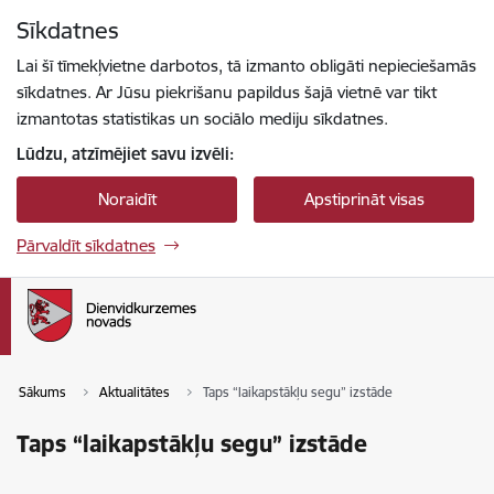
Pāriet uz lapas saturu
Sīkdatnes
Spied
lai meklētu
Enter
Lai šī tīmekļvietne darbotos, tā izmanto obligāti nepieciešamās
sīkdatnes. Ar Jūsu piekrišanu papildus šajā vietnē var tikt
izmantotas statistikas un sociālo mediju sīkdatnes.
Lūdzu, atzīmējiet savu izvēli:
Noraidīt
Apstiprināt visas
Pārvaldīt sīkdatnes
Sākums
Aktualitātes
Taps “laikapstākļu segu” izstāde
Taps “laikapstākļu segu” izstāde