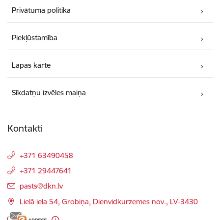
Privātuma politika
Piekļūstamība
Lapas karte
Sīkdatņu izvēles maiņa
Kontakti
+371 63490458
+371 29447641
E-pasts:
pasts@dkn.lv
Lielā iela 54, Grobiņa, Dienvidkurzemes nov., LV-3430