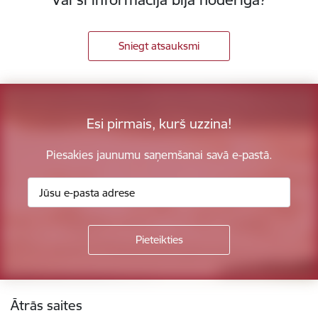
Sniegt atsauksmi
Esi pirmais, kurš uzzina!
Piesakies jaunumu saņemšanai savā e-pastā.
Kājene
Ātrās saites