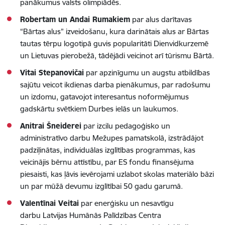
panākumus valsts olimpiādēs.
Robertam un Andai Rumakiem
par alus darītavas
“Bārtas alus” izveidošanu, kura darinātais alus ar Bārtas
tautas tērpu logotipā guvis popularitāti Dienvidkurzemē
un Lietuvas pierobežā, tādējādi veicinot arī tūrismu Bārtā.
Vitai Stepanovičai
par apzinīgumu un augstu atbildības
sajūtu veicot ikdienas darba pienākumus, par radošumu
un izdomu, gatavojot interesantus noformējumus
gadskārtu svētkiem Durbes ielās un laukumos.
Anitrai Šneiderei
par izcilu pedagoģisko un
administratīvo darbu Mežupes pamatskolā, izstrādājot
padziļinātas, individuālas izglītības programmas, kas
veicinājis bērnu attīstību, par ES fondu finansējuma
piesaisti, kas ļāvis ievērojami uzlabot skolas materiālo bāzi
un par mūžā devumu izglītībai 50 gadu garumā.
Valentīnai Veitai
par enerģisku un nesavtīgu
darbu Latvijas Humānās Palīdzības Centra