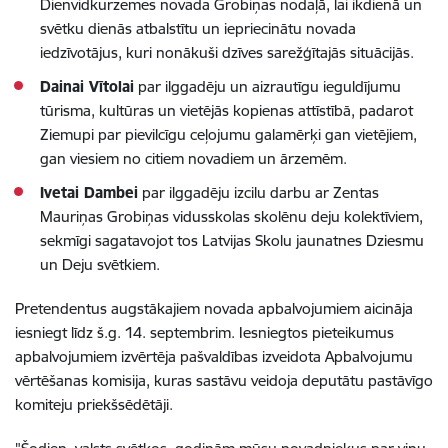
Dienvidkurzemes novada Grobiņas nodaļā, lai ikdienā un
svētku dienās atbalstītu un iepriecinātu novada
iedzīvotājus, kuri nonākuši dzīves sarežģītajās situācijās.
Dainai Vītolai
par ilggadēju un aizrautīgu ieguldījumu
tūrisma, kultūras un vietējās kopienas attīstībā, padarot
Ziemupi par pievilcīgu ceļojumu galamērķi gan vietējiem,
gan viesiem no citiem novadiem un ārzemēm.
Ivetai Dambei
par ilggadēju izcilu darbu ar Zentas
Mauriņas Grobiņas vidusskolas skolēnu deju kolektīviem,
sekmīgi sagatavojot tos Latvijas Skolu jaunatnes Dziesmu
un Deju svētkiem.
Pretendentus augstākajiem novada apbalvojumiem aicināja
iesniegt līdz š.g. 14. septembrim. Iesniegtos pieteikumus
apbalvojumiem izvērtēja pašvaldības izveidota Apbalvojumu
vērtēšanas komisija, kuras sastāvu veidoja deputātu pastāvīgo
komiteju priekšsēdētāji.