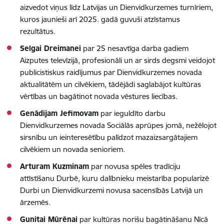
aizvedot viņus līdz Latvijas un Dienvidkurzemes turnīriem,
kuros jaunieši arī 2025. gadā guvuši atzīstamus
rezultātus.
Selgai Dreimanei
par 25 nesavtīga darba gadiem
Aizputes televīzijā, profesionāli un ar sirds degsmi veidojot
publicistiskus raidījumus par Dienvidkurzemes novada
aktualitātēm un cilvēkiem, tādējādi saglabājot kultūras
vērtības un bagātinot novada vēstures liecības.
Genādijam Jefimovam
par ieguldīto darbu
Dienvidkurzemes novada Sociālās aprūpes jomā, nežēlojot
sirsnību un ieinteresētību palīdzot mazaizsargātajiem
cilvēkiem un novada senioriem.
Arturam Kuzminam
par novusa spēles tradīciju
attīstīšanu Durbē, kuru dalībnieku meistarība popularizē
Durbi un Dienvidkurzemi novusa sacensībās Latvijā un
ārzemēs.
Gunitai Mūrēnai
par kultūras norišu bagātināšanu Nīcā