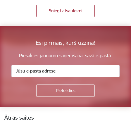
Sniegt atsauksmi
Esi pirmais, kurš uzzina!
Piesakies jaunumu saņemšanai savā e-pastā.
Kājene
Ātrās saites