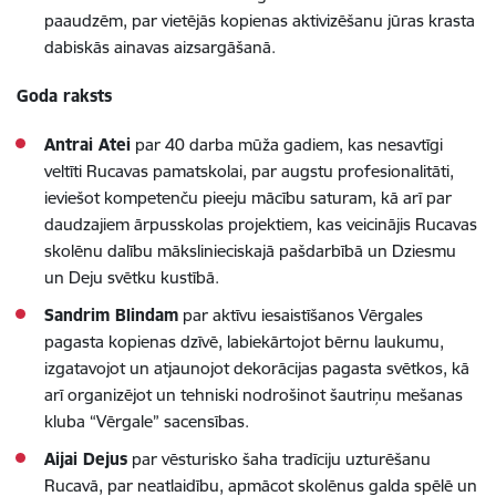
paaudzēm, par vietējās kopienas aktivizēšanu jūras krasta
dabiskās ainavas aizsargāšanā.
Goda raksts
Antrai Atei
par 40 darba mūža gadiem, kas nesavtīgi
veltīti Rucavas pamatskolai, par augstu profesionalitāti,
ieviešot kompetenču pieeju mācību saturam, kā arī par
daudzajiem ārpusskolas projektiem, kas veicinājis Rucavas
skolēnu dalību mākslinieciskajā pašdarbībā un Dziesmu
un Deju svētku kustībā.
Sandrim Blindam
par aktīvu iesaistīšanos Vērgales
pagasta kopienas dzīvē, labiekārtojot bērnu laukumu,
izgatavojot un atjaunojot dekorācijas pagasta svētkos, kā
arī organizējot un tehniski nodrošinot šautriņu mešanas
kluba “Vērgale” sacensības.
Aijai Dejus
par vēsturisko šaha tradīciju uzturēšanu
Rucavā, par neatlaidību, apmācot skolēnus galda spēlē un