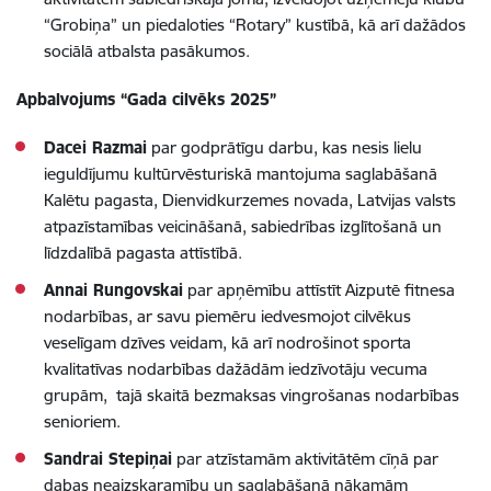
“Grobiņa” un piedaloties “Rotary” kustībā, kā arī dažādos
sociālā atbalsta pasākumos.
Apbalvojums “Gada cilvēks 2025”
Dacei Razmai
par godprātīgu darbu, kas nesis lielu
ieguldījumu kultūrvēsturiskā mantojuma saglabāšanā
Kalētu pagasta, Dienvidkurzemes novada, Latvijas valsts
atpazīstamības veicināšanā, sabiedrības izglītošanā un
līdzdalībā pagasta attīstībā.
Annai Rungovskai
par apņēmību attīstīt Aizputē fitnesa
nodarbības, ar savu piemēru iedvesmojot cilvēkus
veselīgam dzīves veidam, kā arī nodrošinot sporta
kvalitatīvas nodarbības dažādām iedzīvotāju vecuma
grupām, tajā skaitā bezmaksas vingrošanas nodarbības
senioriem.
Sandrai Stepiņai
par atzīstamām aktivitātēm cīņā par
dabas neaizskaramību un saglabāšanā nākamām