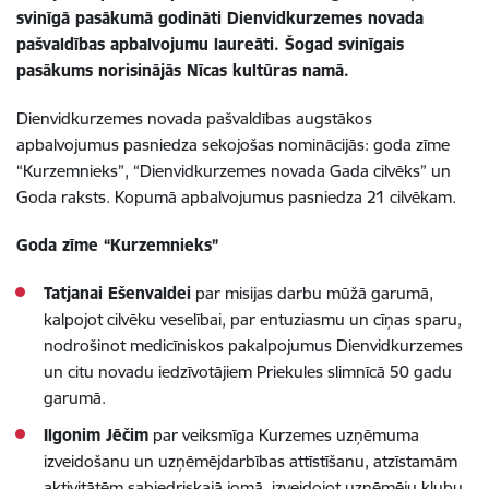
svinīgā pasākumā godināti Dienvidkurzemes novada
pašvaldības apbalvojumu laureāti. Šogad svinīgais
pasākums norisinājās Nīcas kultūras namā.
Dienvidkurzemes novada pašvaldības augstākos
apbalvojumus pasniedza sekojošas nominācijās: goda zīme
“Kurzemnieks”, “Dienvidkurzemes novada Gada cilvēks” un
Goda raksts. Kopumā apbalvojumus pasniedza 21 cilvēkam.
Goda zīme “Kurzemnieks”
Tatjanai Ešenvaldei
par misijas darbu mūžā garumā,
kalpojot cilvēku veselībai, par entuziasmu un cīņas sparu,
nodrošinot medicīniskos pakalpojumus Dienvidkurzemes
un citu novadu iedzīvotājiem Priekules slimnīcā 50 gadu
garumā.
Ilgonim Jēčim
par veiksmīga Kurzemes uzņēmuma
izveidošanu un uzņēmējdarbības attīstīšanu, atzīstamām
aktivitātēm sabiedriskajā jomā, izveidojot uzņēmēju klubu