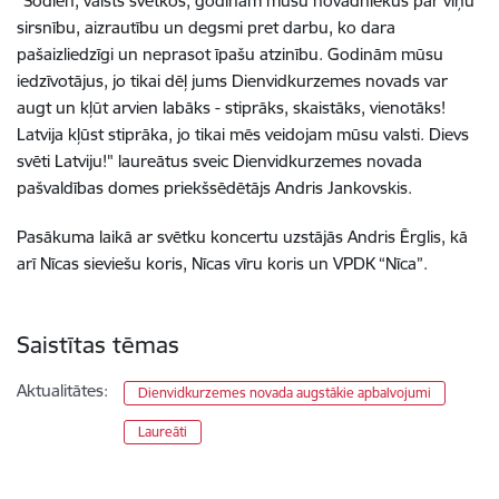
"Šodien, valsts svētkos, godinām mūsu novadniekus par viņu
sirsnību, aizrautību un degsmi pret darbu, ko dara
pašaizliedzīgi un neprasot īpašu atzinību. Godinām mūsu
iedzīvotājus, jo tikai dēļ jums Dienvidkurzemes novads var
augt un kļūt arvien labāks - stiprāks, skaistāks, vienotāks!
Latvija kļūst stiprāka, jo tikai mēs veidojam mūsu valsti. Dievs
svēti Latviju!" laureātus sveic Dienvidkurzemes novada
pašvaldības domes priekšsēdētājs Andris Jankovskis.
Pasākuma laikā ar svētku koncertu uzstājās Andris Ērglis, kā
arī Nīcas sieviešu koris, Nīcas vīru koris un VPDK “Nīca”.
Saistītas tēmas
Aktualitātes:
Dienvidkurzemes novada augstākie apbalvojumi
Laureāti