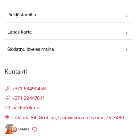
Piekļūstamība
Lapas karte
Sīkdatņu izvēles maiņa
Kontakti
+371 63490458
+371 29447641
E-pasts:
pasts@dkn.lv
Lielā iela 54, Grobiņa, Dienvidkurzemes nov., LV-3430