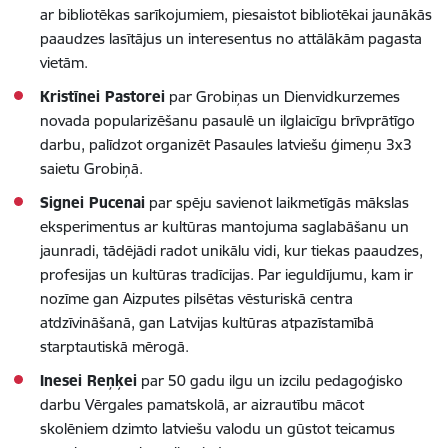
ar bibliotēkas sarīkojumiem, piesaistot bibliotēkai jaunākās
paaudzes lasītājus un interesentus no attālākām pagasta
vietām.
Kristīnei Pastorei
par Grobiņas un Dienvidkurzemes
novada popularizēšanu pasaulē un ilglaicīgu brīvprātīgo
darbu, palīdzot organizēt Pasaules latviešu ģimeņu 3x3
saietu Grobiņā.
Signei Pucenai
par spēju savienot laikmetīgās mākslas
eksperimentus ar kultūras mantojuma saglabāšanu un
jaunradi, tādējādi radot unikālu vidi, kur tiekas paaudzes,
profesijas un kultūras tradīcijas. Par ieguldījumu, kam ir
nozīme gan Aizputes pilsētas vēsturiskā centra
atdzīvināšanā, gan Latvijas kultūras atpazīstamībā
starptautiskā mērogā.
Inesei Reņķei
par 50 gadu ilgu un izcilu pedagoģisko
darbu Vērgales pamatskolā, ar aizrautību mācot
skolēniem dzimto latviešu valodu un gūstot teicamus