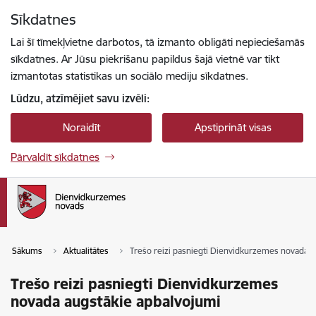
Pāriet uz lapas saturu
Sīkdatnes
Spied
lai meklētu
Enter
Lai šī tīmekļvietne darbotos, tā izmanto obligāti nepieciešamās
sīkdatnes. Ar Jūsu piekrišanu papildus šajā vietnē var tikt
izmantotas statistikas un sociālo mediju sīkdatnes.
Lūdzu, atzīmējiet savu izvēli:
Noraidīt
Apstiprināt visas
Pārvaldīt sīkdatnes
Sākums
Aktualitātes
Trešo reizi pasniegti Dienvidkurzemes novada a
Trešo reizi pasniegti Dienvidkurzemes
novada augstākie apbalvojumi