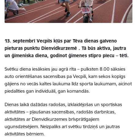
13. septembrī Vecpils kļūs par Tēva dienas galveno
pieturas punktu Dienvidkurzemē . Tā būs aktīva, jautra
un ģimeniska diena, godinot ģimenes stipro plecu – tēti.
Svētku diena iesāksies jau agrā rīta – pulksten 8.00 sāksies
auto orientēšanas sacensības pa Vecpili,
kam sekos kopīgs
gājiens no vecās kaltes laukuma līdz sporta laukumam, aicinot
piedalīties gan individuāli, gan komandās.
Dienas laikā dažādas radošas, izklaidējošas un sportiskas
aktivitātes – pļaušanas sacensības, radošās darbnīcas,
aktivitātes ar Dienvidkurzemes brīvprātīgajiem
ugunsdzēsējiem. Neizpaliks arī svētku tirdziņš un jautras
aktivitātes bērniem.