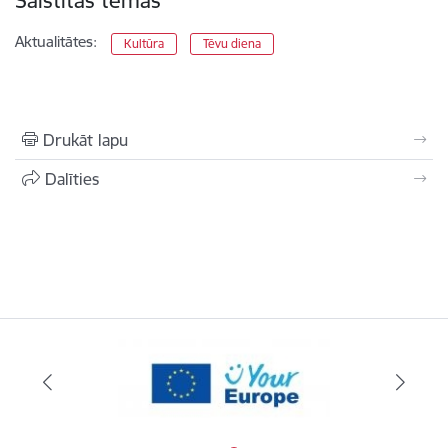
Saistītas tēmas
Aktualitātes:
Kultūra
Tēvu diena
Drukāt lapu
Dalīties