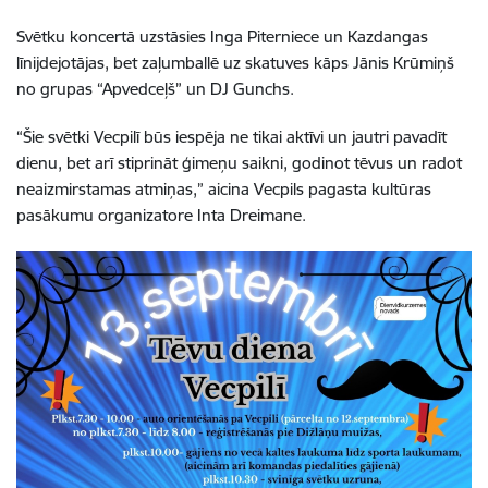
Svētku koncertā uzstāsies Inga Piterniece un Kazdangas
līnijdejotājas, bet zaļumballē uz skatuves kāps Jānis Krūmiņš
no grupas “Apvedceļš” un DJ Gunchs.
“Šie svētki Vecpilī būs iespēja ne tikai aktīvi un jautri pavadīt
dienu, bet arī stiprināt ģimeņu saikni, godinot tēvus un radot
neaizmirstamas atmiņas,” aicina Vecpils pagasta kultūras
pasākumu organizatore Inta Dreimane.