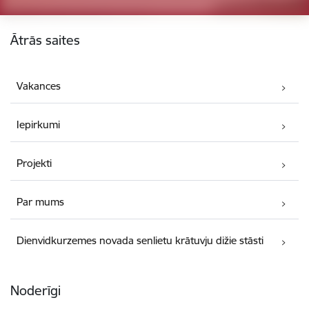
Kājene
Ātrās saites
Vakances
Iepirkumi
Projekti
Par mums
Dienvidkurzemes novada senlietu krātuvju dižie stāsti
Noderīgi