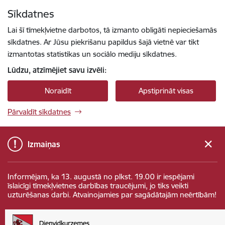
Pāriet uz lapas saturu
Sīkdatnes
Spied
lai meklētu
Enter
Lai šī tīmekļvietne darbotos, tā izmanto obligāti nepieciešamās
sīkdatnes. Ar Jūsu piekrišanu papildus šajā vietnē var tikt
izmantotas statistikas un sociālo mediju sīkdatnes.
Lūdzu, atzīmējiet savu izvēli:
Noraidīt
Apstiprināt visas
Pārvaldīt sīkdatnes
Izmaiņas
Informējam, ka 13. augustā no plkst. 19.00 ir iespējami
īslaicīgi tīmekļvietnes darbības traucējumi, jo tiks veikti
uzturēšanas darbi. Atvainojamies par sagādātajām neērtībām!