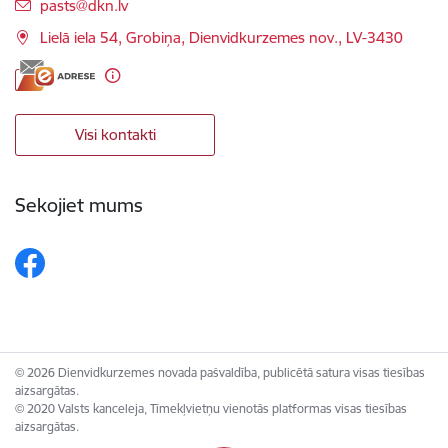
E-pasts:
pasts@dkn.lv
Lielā iela 54, Grobiņa, Dienvidkurzemes nov., LV-3430
Visi kontakti
Sekojiet mums
© 2026 Dienvidkurzemes novada pašvaldība, publicētā satura visas tiesības
aizsargātas.
© 2020 Valsts kanceleja, Tīmekļvietņu vienotās platformas visas tiesības
aizsargātas.