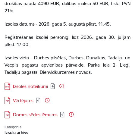
drošības nauda 4090 EUR,
dalības maksa 50 EUR, t.sk., PVN
21%.
Izsoles datums - 2026. gada 5. augustā plkst. 11.45.
Reģistrēšanās izsolei personīgi līdz 2026. gada 30. jūlijam
plkst. 17.00.
Izsoles vieta – Durbes pilsētas, Durbes, Dunalkas, Tadaiķu un
Vecpils pagastu apvienības pārvalde, Parka iela 2, Lieģi,
Tadaiķu pagasts, Dienvidkurzemes novads.
Lejupielādēt:
Izsoles noteikumi
Lejupielādēt:
Vērtējums
Lejupielādēt:
Domes sēdes lēmums
Kategorija
Izsoļu arhīvs