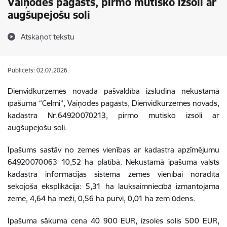
Vaiņodes pagasts, pirmo mutisko izsoli ar
augšupejošu soli
Atskaņot tekstu
Publicēts: 02.07.2026.
Dienvidkurzemes novada pašvaldība izsludina nekustamā
īpašuma
“Celmi”, Vaiņodes pagasts, Dienvidkurzemes novads,
kadastra Nr.64920070213, pirmo mutisko izsoli ar
augšupejošu soli.
Īpašums sastāv no zemes vienības ar kadastra apzīmējumu
64920070063 10,52 ha platībā. Nekustamā īpašuma valsts
kadastra informācijas sistēmā zemes vienībai norādīta
sekojoša eksplikācija: 5,31 ha lauksaimniecībā izmantojama
zeme, 4,64 ha meži, 0,56 ha purvi, 0,01 ha zem ūdens.
Īpašuma sākuma cena 40 900 EUR, izsoles solis 500 EUR,