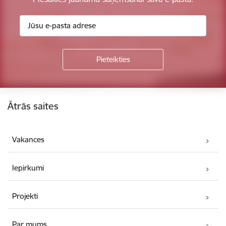
Kājene
Ātrās saites
Vakances
Iepirkumi
Projekti
Par mums