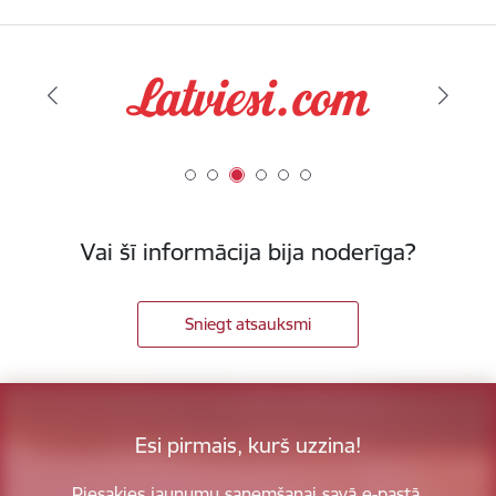
Vai šī informācija bija noderīga?
Sniegt atsauksmi
Esi pirmais, kurš uzzina!
Piesakies jaunumu saņemšanai savā e-pastā.