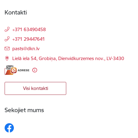
Kontakti
+371 63490458
+371 29447641
E-pasts:
pasts@dkn.lv
Lielā iela 54, Grobiņa, Dienvidkurzemes nov., LV-3430
Visi kontakti
Sekojiet mums