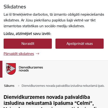
Pāriet uz lapas saturu
Sīkdatnes
Spied
lai meklētu
Enter
Lai šī tīmekļvietne darbotos, tā izmanto obligāti nepieciešamās
sīkdatnes. Ar Jūsu piekrišanu papildus šajā vietnē var tikt
izmantotas statistikas un sociālo mediju sīkdatnes.
Lūdzu, atzīmējiet savu izvēli:
Noraidīt
Apstiprināt visas
Pārvaldīt sīkdatnes
Sākums
Dienvidkurzemes novada pašvaldība izsludina nekustamā īpašuma “
Dienvidkurzemes novada pašvaldība
izsludina nekustamā īpašuma “Celmi”,