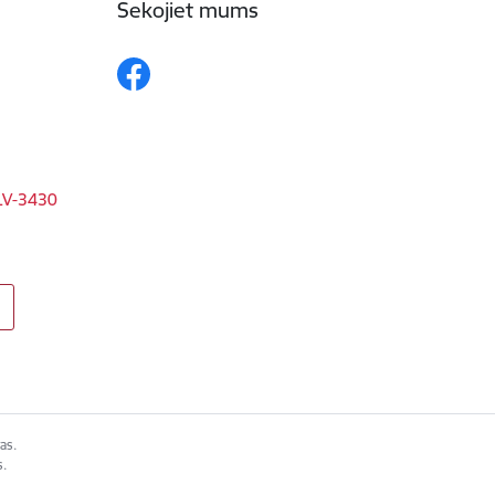
Sekojiet mums
 LV-3430
as.
s.