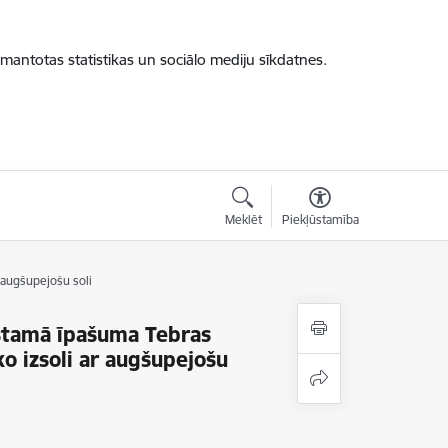
zmantotas statistikas un sociālo mediju sīkdatnes.
Meklēt
Piekļūstamība
 augšupejošu soli
stamā īpašuma Tebras
o izsoli ar augšupejošu