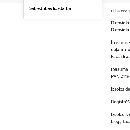
Sabiedrības līdzdalība
Publicēts: 
Dienvidk
Dienvidku
Īpašums 
daļām no
kadastra
Īpašuma 
PVN 21%.
Izsoles d
Reģistrēš
Izsoles v
Lieģi, Ta