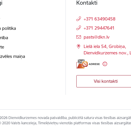
i
Kontakti
t
+371 63490458
+371 29447641
 politika
E-pasts:
pasts@dkn.lv
mība
Lielā iela 54, Grobiņa,
te
Dienvidkurzemes nov.,
izvēles maiņa
Visi kontakti
2026 Dienvidkurzemes novada pašvaldība, publicētā satura visas tiesības aizsargāt
 2020 Valsts kanceleja, Tīmekļvietņu vienotās platformas visas tiesības aizsargāta