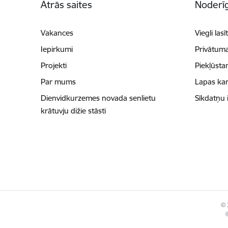
Ātrās saites
Noderīg
Vakances
Viegli lasī
Iepirkumi
Privātuma
Projekti
Piekļūsta
Par mums
Lapas kar
Dienvidkurzemes novada senlietu
Sīkdatņu 
krātuvju dižie stāsti
© 
©