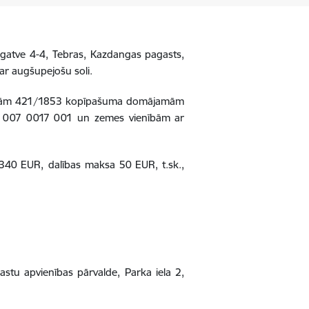
 gatve 4-4, Tebras, Kazdangas pagasts,
ar augšupejošu soli.
erošām 421/1853 kopīpašuma domājamām
 007 0017 001 un zemes vienībām ar
 340 EUR,
dalības maksa 50 EUR, t.sk.,
astu apvienības pārvalde, Parka iela 2,