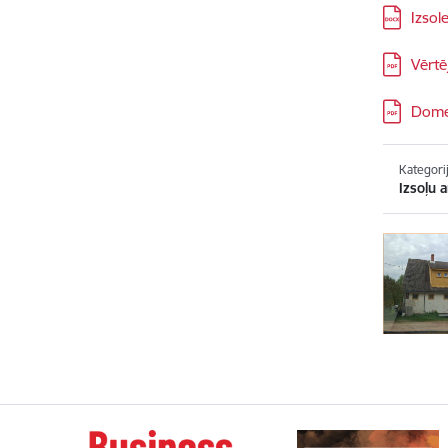
Lejupielād
Izsol
Lejupielād
Vērt
Lejupielād
Dome
Kategori
Izsoļu a