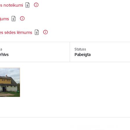
ēt:
es noteikumi
ēt:
ējums
ēt:
s sēdes lēmums
ja
Statuss
rhīvs
Pabeigta