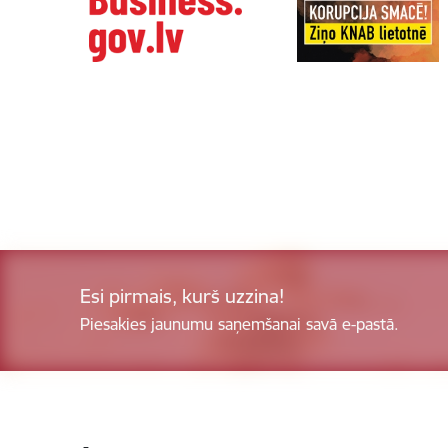
Esi pirmais, kurš uzzina!
Piesakies jaunumu saņemšanai savā e-pastā.
Kājene