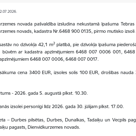
02.07.2026.
urzemes novada pašvaldība izsludina nekustamā īpašuma
Tebras
rzemes novads, kadastra Nr.6468 900 0135, pirmo mutisko izsoli 
2
sastāv no dzīvokļa 42,1 m
platībā, pie dzīvokļa īpašuma pied
 būvēm ar kadastra apzīmējumiem 6468 007 0006 001, 6468
 apzīmējumiem 6468 007 0006, 6468 007 0017.
sākuma cena 3400 EUR, izsoles solis 100 EUR, drošības nauda
atums - 2026. gada 5. augustā plkst. 10.30.
anās izsolei personīgi līdz 2026. gada 30. jūlijam plkst. 17.00.
ieta – Durbes pilsētas, Durbes, Dunalkas, Tadaiķu un Vecpils pag
daiķu pagasts, Dienvidkurzemes novads.