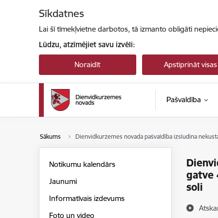
Pāriet uz lapas saturu
Sīkdatnes
Lai šī tīmekļvietne darbotos, tā izmanto obligāti nepiec
Lūdzu, atzīmējiet savu izvēli:
Noraidīt
Apstiprināt visas
Pašvaldība
Sākums
Dienvidkurzemes novada pašvaldība izsludina nekusta
Dienvi
Notikumu kalendārs
gatve 
Jaunumi
soli
Informatīvais izdevums
Atska
Foto un video