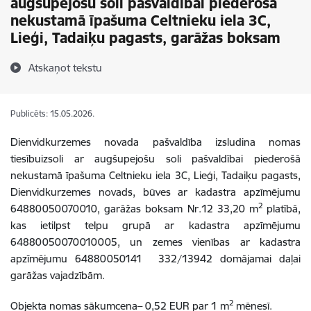
augšupejošu soli pašvaldībai piederošā
nekustamā īpašuma Celtnieku iela 3C,
Lieģi, Tadaiķu pagasts, garāžas boksam
Atskaņot tekstu
Publicēts: 15.05.2026.
Dienvidkurzemes novada pašvaldība izsludina nomas
tiesībuizsoli ar augšupejošu soli pašvaldībai piederošā
nekustamā īpašuma Celtnieku iela 3C, Lieģi, Tadaiķu pagasts,
Dienvidkurzemes novads, būves ar kadastra apzīmējumu
2
64880050070010, garāžas boksam Nr.12 33,20 m
platībā,
kas ietilpst telpu grupā ar kadastra apzīmējumu
64880050070010005, un zemes vienības ar kadastra
apzīmējumu 64880050141 332/13942 domājamai daļai
garāžas vajadzībām.
2
Objekta nomas sākumcena– 0,52 EUR par 1 m
mēnesī.