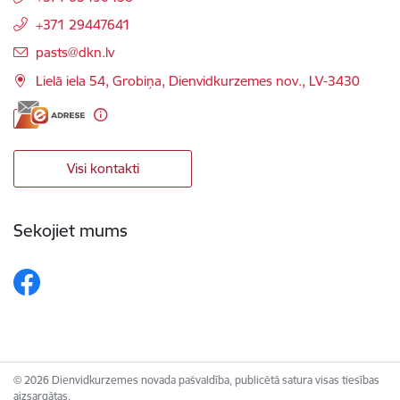
+371 29447641
E-pasts:
pasts@dkn.lv
Lielā iela 54, Grobiņa, Dienvidkurzemes nov., LV-3430
Visi kontakti
Sekojiet mums
© 2026 Dienvidkurzemes novada pašvaldība, publicētā satura visas tiesības
aizsargātas.