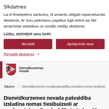
Pāriet uz lapas saturu
Sīkdatnes
Spied
lai meklētu
Enter
Lai šī tīmekļvietne darbotos, tā izmanto obligāti nepieciešamās
sīkdatnes. Ar Jūsu piekrišanu papildus šajā vietnē var tikt
izmantotas statistikas un sociālo mediju sīkdatnes.
Lūdzu, atzīmējiet savu izvēli:
Noraidīt
Apstiprināt visas
Pārvaldīt sīkdatnes
Sākums
Dienvidkurzemes novada pašvaldība izsludina nomas tiesībuizsoli 
Dienvidkurzemes novada pašvaldība
izsludina nomas tiesībuizsoli ar