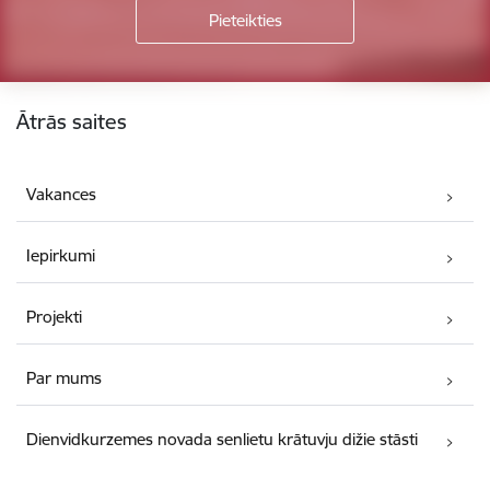
Kājene
Ātrās saites
Vakances
Iepirkumi
Projekti
Par mums
Dienvidkurzemes novada senlietu krātuvju dižie stāsti