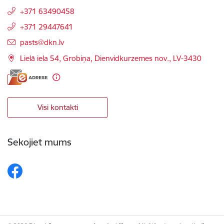
+371 63490458
+371 29447641
E-pasts:
pasts@dkn.lv
Lielā iela 54, Grobiņa, Dienvidkurzemes nov., LV-3430
Visi kontakti
Sekojiet mums