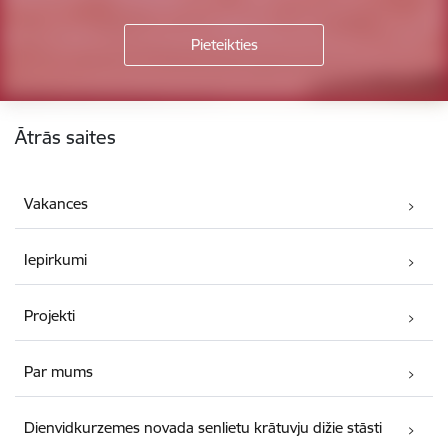
Kājene
Ātrās saites
Vakances
Iepirkumi
Projekti
Par mums
Dienvidkurzemes novada senlietu krātuvju dižie stāsti