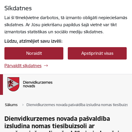
Pāriet uz lapas saturu
Sīkdatnes
Spied
lai meklētu
Enter
Lai šī tīmekļvietne darbotos, tā izmanto obligāti nepieciešamās
sīkdatnes. Ar Jūsu piekrišanu papildus šajā vietnē var tikt
izmantotas statistikas un sociālo mediju sīkdatnes.
Lūdzu, atzīmējiet savu izvēli:
Noraidīt
Apstiprināt visas
Pārvaldīt sīkdatnes
Sākums
Dienvidkurzemes novada pašvaldība izsludina nomas tiesībuizsoli 
Dienvidkurzemes novada pašvaldība
izsludina nomas tiesībuizsoli ar