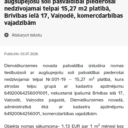
augšupejošu soli pašvaldībai piederošai
nedzīvojamai telpai 15,27 m2 platībā,
Brīvības ielā 17, Vaiņodē, komercdarbības
vajadzībām
Atskaņot tekstu
Publicēts: 03.07.2026.
Dienvidkurzemes novada pašvaldība izsludina nomas
tiesībuizsoli ar augšupejošu soli pašvaldībai piederošai
2
nedzīvojamai telpai Nr.001-19 – 15,27 m
platībā, kura
atrodas telpu grupā ar kadastra apzīmējumu
64920064256001001, nekustamā īpašumā Brīvības ielā 17,
Vaiņodē, Vaiņodes pagastā, Dienvidkurzemes novadā,
administratīvā ēkā ar kadastra apzīmējumu
64920064256001, komercdarbības vajadzībām.
2
Objekta nomas sākumcena– 1,13 EUR par 1 m
mēnesī bez