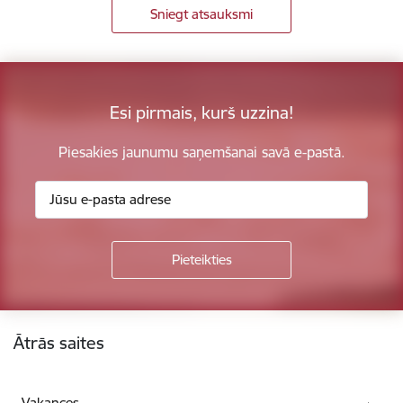
Sniegt atsauksmi
Esi pirmais, kurš uzzina!
Piesakies jaunumu saņemšanai savā e-pastā.
Kājene
Ātrās saites
Vakances