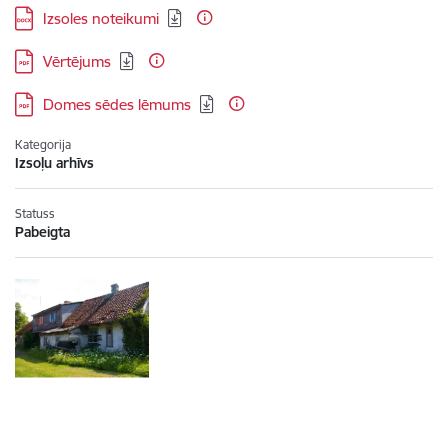
Lejupielādēt:
Izsoles noteikumi
Lejupielādēt:
Vērtējums
Lejupielādēt:
Domes sēdes lēmums
Kategorija
Izsoļu arhīvs
Statuss
Pabeigta