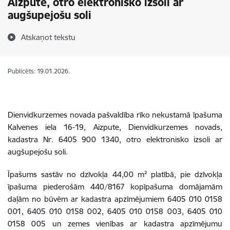
Aizpute, otro elektronisko izsoli ar
augšupejošu soli
Atskaņot tekstu
Publicēts: 19.01.2026.
Dienvidkurzemes novada pašvaldība rīko nekustamā īpašuma
Kalvenes iela 16-19, Aizpute, Dienvidkurzemes novads,
kadastra Nr. 6405 900 1340
,
otro elektronisko izsoli ar
augšupejošu soli.
Īpašums sastāv no dzīvokļa 44,00 m² platībā, pie dzīvokļa
īpašuma piederošām 440/8167 kopīpašuma domājamām
daļām no būvēm ar kadastra apzīmējumiem 6405 010 0158
001, 6405 010 0158 002, 6405 010 0158 003, 6405 010
0158 005 un zemes vienības ar kadastra apzīmējumu