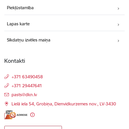
Piekļūstamība
Lapas karte
Sīkdatņu izvēles maiņa
Kontakti
+371 63490458
+371 29447641
E-pasts:
pasts@dkn.lv
Lielā iela 54, Grobiņa, Dienvidkurzemes nov., LV-3430