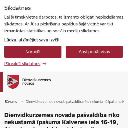
Pāriet uz lapas saturu
Sīkdatnes
Spied
lai meklētu
Enter
Lai šī tīmekļvietne darbotos, tā izmanto obligāti nepieciešamās
sīkdatnes. Ar Jūsu piekrišanu papildus šajā vietnē var tikt
izmantotas statistikas un sociālo mediju sīkdatnes.
Lūdzu, atzīmējiet savu izvēli:
Noraidīt
Apstiprināt visas
Pārvaldīt sīkdatnes
Sākums
Dienvidkurzemes novada pašvaldība rīko nekustamā īpašuma Kalvene
Dienvidkurzemes novada pašvaldība rīko
nekustamā īpašuma Kalvenes iela 16-19,