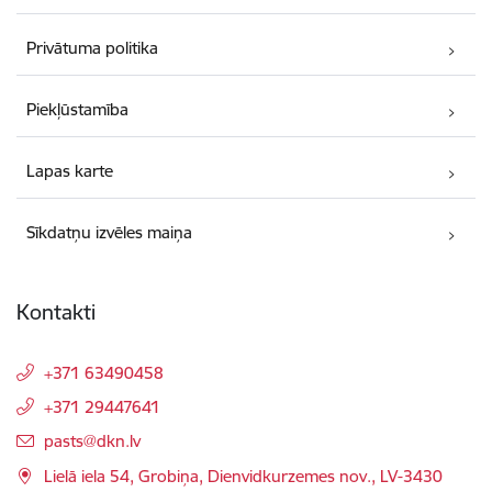
Privātuma politika
Piekļūstamība
Lapas karte
Sīkdatņu izvēles maiņa
Kontakti
+371 63490458
+371 29447641
E-pasts:
pasts@dkn.lv
Lielā iela 54, Grobiņa, Dienvidkurzemes nov., LV-3430