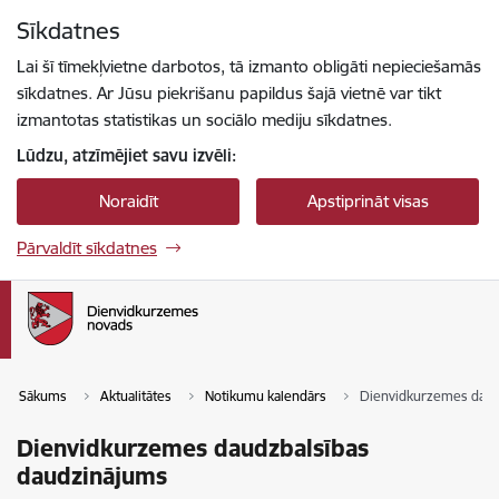
Pāriet uz lapas saturu
Sīkdatnes
Spied
lai meklētu
Enter
Lai šī tīmekļvietne darbotos, tā izmanto obligāti nepieciešamās
sīkdatnes. Ar Jūsu piekrišanu papildus šajā vietnē var tikt
izmantotas statistikas un sociālo mediju sīkdatnes.
Lūdzu, atzīmējiet savu izvēli:
Noraidīt
Apstiprināt visas
Pārvaldīt sīkdatnes
Sākums
Aktualitātes
Notikumu kalendārs
Dienvidkurzemes daud
Dienvidkurzemes daudzbalsības
daudzinājums