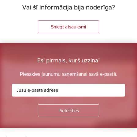
Vai šī informācija bija noderīga?
Sniegt atsauksmi
Esi pirmais, kurš uzzina!
Piesakies jaunumu saņemšanai savā e-pastā.
Kājene