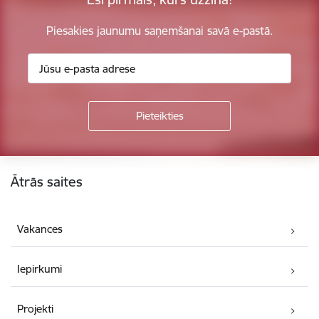
Piesakies jaunumu saņemšanai savā e-pastā.
Kājene
Ātrās saites
Vakances
Iepirkumi
Projekti