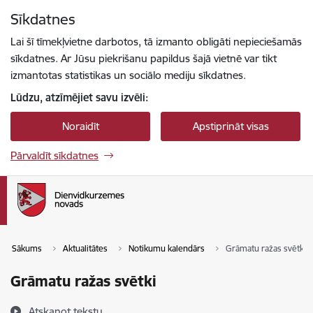
Pāriet uz lapas saturu
Sīkdatnes
Spied
lai meklētu
Enter
Lai šī tīmekļvietne darbotos, tā izmanto obligāti nepieciešamās
sīkdatnes. Ar Jūsu piekrišanu papildus šajā vietnē var tikt
izmantotas statistikas un sociālo mediju sīkdatnes.
Lūdzu, atzīmējiet savu izvēli:
Noraidīt
Apstiprināt visas
Pārvaldīt sīkdatnes
Sākums
Aktualitātes
Notikumu kalendārs
Grāmatu ražas svētki
Grāmatu ražas svētki
Atskaņot tekstu