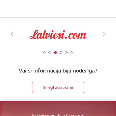
Vai šī informācija bija noderīga?
Sniegt atsauksmi
Esi pirmais, kurš uzzina!