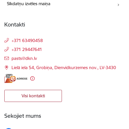
Sīkdatņu izvēles maiņa
Kontakti
+371 63490458
+371 29447641
E-pasts:
pasts@dkn.lv
Lielā iela 54, Grobiņa, Dienvidkurzemes nov., LV-3430
Visi kontakti
Sekojiet mums