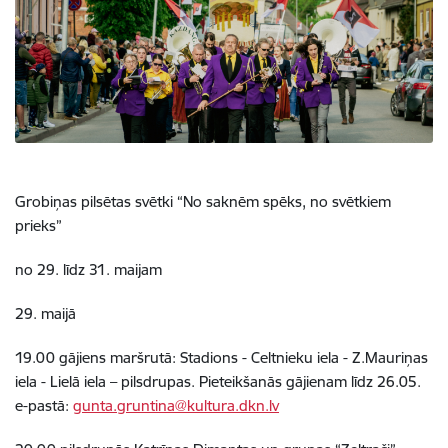
Grobiņas pilsētas svētki “No saknēm spēks, no svētkiem
prieks”
no 29. līdz 31. maijam
29. maijā
19.00 gājiens maršrutā: Stadions - Celtnieku iela - Z.Mauriņas
iela - Lielā iela – pilsdrupas. Pieteikšanās gājienam līdz 26.05.
e-pastā:
gunta.gruntina@kultura.dkn.lv