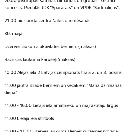
20.00 pilsdrupās Katrīnas Dimantas un grupas “Zeltrači”
koncerts. Piedalās JDK “Spararats” un VPDK “Sudmaliņas”.
21.00 pie sporta centra Nakts orientēšanās
30. maijā
Dzērves laukumā aktivitātes bērniem (maksas)
Baznīcas laukumā karuseļi (maksas)
10.00 Alejas ielā 2 Latvijas čempionāts triālā 2. un 3. posms
11.00 jautra izrāde bērniem un vecākiem “Mana dzimšanas
diena”
11.00 - 16.00 Lielajā ielā amatnieku un mājražotāju tirgus
11.00 Lielajā ielā strītbols
11.00 - 17.00 Dzērves laukumā Dienvidkurzemes novada