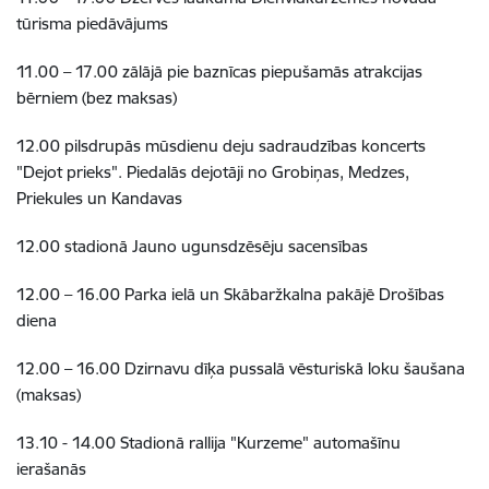
tūrisma piedāvājums
11.00 – 17.00 zālājā pie baznīcas piepušamās atrakcijas
bērniem (bez maksas)
12.00 pilsdrupās mūsdienu deju sadraudzības koncerts
"Dejot prieks". Piedalās dejotāji no Grobiņas, Medzes,
Priekules un Kandavas
12.00 stadionā Jauno ugunsdzēsēju sacensības
12.00 – 16.00 Parka ielā un Skābaržkalna pakājē Drošības
diena
12.00 – 16.00 Dzirnavu dīķa pussalā vēsturiskā loku šaušana
(maksas)
13.10 - 14.00 Stadionā rallija "Kurzeme" automašīnu
ierašanās