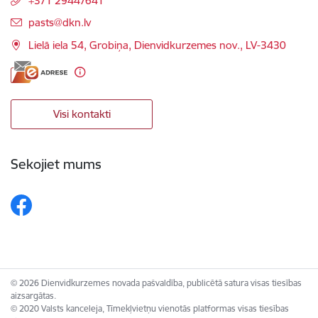
+371 29447641
E-pasts:
pasts@dkn.lv
Lielā iela 54, Grobiņa, Dienvidkurzemes nov., LV-3430
Visi kontakti
Sekojiet mums
© 2026 Dienvidkurzemes novada pašvaldība, publicētā satura visas tiesības
aizsargātas.
© 2020 Valsts kanceleja, Tīmekļvietņu vienotās platformas visas tiesības