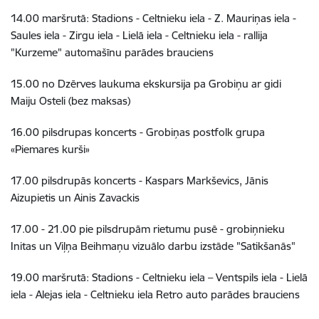
14.00 maršrutā: Stadions - Celtnieku iela - Z. Mauriņas iela -
Saules iela - Zirgu iela - Lielā iela - Celtnieku iela - rallija
"Kurzeme" automašīnu parādes brauciens
15.00 no Dzērves laukuma ekskursija pa Grobiņu ar gidi
Maiju Osteli (bez maksas)
16.00 pilsdrupas koncerts - Grobiņas postfolk grupa
«Piemares kurši»
17.00 pilsdrupās koncerts - Kaspars Markševics, Jānis
Aizupietis un Ainis Zavackis
17.00 - 21.00 pie pilsdrupām rietumu pusē - grobiņnieku
Initas un Viļņa Beihmaņu vizuālo darbu izstāde "Satikšanās"
19.00 maršrutā: Stadions - Celtnieku iela – Ventspils iela - Lielā
iela - Alejas iela - Celtnieku iela Retro auto parādes brauciens