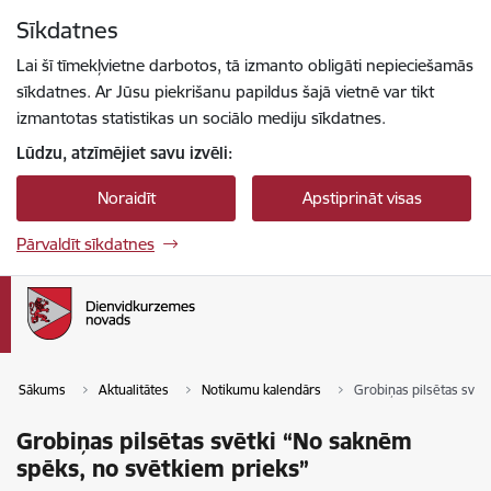
Pāriet uz lapas saturu
Sīkdatnes
Spied
lai meklētu
Enter
Lai šī tīmekļvietne darbotos, tā izmanto obligāti nepieciešamās
sīkdatnes. Ar Jūsu piekrišanu papildus šajā vietnē var tikt
izmantotas statistikas un sociālo mediju sīkdatnes.
Lūdzu, atzīmējiet savu izvēli:
Noraidīt
Apstiprināt visas
Pārvaldīt sīkdatnes
Sākums
Aktualitātes
Notikumu kalendārs
Grobiņas pilsētas svēt
Grobiņas pilsētas svētki “No saknēm
spēks, no svētkiem prieks”