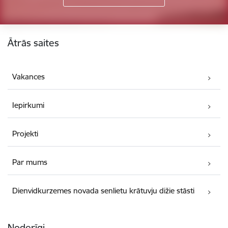
Kājene
Ātrās saites
Vakances
Iepirkumi
Projekti
Par mums
Dienvidkurzemes novada senlietu krātuvju dižie stāsti
Noderīgi