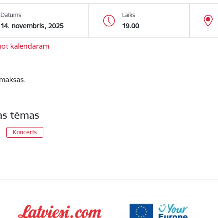
Datums
Laiks
14. novembris, 2025
19.00
not kalendāram
 maksas.
tas tēmas
Koncerts