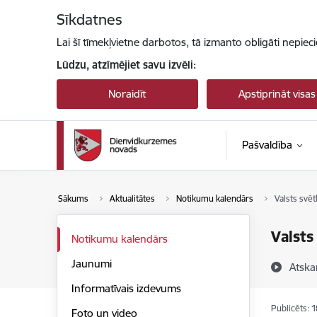
Pāriet uz lapas saturu
Sīkdatnes
Lai šī tīmekļvietne darbotos, tā izmanto obligāti nepiec
Lūdzu, atzīmējiet savu izvēli:
Noraidīt
Apstiprināt visas
Pašvaldība
Sākums
Aktualitātes
Notikumu kalendārs
Valsts svē
Valsts
Notikumu kalendārs
Jaunumi
Atska
Informatīvais izdevums
Publicēts: 
Foto un video