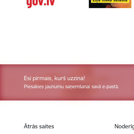
Esi pirmais, kurš uzzina!
Piesakies jaunumu saņemšanai savā e-pastā.
Kājene
Ātrās saites
Noderīg