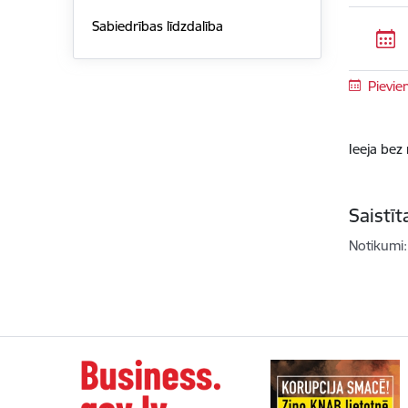
Sabiedrības līdzdalība
Pievie
Ieeja bez
Saistī
Notikumi: