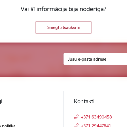
Vai šī informācija bija noderīga?
Sniegt atsauksmi
i
Kontakti
t
+371 63490458
+371 29447641
 politika