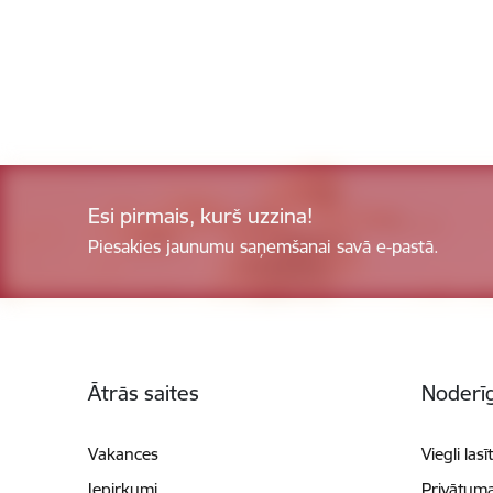
Esi pirmais, kurš uzzina!
Piesakies jaunumu saņemšanai savā e-pastā.
Kājene
Ātrās saites
Noderīg
Vakances
Viegli lasī
Iepirkumi
Privātuma