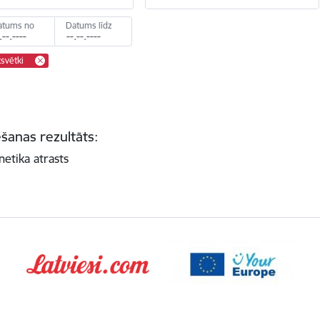
atums no
Datums līdz
svētki
šanas rezultāts:
netika atrasts