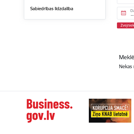
Sabiedrības līdzdalība
D
Zvejniek
Meklē
Nekas 