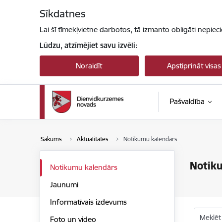
Pāriet uz lapas saturu
Sīkdatnes
Lai šī tīmekļvietne darbotos, tā izmanto obligāti nepiec
Lūdzu, atzīmējiet savu izvēli:
Noraidīt
Apstiprināt visas
Pašvaldība
Sākums
Aktualitātes
Notikumu kalendārs
Notik
Notikumu kalendārs
Jaunumi
Informatīvais izdevums
Meklēt
Foto un video